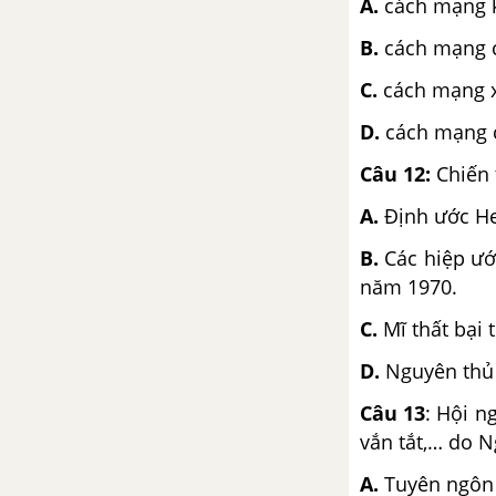
A
.
cách mạng 
B.
cách mạng 
C.
cách mạng 
D.
cách mạng 
Câu 12:
Chiến 
A.
Định ước He
B.
Các hiệp ướ
năm 1970.
C.
Mĩ thất bại
D.
Nguyên thủ 
Câu 13
: Hội n
vắn tắt,… do 
A.
Tuyên ngôn