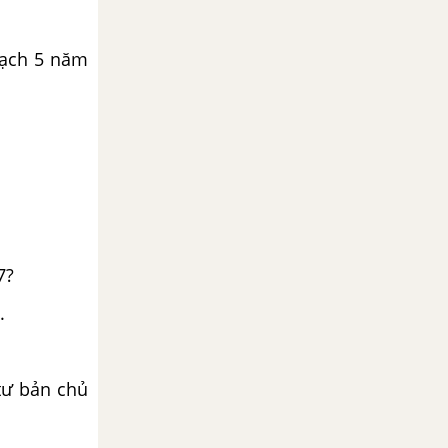
oạch 5 năm
7?
.
tư bản chủ