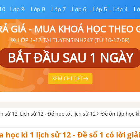
10
Lớp 9
Lớp 8
Lớp 7
Lớp 6
Lớp 5
Lớp 4
Lớ
RẢ GIÁ - MUA KHOÁ HỌC THEO
🎯 LỚP 1-12 TẠI TUYENSINH247 (TỪ 10-12/08)
BẮT ĐẦU SAU 1 NGÀY
XEM CHI TIẾT
ịch sử 12, Lịch sử 12 - Để học tốt lịch sử 12
Đề ôn tập học kì
 học kì 1 lịch sử 12 - Đề số 1 có lời giải