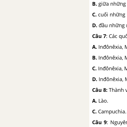
B.
giữa những 
Đề ôn tập học kì 2 – Có đáp
án và lời giải
C.
cuối những 
Đề thi học kì 2 của các
D.
đầu những n
trường có lời giải – Mới nhất
Câu 7
: Các qu
ĐỀ THI THỬ THPT QUỐC GIA MÔN LỊCH SỬ
A.
Inđônêxia, M
B.
Inđônêxia, M
CÂU HỎI TỰ LUYỆN SỬ 12
C.
Inđônêxia, 
D.
Inđônêxia, 
Câu 8:
Thành v
A.
Lào.
C.
Campuchia.
Câu 9
: Nguyê