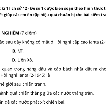
 kì 1 lịch sử 12 - Đề số 1 được biên soạn theo hình thức
 tiết giúp các em ôn tập hiệu quả chuẩn bị cho bài kiểm tr
C NGHIỆM
(7 điểm)
o sau đây không có mặt ở H­ội nghị cấp cao Ianta (2-
B.
Mĩ.
D.
Liên Xô.
ề quan trọng hàng đầu và cấp­ bách nhất đặt ra ch
Hội nghị Ianta (2-1945) là
thế giới sau chiến tranh.
hành quả chiến thắng giữa các nước thắng trận.
ấn đề các nước phát xít chiến bại.