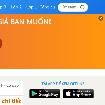
p 3
Lớp 2
Lớp 1
Công cụ
 GIÁ BẠN MUỐN❗
TẢI APP ĐỂ XEM OFFLINE
 1 – Có đáp
 chi tiết