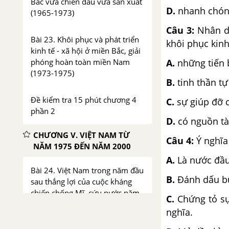
Bắc vừa chiến đấu vừa sản xuất
D.
nhanh chóng
(1965-1973)
Câu 3:
Nhân dâ
Bài 23. Khôi phục và phát triển
khôi phục kinh
kinh tế - xã hội ở miền Bắc, giải
phóng hoàn toàn miền Nam
A.
những tiến b
(1973-1975)
B.
tinh thần tự
Đề kiểm tra 15 phút chương 4
C.
sự giúp đỡ 
phần 2
D.
có nguồn t
CHƯƠNG V. VIỆT NAM TỪ
Câu 4:
Ý nghĩa
NĂM 1975 ĐẾN NĂM 2000
A.
Là nước đầu
Bài 24. Việt Nam trong năm đầu
B.
Đánh dấu bư
sau thắng lợi của cuộc kháng
chiến chống Mĩ, cứu nước năm
C.
Chứng tỏ sự
1975
nghĩa.