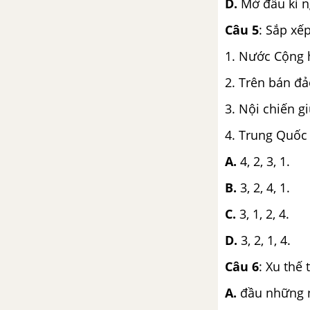
Bài 25. Việt Nam xây dựng chủ
D.
Mở đầu kỉ n
nghĩa xã hội và đấu tranh bảo
Câu 5
: Sắp xế
vệ tổ quốc (1976-1986)
1. Nước Cộng 
Bài 26. Đất nước trên đường đổi
2. Trên bán đả
mới đi lên chủ nghĩa xã hội
(1986-2000)
3. Nội chiến 
4. Trung Quốc
Bài 27. Tổng kết lịch sử Việt
Nam từ năm 1919 đến năm
A.
4, 2, 3, 1.
2000
B.
3, 2, 4, 1.
Đề kiểm tra 15 phút chương 5
C.
3, 1, 2, 4.
phần 2
D.
3, 2, 1, 4.
Đề kiểm tra 45 phút phần 2
Câu 6
: Xu thế
ĐỀ THI HỌC KÌ 2 MỚI NHẤT CÓ LỜI GIẢI
A.
đầu những n