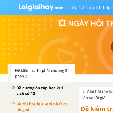
chống thực dân Pháp (1946-
Lớp 12
Lớp 11
Lớp 
1950)
💥 NGÀY HỘI T
Bài 19. Bước phát triển của cuộc
kháng chiến toàn quốc chống
thực dân Pháp (1951-1953)
Bài 20. Cuộc kháng chiến toàn
quốc chống thực dân Pháp kết
thúc (1953-1954)
Đề kiểm tra 15 phút chương 3
phần 2
Đề cương ôn tập học kì 1
Giải bài tập l
Lịch sử 12
án và lời giải
Đề thi học kì 1 mới nhất có
Đề kiểm tra
lời giải