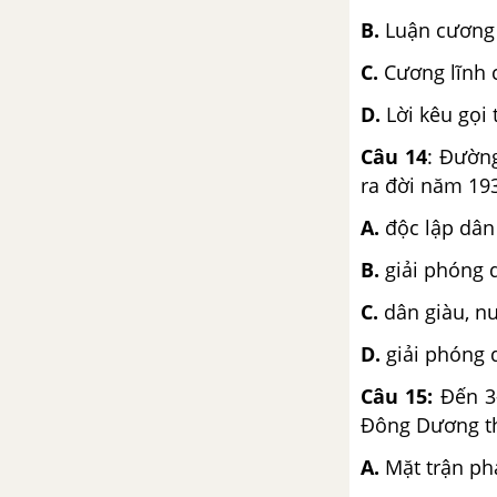
B.
Luận cương 
C.
Cương lĩnh c
D.
Lời kêu gọi
Câu 14
: Đườn
ra đời năm 19
A.
độc lập dân 
B.
giải phóng 
C.
dân giàu, n
D.
giải phóng d
Câu 15:
Đến 3-
Đông Dương th
A.
Mặt trận p