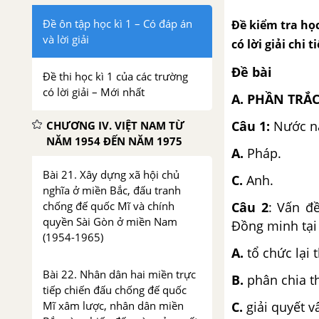
Đề ôn tập học kì 1 – Có đáp án
Đề kiểm tra học
và lời giải
có lời giải chi
Đề bài
Đề thi học kì 1 của các trường
có lời giải – Mới nhất
A. PHẦN TRẮ
Câu 1
:
Nước nà
CHƯƠNG IV. VIỆT NAM TỪ
NĂM 1954 ĐẾN NĂM 1975
A.
Pháp.
Bài 21. Xây dựng xã hội chủ
C.
Anh.
nghĩa ở miền Bắc, đấu tranh
chống đế quốc Mĩ và chính
Câu 2
: Vấn đ
quyền Sài Gòn ở miền Nam
Đồng minh tại 
(1954-1965)
A.
tổ chức lại 
Bài 22. Nhân dân hai miền trực
B.
phân chia t
tiếp chiến đấu chống đế quốc
Mĩ xâm lược, nhân dân miền
C.
giải quyết v