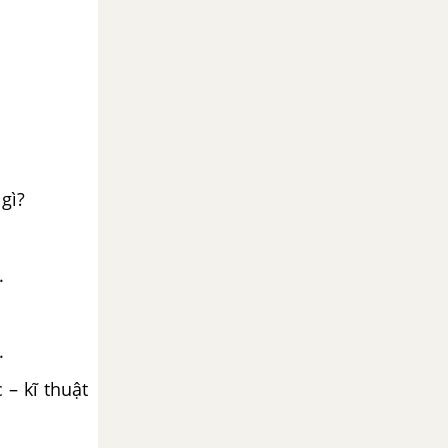
gì?
.
.
– kĩ thuật