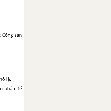
g Cộng sản
nô lệ.
ân phản đế