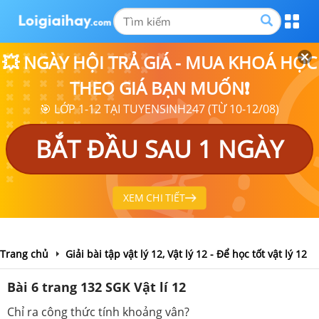
💥 NGÀY HỘI TRẢ GIÁ - MUA KHOÁ HỌC
THEO GIÁ BẠN MUỐN❗
🎯 LỚP 1-12 TẠI TUYENSINH247 (TỪ 10-12/08)
BẮT ĐẦU SAU 1 NGÀY
XEM CHI TIẾT
Trang chủ
Giải bài tập vật lý 12, Vật lý 12 - Để học tốt vật lý 12
Bài 6 trang 132 SGK Vật lí 12
Chỉ ra công thức tính khoảng vân?