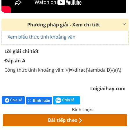
Phương pháp giải - Xem chi tiết
Xem biểu thức tính khoảng vân
Lời giải chi tiết
Đáp án A
Công thức tính khoảng vân:
\(i=\dfrac{\lambda D}{a}\)
Loigiaihay.com
Chia sẻ
Chia sẻ
Bình luận
Bình chọn:
Bài tiếp theo