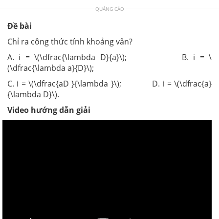
QUẢNG CÁO
Đề bài
Chỉ ra công thức tính khoảng vân?
A. i = \(\dfrac{\lambda D}{a}\); B. i = \
(\dfrac{\lambda a}{D}\);
C. i = \(\dfrac{aD }{\lambda }\); D. i = \(\dfrac{a}
{\lambda D}\).
Video hướng dẫn giải