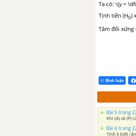
Ta có: \(y = \df
TỌA ĐỘ TRONG MẶT PHẲNG
Tịnh tiến (H
) 
0
Bài 1. Phương trình tổng quát
của đường thẳng
Tâm đối xứng 
Bài 2. Phương trình tham số của
đường thẳng
Bài 3. Khoảng cách và góc
Bài 4. Đường tròn
Bình luận
Bài 5. Đường Elip
Bài 6. Đường hypebol
Bài 5 trang 
Khi (d) và (P)
Bài 7. Đường Parabol
Bài 6 trang 
Tính k biết rằ