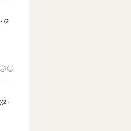
- {2
{{2 -