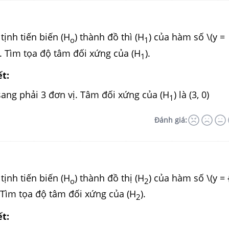
tịnh tiến biến (H
) thành đồ thì (H
) của hàm số \(y = 
o
1
) . Tìm tọa độ tâm đối xứng của (H
).
1
ết:
sang phải 3 đơn vị. Tâm đối xứng của (H
) là (3, 0)
1
Đánh giá:
tịnh tiến biến (H
) thành đồ thị (H
) của hàm số \(y = 
o
2
 . Tìm tọa độ tâm đối xứng của (H
).
2
ết: