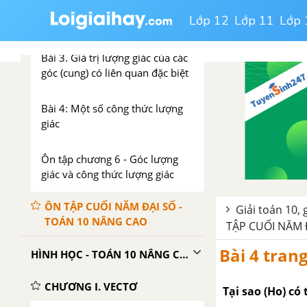
Bài 2: Giá trị lượng giác của góc
Lớp 12
Lớp 11
Lớp 
(cung) lượng giác
Bài 3. Giá trị lượng giác của các
góc (cung) có liên quan đặc biệt
Bài 4: Một số công thức lượng
giác
Ôn tập chương 6 - Góc lượng
giác và công thức lượng giác
ÔN TẬP CUỐI NĂM ĐẠI SỐ -
Giải toán 10, 
TOÁN 10 NÂNG CAO
TẬP CUỐI NĂM 
Bài 4 tran
HÌNH HỌC - TOÁN 10 NÂNG CAO
CHƯƠNG I. VECTƠ
Tại sao (Ho) có