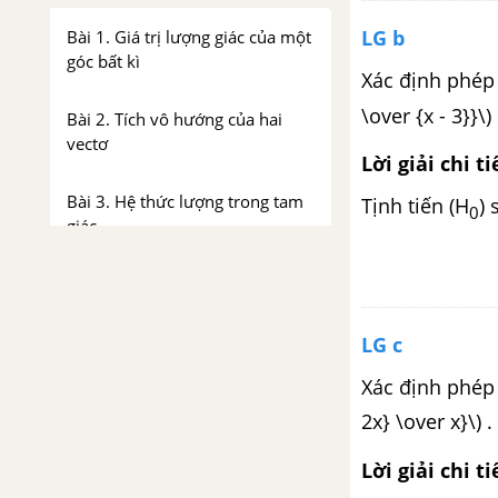
LG b
Bài 1. Giá trị lượng giác của một
góc bất kì
Xác định phép 
\over {x - 3}}\
Bài 2. Tích vô hướng của hai
vectơ
Lời giải chi ti
Bài 3. Hệ thức lượng trong tam
Tịnh tiến (H
) 
0
giác
Ôn tập chương II - Tích vô
hướng của hai vectơ và ứng
dụng - NC
LG c
Xác định phép 
Bài tập trắc nghiệm - Chương II.
Tích vô hướng của hai vectơ và
2x} \over x}\)
ứng dụng - Toán 10 Nâng cao
Lời giải chi ti
CHƯƠNG III. PHƯƠNG PHÁP