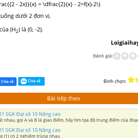
rac{{2 - 2x}}{x} = \dfrac{2}{x} - 2=f(x)-2\)
xuống dưới 2 đơn vị.
của (H
) là (0, -2).
2
Loigiaiha
Đánh giá:
Bình chọn:
Chia sẻ
Chia sẻ
Bài tiếp theo
221 SGK Đại số 10 Nâng cao
 cắt nhau, gọi A và B là giao điểm, hãy tìm tọa độ trung điểm của đo
221 SGK Đại số 10 Nâng cao
ng (1) có 2 nghiệm trùng nhau