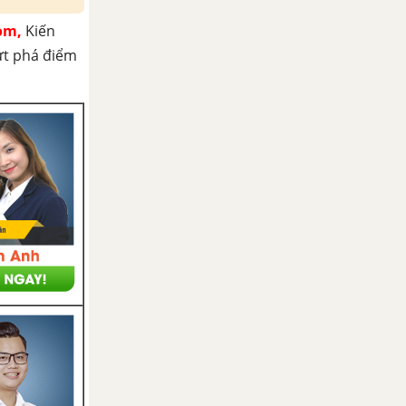
om,
Kiến
ứt phá điểm