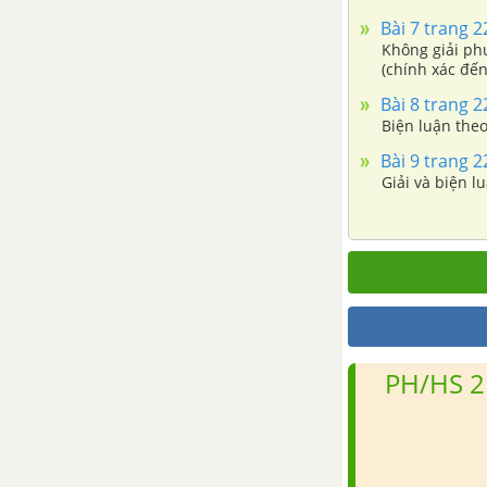
Bài 8. Ba đường cônic
Bài 7 trang 
Không giải ph
(chính xác đế
Ôn tập chương III – Phương
Bài 8 trang 
pháp tọa độ trong mặt phẳng
Biện luận the
Bài 9 trang 
Bài tập trắc nghiệm - Chương III.
Giải và biện l
Phương pháp tọa độ trong mặt
phẳng - Toán 10 Nâng cao
ÔN TẬP CUỐI NĂM HÌNH HỌC
- TOÁN 10 NÂNG CAO
PH/HS 2