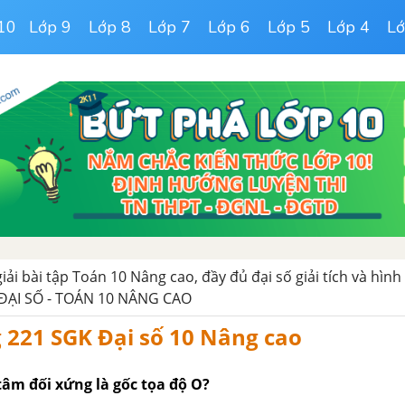
10
Lớp 9
Lớp 8
Lớp 7
Lớp 6
Lớp 5
Lớp 4
Lớ
giải bài tập Toán 10 Nâng cao, đầy đủ đại số giải tích và hình
ĐẠI SỐ - TOÁN 10 NÂNG CAO
g 221 SGK Đại số 10 Nâng cao
 tâm đối xứng là gốc tọa độ O?