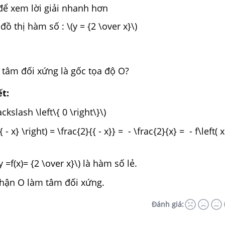
để xem lời giải nhanh hơn
à đồ thị hàm số : \(y = {2 \over x}\)
ó tâm đối xứng là gốc tọa độ O?
ết:
ckslash \left\{ 0 \right\}\)
 { - x} \right) = \frac{2}{{ - x}} = - \frac{2}{x} = - f\left( x
=f(x)= {2 \over x}\) là hàm số lẻ.
nhận O làm tâm đối xứng.
Đánh giá: