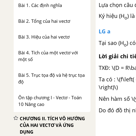
Lựa chọn câu 
Bài 1. Các định nghĩa
Ký hiệu (H
) l
o
Bài 2. Tổng của hai vectơ
LG a
Bài 3. Hiệu của hai vectơ
Tại sao (H
) c
o
Bài 4. Tích của một vectơ với
Lời giải chi ti
một số
TXĐ: \(D = R\ba
Bài 5. Trục tọa độ và hệ trục tọa
Ta có : \(f\left(
độ
\right)\)
Ôn tập chương I - Vectơ - Toán
Nên hàm số \(y 
10 Nâng cao
Do đó đồ thị 
CHƯƠNG II. TÍCH VÔ HƯỚNG
CỦA HAI VECTƠ VÀ ỨNG
DỤNG