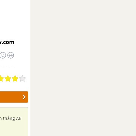
y.com
ạn thẳng AB