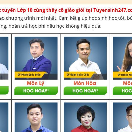
c tuyến Lớp 10 cùng thầy cô giáo giỏi tại Tuyensinh247.c
eo chương trình mới nhất. Cam kết giúp học sinh học tốt, b
háng, hoàn trả học phí nếu học không hiệu quả.