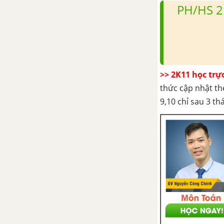
PH/HS 2
Bài 2. Phương trình tham số của
đường thẳng
Bài 3. Khoảng cách và góc
>> 2K11 học trự
Bài 4. Đường tròn
thức cập nhật th
9,10 chỉ sau 3 t
Bài 5. Đường Elip
Bài 6. Đường hypebol
Bài 7. Đường Parabol
Bài 8. Ba đường cônic
Ôn tập chương III – Phương