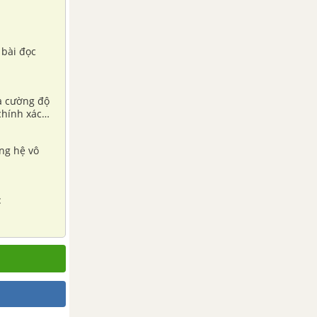
 bài đọc
là cường độ
chính xác
ng hệ vô
: