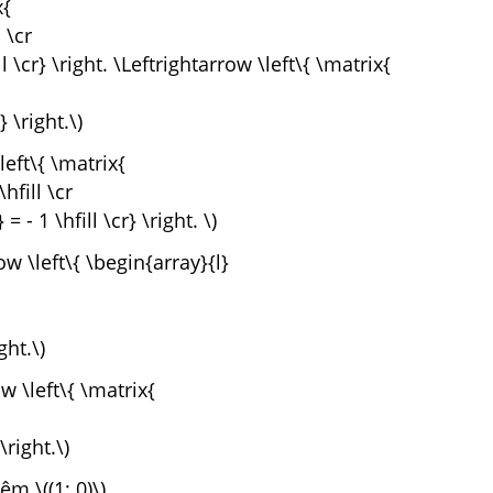
x{
l \cr
ll \cr} \right. \Leftrightarrow \left\{ \matrix{
} \right.\)
left\{ \matrix{
\hfill \cr
 = - 1 \hfill \cr} \right. \)
row \left\{ \begin{array}{l}
ght.\)
ow \left\{ \matrix{
 \right.\)
m \((1; 0)\)