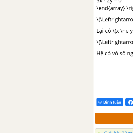
5x - 2y = 0
\end{array} \ri
Bài 3. Hiệu của hai vectơ
\(\Leftrightarr
Bài 4. Tích của một vectơ với
Lại có \(x \ne 
một số
\(\Leftrightarr
Bài 5. Trục tọa độ và hệ trục tọa
Hệ có vô số ngh
độ
Ôn tập chương I - Vectơ - Toán
10 Nâng cao
CHƯƠNG II. TÍCH VÔ HƯỚNG
CỦA HAI VECTƠ VÀ ỨNG
DỤNG
Bình luận
Bài 1. Giá trị lượng giác của một
góc bất kì