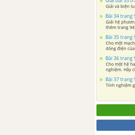
Giải bài 33 t
Bài 2. Tích vô hướng của hai
Giải và biện l
vectơ
Bài 34 trang 
Giải hệ phương
thêm trang 94
Bài 3. Hệ thức lượng trong tam
giác
Bài 35 trang 
Cho một mạch đ
dòng điện của 
Ôn tập chương II - Tích vô
đến phần trăm
hướng của hai vectơ và ứng
Bài 36 trang 
dụng - NC
Cho một hệ hai
nghiệm. Hãy c
Bài tập trắc nghiệm - Chương II.
Bài 37 trang 
Tính nghiệm g
Tích vô hướng của hai vectơ và
ứng dụng - Toán 10 Nâng cao
CHƯƠNG III. PHƯƠNG PHÁP
TỌA ĐỘ TRONG MẶT PHẲNG
Bài 1. Phương trình tổng quát
của đường thẳng