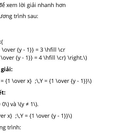
để xem lời giải nhanh hơn
ương trình sau:
x{
 \over {y - 1}} = 3 \hfill \cr
\over {y - 1}} = 4 \hfill \cr} \right.\)
giải:
 {1 \over x} ;\,Y = {1 \over {y - 1}}\)
ết:
 0\) và \(y ≠ 1\).
er x} ;\,Y = {1 \over {y - 1}}\)
g trình: