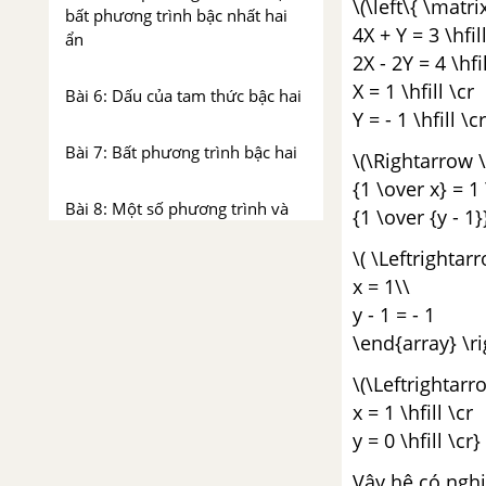
\(\left\{ \matri
bất phương trình bậc nhất hai
4X + Y = 3 \hfil
ẩn
2X - 2Y = 4 \hfi
X = 1 \hfill \cr
Bài 6: Dấu của tam thức bậc hai
Y = - 1 \hfill \cr
Bài 7: Bất phương trình bậc hai
\(\Rightarrow \
{1 \over x} = 1 
Bài 8: Một số phương trình và
{1 \over {y - 1}}
bất phương trình quy về bậc hai
\( \Leftrightar
x = 1\\
Câu hỏi và bài tập ôn tập
y - 1 = - 1
chương 4
\end{array} \ri
CHƯƠNG V. THỐNG KÊ
\(\Leftrightarr
x = 1 \hfill \cr
Bài 1: Một vài khái niệm mở
y = 0 \hfill \cr}
đầu
Vậy hệ có nghiệ