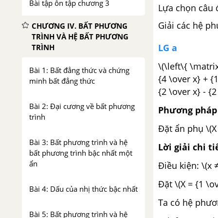
Bài tập ôn tập chương 3
Lựa chọn câu 
Giải các hệ ph
CHƯƠNG IV. BẤT PHƯƠNG
TRÌNH VÀ HỆ BẤT PHƯƠNG
LG a
TRÌNH
\(\left\{ \matri
Bài 1: Bất đẳng thức và chứng
{4 \over x} + {1
minh bất đẳng thức
{2 \over x} - {2 
Bài 2: Đại cương về bất phương
Phương pháp 
trình
Đặt ẩn phụ \(X =
Bài 3: Bất phương trình và hệ
Lời giải chi ti
bất phương trình bậc nhất một
ẩn
Điều kiện: \(x ≠
Đặt \(X = {1 \ov
Bài 4: Dấu của nhị thức bậc nhất
Ta có hệ phươn
Bài 5: Bất phương trình và hệ