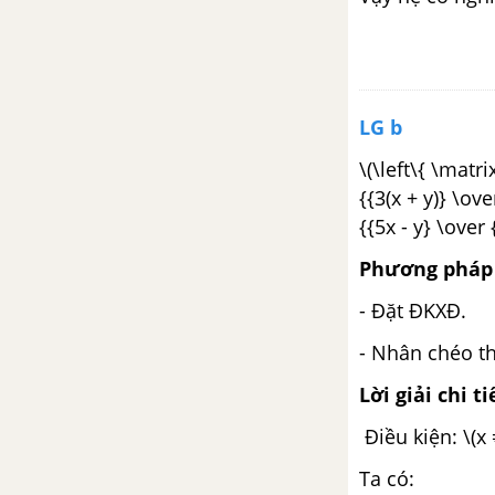
Bài 2: Trình bày một mẫu số
liệu
Bài 3: Các số đặc trưng của mẫu
số liệu
LG b
\(\left\{ \matri
Ôn tập chương 5
{{3(x + y)} \over
{{5x - y} \over {
CHƯƠNG VI. GÓC LƯỢNG
GIÁC VÀ CÔNG THỨC LƯỢNG
Phương pháp 
GIÁC
- Đặt ĐKXĐ.
Bài 1: Góc lượng giác và cung
lượng giác
- Nhân chéo t
Lời giải chi ti
Bài 2: Giá trị lượng giác của góc
(cung) lượng giác
Điều kiện: \(x 
Ta có:
Bài 3. Giá trị lượng giác của các