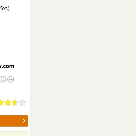
5x\)
y.com