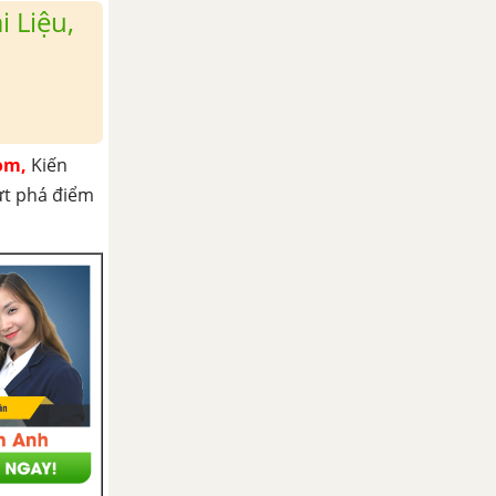
 Liệu,
om,
Kiến
ứt phá điểm