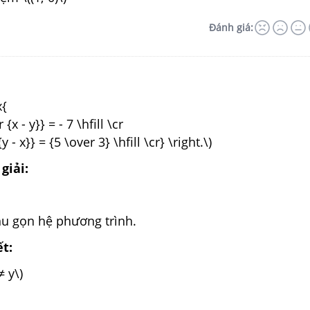
Đánh giá:
x{
 {x - y}} = - 7 \hfill \cr
y - x}} = {5 \over 3} \hfill \cr} \right.\)
giải:
hu gọn hệ phương trình.
ết:
≠ y\)