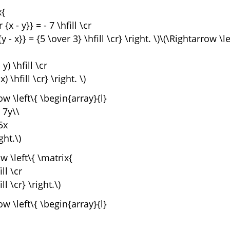
x{
 {x - y}} = - 7 \hfill \cr
{y - x}} = {5 \over 3} \hfill \cr} \right. \)\(\Rightarrow \le
- y) \hfill \cr
x) \hfill \cr} \right. \)
row \left\{ \begin{array}{l}
 7y\\
5x
ght.\)
ow \left\{ \matrix{
ill \cr
ll \cr} \right.\)
row \left\{ \begin{array}{l}