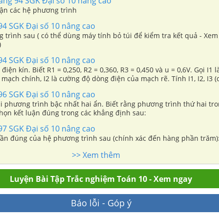
rang 94 SGK Đại số 10 nâng cao
uận các hệ phương trình
94 SGK Đại số 10 nâng cao
 trình sau ( có thể dùng máy tính bỏ túi để kiểm tra kết quả - Xem
)
94 SGK Đại số 10 nâng cao
iện kín. Biết R1 = 0,250, R2 = 0,360, R3 = 0,450 và u = 0,6V. Gọi I1 
mạch chính, I2 là cường độ dòng điện của mạch rẽ. Tính I1, I2, I3 (
).
96 SGK Đại số 10 nâng cao
 phương trình bậc nhất hai ẩn. Biết rằng phương trình thứ hai tro
họn kết luận đúng trong các khẳng định sau:
97 SGK Đại số 10 nâng cao
ần đúng của hệ phương trình sau (chính xác đến hàng phần trăm)
>> Xem thêm
Luyện Bài Tập Trắc nghiệm Toán 10 - Xem ngay
Báo lỗi - Góp ý