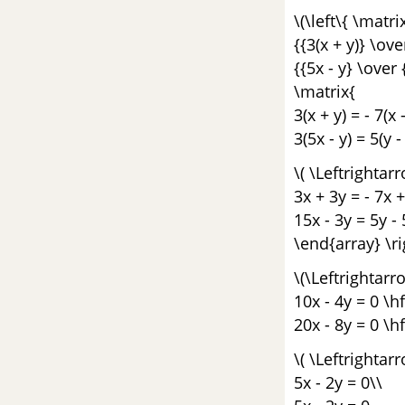
góc (cung) có liên quan đặc biệt
\(\left\{ \matri
{{3(x + y)} \over
Bài 4: Một số công thức lượng
{{5x - y} \over 
giác
\matrix{
3(x + y) = - 7(x 
Ôn tập chương 6 - Góc lượng
3(5x - y) = 5(y - 
giác và công thức lượng giác
\( \Leftrightar
ÔN TẬP CUỐI NĂM ĐẠI SỐ -
3x + 3y = - 7x +
TOÁN 10 NÂNG CAO
15x - 3y = 5y - 
\end{array} \ri
HÌNH HỌC - TOÁN 10 NÂNG CAO
\(\Leftrightarr
CHƯƠNG I. VECTƠ
10x - 4y = 0 \hf
20x - 8y = 0 \hfi
Bài 1. Các định nghĩa
\( \Leftrightar
5x - 2y = 0\\
Bài 2. Tổng của hai vectơ