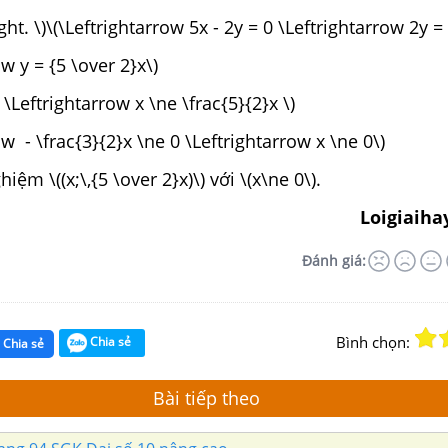
ght. \)\(\Leftrightarrow 5x - 2y = 0 \Leftrightarrow 2y = 
ow y = {5 \over 2}x\)
y \Leftrightarrow x \ne \frac{5}{2}x \)
ow - \frac{3}{2}x \ne 0 \Leftrightarrow x \ne 0\)
iệm \((x;\,{5 \over 2}x)\) với \(x\ne 0\).
Loigiaiha
Đánh giá:
Bình chọn:
Chia sẻ
Chia sẻ
Bài tiếp theo