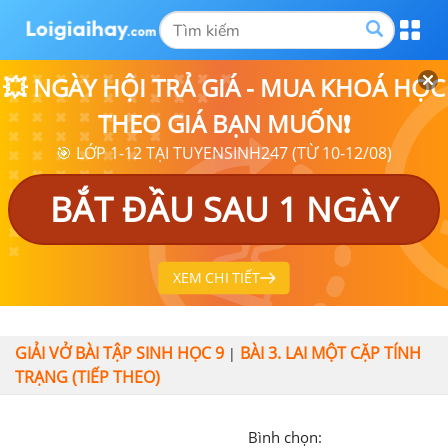
💥 NGÀY HỘI TRẢ GIÁ - MUA KHOÁ HỌC
THEO GIÁ BẠN MUỐN❗
🎯 LỚP 1-12 TẠI TUYENSINH247 (TỪ 10-12/08)
BẮT ĐẦU SAU 1 NGÀY
XEM CHI TIẾT
GIẢI VỞ BÀI TẬP SINH HỌC 9
BÀI 3. LAI MỘT CẶP TÍNH
|
TRẠNG (TIẾP THEO)
Bình chọn: