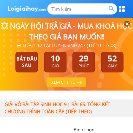
💥 NGÀY HỘI TRẢ GIÁ - MUA KHOÁ HỌC
THEO GIÁ BẠN MUỐN❗
🎯 LỚP 1-12 TẠI TUYENSINH247 (TỪ 10-12/08)
10
29
51
BẮT ĐẦU
SAU
GIỜ
PHÚT
GIÂY
XEM CHI TIẾT
GIẢI VỞ BÀI TẬP SINH HỌC 9
BÀI 65. TỔNG KẾT
|
CHƯƠNG TRÌNH TOÀN CẤP (TIẾP THEO)
Bình chọn: