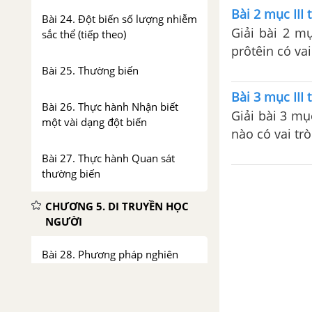
Bài 2 mục III 
Bài 24. Đột biến số lượng nhiễm
Giải bài 2 mụ
sắc thể (tiếp theo)
prôtêin có vai
Bài 25. Thường biến
Bài 3 mục III 
Bài 26. Thực hành Nhận biết
Giải bài 3 mụ
một vài dạng đột biến
nào có vai tr
Bài 27. Thực hành Quan sát
thường biến
CHƯƠNG 5. DI TRUYỀN HỌC
NGƯỜI
Bài 28. Phương pháp nghiên
cứu di truyền người
Bài 29. Bệnh và tật di truyền ở