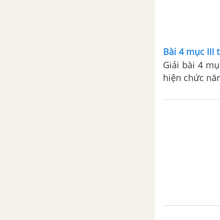
người
Bài 30. Di truyền học với con
người
Bài 4 mục III 
Giải bài 4 mụ
CHƯƠNG 6. ỨNG DỤNG DI
TRUYỀN HỌC
hiện chức nă
Bài 31. Công nghệ tế bào
Bài 32. Công nghệ gen
Bài 33. Gây đột biến nhân tạo
trong chọn giống
Bài 34. Thoái hóa do tự thụ
phấn và do giao phối gần