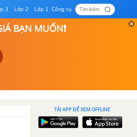
p 3
Lớp 2
Lớp 1
Công cụ
 GIÁ BẠN MUỐN❗
TẢI APP ĐỂ XEM OFFLINE