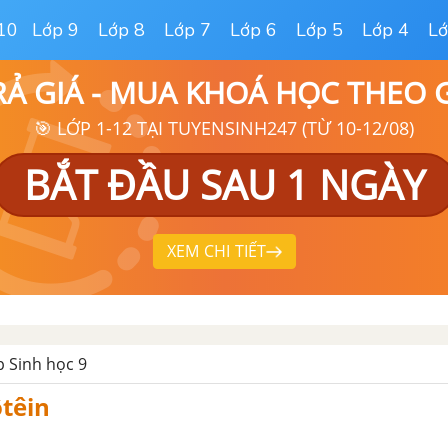
10
Lớp 9
Lớp 8
Lớp 7
Lớp 6
Lớp 5
Lớp 4
Lớ
RẢ GIÁ - MUA KHOÁ HỌC THEO
🎯 LỚP 1-12 TẠI TUYENSINH247 (TỪ 10-12/08)
BẮT ĐẦU SAU 1 NGÀY
XEM CHI TIẾT
p Sinh học 9
ôtêin