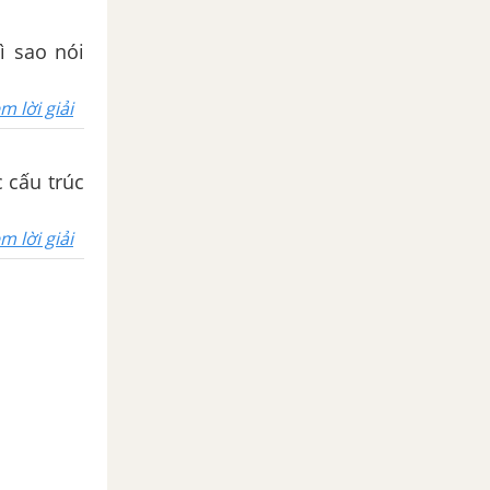
ì sao nói
m lời giải
c cấu trúc
m lời giải