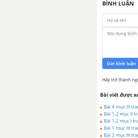
Bài 35. Ưu thế lai
BÌNH LUẬN
Bài 36. Các phương pháp chọn
lọc
Bài 37. Thành tựu chọn giống ở
Việt Nam
Bài 38. Thực hành Tập dượt
Gửi bình luận
thao tác giao phấn
Hãy trở thành ng
Bài 39. Thực hành Tìm hiểu
thành tựu chọn giống vật nuôi
Bài viết được 
và cây trồng
Bài 4 mục III tr
Bài 1,2 mục II t
Bài 40. Ôn tập phần Di truyền
Bài 1,2 mục I tr
và biến dị
Bài 1 mục III tr
Bài 2 mục III tr