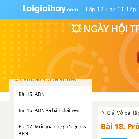
Bài 11. Phát sinh giao tử và thụ
Lớp 12
Lớp 11
Lớp 
tinh
💥 NGÀY HỘI T
Bài 12. Cơ chế xác định giới tính
Bài 13. Di truyền liên kết
Bài 14. Thực hành: Quan sát
hình thái nhiễm sắc thể
CHƯƠNG 3. ADN VÀ GEN
Bài 15. ADN
Bài 16. ADN và bản chất gen
Giải Vở bài tậ
Bài 18. Pr
Bài 17. Mối quan hệ giữa gen và
ARN