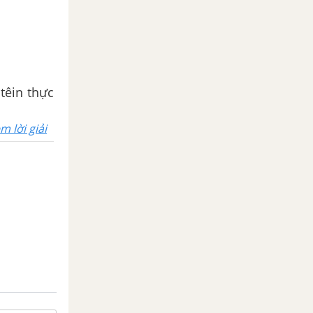
têin thực
m lời giải