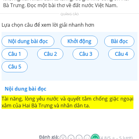
Bà Trưng. Đọc một bài thơ về đất nước Việt Nam.
QUẢNG CÁO
Lựa chọn câu để xem lời giải nhanh hơn
Nội dung bài đọc
Khởi động
Bài đọc
Câu 1
Câu 2
Câu 3
Câu 4
Câu 5
Nội dung bài đọc
Tài năng, lòng yêu nước và quyết tâm chống giặc ngoại
xâm của Hai Bà Trưng và nhân dân ta.
Đánh giá:
(4.8/5 ⭐ - 5 lượt)