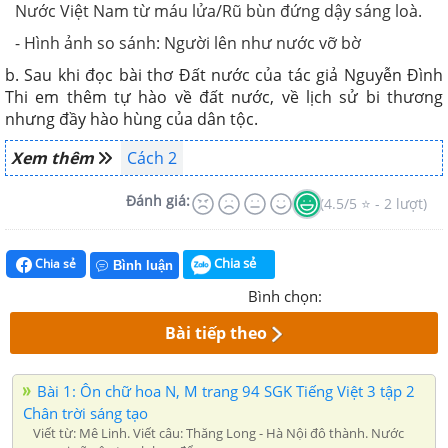
Nước Việt Nam từ máu lửa/Rũ bùn đứng dậy sáng loà.
-
Hình ảnh so sánh: Người lên như nước vỡ bờ
b.
Sau khi đọc bài thơ Đất nước của tác giả Nguyễn Đình
Thi em thêm tự hào về đất nước, về lịch sử bi thương
nhưng đầy hào hùng của dân tộc.
Xem thêm
Cách 2
Đánh giá:
(4.5/5 ⭐ - 2 lượt)
Chia sẻ
Chia sẻ
Bình luận
Bình chọn:
Bài tiếp theo
Bài 1: Ôn chữ hoa N, M trang 94 SGK Tiếng Việt 3 tập 2
Chân trời sáng tạo
Viết từ: Mê Linh. Viết câu: Thăng Long - Hà Nội đô thành. Nước