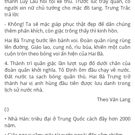
thành Luy Lâu hỏi tội kẻ thù. Trước lúc trẩy quân, có
người xin nữ chủ tướng cho mặc đồ tang. Trưng Trắc
trả lời:
- Không! Ta sẽ mặc giáp phục thật đẹp để dân chúng
thêm phấn khích, còn giặc trông thấy thì kinh hồn.
Hai Bà Trưng bước lên bành voi. Đoàn quân rùng rùng
lên đường. Giáo lao, cung nỏ, rìu búa, khiến một cuồn
cuộn tròn theo bóng voi ẩn hiện của Hai Bà.
4. Thành trì quân giặc lần lượt sụp đổ dưới chân của
đoàn quân khởi nghĩa. Tô Định ôm đầu chạy về nước.
Đất nước ta sạch bóng quân thù. Hai Bà Trưng trở
thành hai vị anh hùng đầu tiên được lưu danh trong
lịch sử nước nhà.
Theo Văn Lang
(:)
• Nhà Hán: triều đại ở Trung Quốc cách đây hơn 2000
năm.