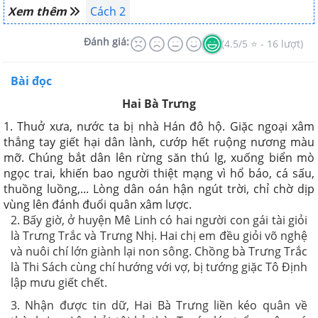
Xem thêm
Cách 2
Đánh giá:
(4.5/5 ⭐ - 16 lượt)
Bài đọc
Hai Bà Trưng
1. Thuở xưa, nước ta bị nhà Hán đô hộ. Giặc ngoại xâm
thẳng tay giết hại dân lành, cướp hết ruộng nương màu
mỡ. Chúng bắt dân lên rừng săn thú lg, xuống biển mò
ngọc trai, khiến bao người thiệt mạng vì hổ báo, cá sấu,
thuồng luồng,... Lòng dân oán hận ngút trời, chỉ chờ dịp
vùng lên đánh đuổi quân xâm lược.
2. Bấy giờ, ở huyện Mê Linh có hai người con gái tài giỏi
là Trưng Trắc và Trưng Nhị. Hai chị em đều giỏi võ nghệ
và nuôi chí lớn giành lại non sông. Chồng bà Trưng Trắc
là Thi Sách cùng chí hướng với vợ, bị tướng giặc Tô Định
lập mưu giết chết.
3. Nhận được tin dữ, Hai Bà Trưng liền kéo quân về