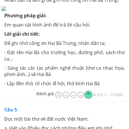
Nhân dân ta làm gì để ghi nhớ công ơn Hai Bà Trưng?
Phương pháp giải:
Em quan sát hình ảnh để trả lời câu hỏi.
Lời giải chi tiết:
Để ghi nhớ công ơn Hai Bà Trưng, nhân dân ta:
- Đặt tên Hai Bà cho trường học, đường phố, sách thơ
ca...
- Sáng tác các tác phẩm nghệ thuật (thơ ca nhạc họa,
phim ảnh...) về Hai Bà
- Lập đền thờ, tổ chức lễ hội, thờ kính Hai Bà
Đánh giá:
(4.5/5 ⭐ - 9 lượt)
Câu 5
Đọc một bài thơ về đất nước Việt Nam:
a.
Viết vào Phiếu đọc sách những điều em ghi nhớ.