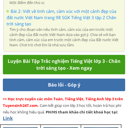
Một điểm đến thú vị.
Bài 2: Viết về tình cảm, cảm xúc với một cảnh đẹp của
đất nước Việt Nam trang 98 SGK Tiếng Việt 3 tập 2 Chân
trời sáng tạo
Tìm ý cho đoạn văn nêu tình cảm, cảm xúc của em trước một
cảnh đẹp của đất nước Việt Nam dựa vào gợi ý. Chia sẻ với bạn
tình cảm, cảm xúc của em trước một cảnh đẹp của đất nước Việt
Nam. Chơi trò chơi Em là nhà sưu tầm.
Luyện Bài Tập Trắc nghiệm Tiếng Việt lớp 3 - Chân
trời sáng tạo - Xem ngay
Báo lỗi - Góp ý
>> Học trực tuyến các môn Toán, Tiếng Việt, Tiếng Anh lớp 3 trên
Tuyensinh247.com.
Cam kết giúp con lớp 3 học tốt, hoàn trả học phí
nếu học không hiệu quả.
PH/HS
tham khảo chi tiết khoá học tại:
Link