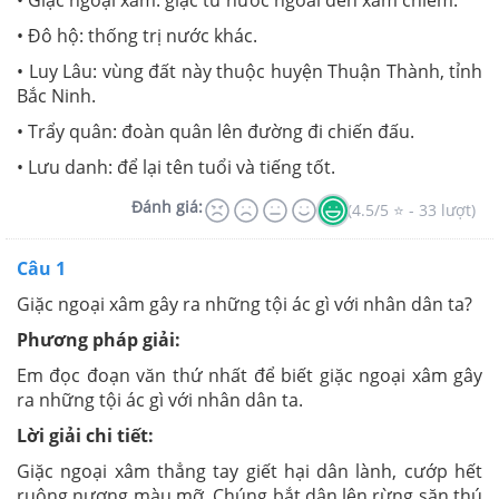
• Giặc ngoại xâm: giặc từ nước ngoài đến xâm chiếm.
• Đô hộ: thống trị nước khác.
• Luy Lâu: vùng đất này thuộc huyện Thuận Thành, tỉnh
Bắc Ninh.
• Trẩy quân: đoàn quân lên đường đi chiến đấu.
• Lưu danh: để lại tên tuổi và tiếng tốt.
Đánh giá:
(4.5/5 ⭐ - 33 lượt)
Câu 1
Giặc ngoại xâm gây ra những tội ác gì với nhân dân ta?
Phương pháp giải:
Em đọc đoạn văn thứ nhất để biết giặc ngoại xâm gây
ra những tội ác gì với nhân dân ta.
Lời giải chi tiết:
Giặc ngoại xâm thẳng tay giết hại dân lành, cướp hết
ruộng nương màu mỡ. Chúng bắt dân lên rừng săn thú