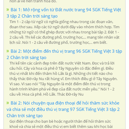
non ai vẽ nên tranh hoa đổ.
Bài 1: Mở rộng vốn từ Đất nước trang 94 SGK Tiếng Việt
3 tập 2 Chân trời sáng tạo
Tìm 1 - 2 cặp từ ngữ có nghĩa giống nhau trong các đoạn văn,
đoạn thơ sau. Xếp các từ ngữ dưới đây vào nhóm thích hợp. Tìm
những từ ngữ có thể ghép được với nhau trong bài tập 2. Đặt 1 -
2 câu về. Thi kể các đường phố, trường học,... mang tên nhân vật
lịch sử. Nói 1 - 2 câu về đường phố, trường học,... em biết.
Bài 2: Một điểm đến thú vị trang 96 SGK Tiếng Việt 3 tập
2 Chân trời sáng tạo
Thi kể tên các cảnh đẹp trên đất nước Việt Nam. Đọc và trả lời
câu hỏi. Cây và hoa cà phê ở Tây Nguyên có đặc điểm gì. Điều
thú vị nhất khi đến thăm hồ Lắk là gì. Những chi tiết nào cho
thấy thác Đờ-rây Nu rất hùng vĩ. Em thích điều gì ở Tây Nguyên.
Vì sao. Vì sao nói "Tây Nguyên là một điểm đến thú vị trong
hành trình khám phá vẻ đẹp của đất nước mến yêu." Nói 1 - 2
câu về: Hoa cà phê. Hồ Lắk. Thác Đờ-rây Nu
Bài 2: Nói chuyện qua điện thoại để hỏi thăm sức khỏe
và chia sẻ một điều thú vị trang 97 SGK Tiếng Việt 3 tập 2
Chân trời sáng tạo
Gọi điện thoại cho bạn bè hoặc người thân để hỏi thăm sức
khoẻ và chia sẻ một điều thú vị em biết thêm sau khi học bài