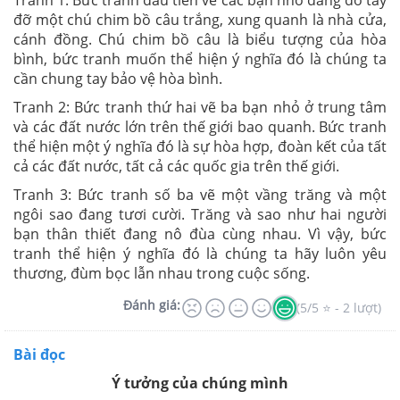
Tranh 1: Bức tranh đầu tiên vẽ các bạn nhỏ đang dơ tay
đỡ một chú chim bồ câu trắng, xung quanh là nhà cửa,
cánh đồng. Chú chim bồ câu là biểu tượng của hòa
bình, bức tranh muốn thể hiện ý nghĩa đó là chúng ta
cần chung tay bảo vệ hòa bình.
Tranh 2: Bức tranh thứ hai vẽ ba bạn nhỏ ở trung tâm
và các đất nước lớn trên thế giới bao quanh. Bức tranh
thể hiện một ý nghĩa đó là sự hòa hợp, đoàn kết của tất
cả các đất nước, tất cả các quốc gia trên thế giới.
Tranh 3: Bức tranh số ba vẽ một vầng trăng và một
ngôi sao đang tươi cười. Trăng và sao như hai người
bạn thân thiết đang nô đùa cùng nhau. Vì vậy, bức
tranh thể hiện ý nghĩa đó là chúng ta hãy luôn yêu
thương, đùm bọc lẫn nhau trong cuộc sống.
Đánh giá:
(5/5 ⭐ - 2 lượt)
Bài đọc
Ý tưởng của chúng mình