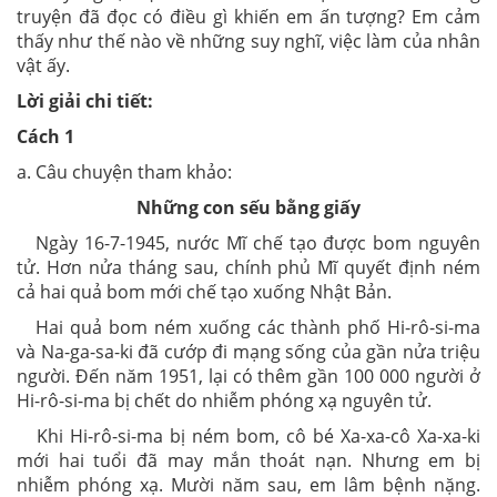
truyện đã đọc có điều gì khiến em ấn tượng? Em cảm
thấy như thế nào về những suy nghĩ, việc làm của nhân
vật ấy.
Lời giải chi tiết:
Cách 1
a. Câu chuyện tham khảo:
Những con sếu bằng giấy
Ngày 16-7-1945, nước Mĩ chế tạo được bom nguyên
tử. Hơn nửa tháng sau, chính phủ Mĩ quyết định ném
cả hai quả bom mới chế tạo xuống Nhật Bản.
Hai quả bom ném xuống các thành phố Hi-rô-si-ma
và Na-ga-sa-ki đã cướp đi mạng sống của gần nửa triệu
người. Đến năm 1951, lại có thêm gần 100 000 người ở
Hi-rô-si-ma bị chết do nhiễm phóng xạ nguyên tử.
Khi Hi-rô-si-ma bị ném bom, cô bé Xa-xa-cô Xa-xa-ki
mới hai tuổi đã may mắn thoát nạn. Nhưng em bị
nhiễm phóng xạ. Mười năm sau, em lâm bệnh nặng.