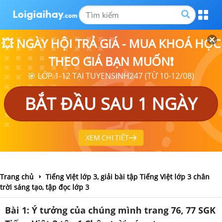
💥 NGÀY HỘI TRẢ GIÁ - MUA KHOÁ HỌC
THEO GIÁ BẠN MUỐN❗
🎯 LỚP 1-12 TẠI TUYENSINH247 (TỪ 10-12/08)
BẮT ĐẦU SAU 1 NGÀY
XEM CHI TIẾT
Trang chủ
Tiếng Việt lớp 3, giải bài tập Tiếng Việt lớp 3 chân
trời sáng tạo, tập đọc lớp 3
Bài 1: Ý tưởng của chúng mình trang 76, 77 SGK