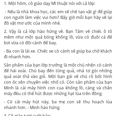
1. Một hôm, cô giáo dạy Mĩ thuật nói với cả lớp:
- Nếu là nhà khoa học, các em sẽ chế tạo vật gì để giúp
con người làm việc vui hơn? Bây giờ mỗi bạn hãy vẽ lại
đồ vật mơ ước của mình nhé.
2. Vậy là cả lớp hào hứng vẽ. Bạn Tâm vẽ chiếc ô tô
mềm như một quả bóng khổng lồ, vừa có đuôi cá để
bơi vừa có đôi cánh để bay.
- Ba con là lái xe. Chiếc xe có cánh sẽ giúp ba chở khách
đi nhanh hơn.
Sản phẩm của bạn lớp trưởng là một chú nhện có cánh
để hái xoài. Chú bay đến từng quả, nhả tơ gói những
quả xoài thả vào giỏ. Một bạn gái vẽ chú rô bốt hình
con ốc sên chuyên việc nhổ cỏ. Còn sản phẩm của bạn
Minh là cái máy hình con cua khổng lồ, càng và chân
máy đều có thể hút được những hạt lúa trên đồng.
- Có cái máy hút này, ba mẹ con sẽ thu hoạch lúa
nhanh hơn. - Minh hào hứng.
3. Cô giáo tươi cười bảo: