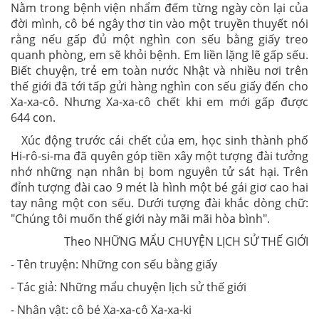
Nằm trong bệnh viện nhẩm đếm từng ngày còn lại của
đời mình, cô bé ngây thơ tin vào một truyền thuyết nói
rằng nếu gấp đủ một nghìn con sếu bằng giấy treo
quanh phòng, em sẽ khỏi bệnh. Em liền lặng lẽ gấp sếu.
Biết chuyện, trẻ em toàn nước Nhật và nhiều nơi trên
thế giới đã tới tấp gửi hàng nghìn con sếu giấy đến cho
Xa-xa-cô. Nhưng Xa-xa-cô chết khi em mới gấp được
644 con.
Xúc động trước cái chết của em, học sinh thành phố
Hi-rô-si-ma đã quyên góp tiền xây một tượng đài tưởng
nhớ những nạn nhân bị bom nguyên tử sát hại. Trên
đỉnh tượng đài cao 9 mét là hình một bé gái giơ cao hai
tay nâng một con sếu. Dưới tượng đài khắc dòng chữ:
"Chúng tôi muốn thế giới này mãi mãi hòa bình".
Theo NHỮNG MẨU CHUYỆN LỊCH SỬ THẾ GIỚI
- Tên truyện: Những con sếu bằng giấy
- Tác giả: Những mẩu chuyện lịch sử thế giới
- Nhân vật: cô bé Xa-xa-cô Xa-xa-ki