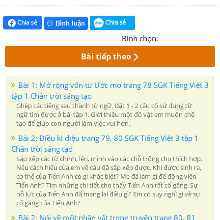
Chia sẻ
Chia sẻ
Bình luận
Bình chọn:
Bài tiếp theo
Bài 1: Mở rộng vốn từ Ước mơ trang 78 SGK Tiếng Việt 3
tập 1 Chân trời sáng tạo
Ghép các tiếng sau thành từ ngữ. Đặt 1 - 2 câu có sử dụng từ
ngữ tìm được ở bài tập 1. Giới thiệu một đồ vật em muốn chế
tạo để giúp con người làm việc vui hơn.
Bài 2: Điều kì diệu trang 79, 80 SGK Tiếng Việt 3 tập 1
Chân trời sáng tạo
Sắp xếp các từ chính, lên, mình vào các chỗ trống cho thích hợp.
Nêu cách hiểu của em về câu đã sắp xếp được. Khi được sinh ra,
cơ thể của Tiến Anh có gì khác biệt? Mẹ đã làm gì để động viên
Tiến Anh? Tìm những chi tiết cho thấy Tiến Anh rất cố gắng. Sự
nỗ lực của Tiến Anh đã mang lại điều gì? Em có suy nghĩ gì về sự
cố gắng của Tiến Anh?
Bài 2: Nói về một nhân vật trong truyện trang 80, 81