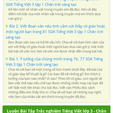
SGK Tiếng Việt 3 tập 1 Chân trời sáng tạo
Kể tên một số nhân vật trong truyện em đã đọc. Nói về đặc
điểm nổi bật của một nhân vật trong truyện mà em thích dựa
vào gợi ý.
Bài 2: Viết đoạn văn nêu tình cảm với thầy cô giáo hoặc
một người bạn trang 81 SGK Tiếng Việt 3 tập 1 Chân trời
sáng tạo
Đọc đoạn văn sau và trả lời câu hỏi. Chia sẻ với bạn tình cảm của
em với thầy cô giáo hoặc một người bạn dựa vào gợi ý. Hát một
bài hát về ước mơ. Nói về ước mơ được nhắc đến trong bài hát.
Bài 1: Ý tưởng của chúng mình trang 76, 77 SGK Tiếng
Việt 3 tập 1 Chân trời sáng tạo
Chia sẻ với bạn về một trong số bức tranh dưới đây. Đề bài của
cô giáo dạy Mĩ thuật là gì? Các bạn đã vẽ những gì? Em thích ý
tưởng của bạn nào nhất? Vì sao? Theo lời cô giáo, con người sẽ
làm việc thế nào nếu chế tạo được những chiếc máy các bạn đã
vẽ? Đặt một tên khác cho bài đọc. Viết vào Phiếu đọc sách
những điều em thấy thú vị. Chia sẻ với bạn về những suy nghĩ,
việc làm của nhân vật em thích trong truyện đã đọc.
Luyện Bài Tập Trắc nghiệm Tiếng Việt lớp 3 - Chân