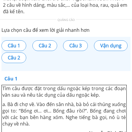
2 câu về hình dáng, màu sắc,... của loại hoa, rau, quả em
đã kể tên.
QUẢNG CÁO
Lựa chọn câu để xem lời giải nhanh hơn
Câu 1
Câu 2
Câu 3
Vận dụng
Câu 2
Câu 1
Tìm câu được đặt trong dấu ngoặc kép trong các đoạn
văn sau và nêu tác dụng của dấu ngoặc kép.
a. Bà đi chợ về. Vào đến sân nhà, bà bỏ cái thúng xuống
gọi to: “Bống ơi... ơi... Bống đâu rồi?”. Bống đang chơi
với các bạn bên hàng xóm. Nghe tiếng bà gọi, nó ù té
chạy về nhà.