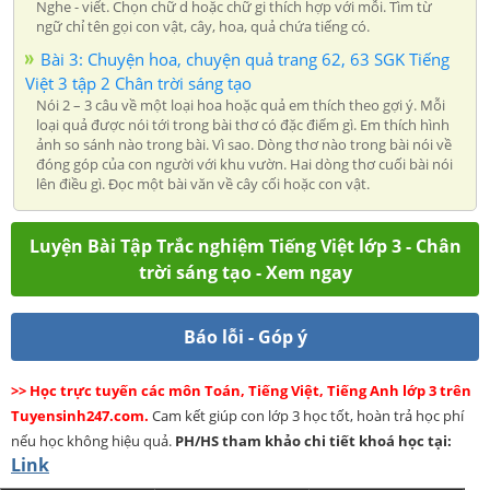
Nghe - viết. Chọn chữ d hoặc chữ gi thích hợp với mỗi. Tìm từ
ngữ chỉ tên gọi con vật, cây, hoa, quả chứa tiếng có.
Bài 3: Chuyện hoa, chuyện quả trang 62, 63 SGK Tiếng
Việt 3 tập 2 Chân trời sáng tạo
Nói 2 – 3 câu về một loại hoa hoặc quả em thích theo gợi ý. Mỗi
loại quả được nói tới trong bài thơ có đặc điểm gì. Em thích hình
ảnh so sánh nào trong bài. Vì sao. Dòng thơ nào trong bài nói về
đóng góp của con người với khu vườn. Hai dòng thơ cuối bài nói
lên điều gì. Đọc một bài văn về cây cối hoặc con vật.
Luyện Bài Tập Trắc nghiệm Tiếng Việt lớp 3 - Chân
trời sáng tạo - Xem ngay
Báo lỗi - Góp ý
>> Học trực tuyến các môn Toán, Tiếng Việt, Tiếng Anh lớp 3 trên
Tuyensinh247.com.
Cam kết giúp con lớp 3 học tốt, hoàn trả học phí
nếu học không hiệu quả.
PH/HS
tham khảo chi tiết khoá học tại:
Link