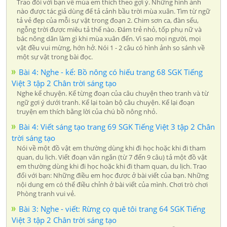
Trao đổi với bạn về mùa em thích theo gợi ý. Những hình ảnh
nào được tác giả dùng để tả cảnh bầu trời mùa xuân. Tìm từ ngữ
tả vẻ đẹp của mỗi sự vật trong đoạn 2. Chim sơn ca, đàn sếu,
ngỗng trời được miêu tả thế nào. Đám trẻ nhỏ, tốp phụ nữ và
bác nông dân làm gì khi mùa xuân đến. Vì sao mọi người, mọi
vật đều vui mừng, hớn hở. Nói 1 - 2 câu có hình ảnh so sánh về
một sự vật trong bài đọc.
Bài 4: Nghe - kể: Bồ nông có hiếu trang 68 SGK Tiếng
Việt 3 tập 2 Chân trời sáng tạo
Nghe kể chuyện. Kể từng đoạn của câu chuyện theo tranh và từ
ngữ gợi ý dưới tranh. Kể lại toàn bộ câu chuyện. Kể lại đoạn
truyện em thích bằng lời của chú bồ nông nhỏ.
Bài 4: Viết sáng tạo trang 69 SGK Tiếng Việt 3 tập 2 Chân
trời sáng tạo
Nói về một đồ vật em thường dùng khi đi học hoặc khi đi tham
quan, du lịch. Viết đoạn văn ngắn (từ 7 đến 9 câu) tả một đồ vật
em thường dùng khi đi học hoặc khi đi tham quan, du lịch. Trao
đổi với bạn: Những điều em học được ở bài viết của bạn. Những
nội dung em có thể điều chỉnh ở bài viết của mình. Chơi trò chơi
Phòng tranh vui vẻ.
Bài 3: Nghe - viết: Rừng cọ quê tôi trang 64 SGK Tiếng
Việt 3 tập 2 Chân trời sáng tạo