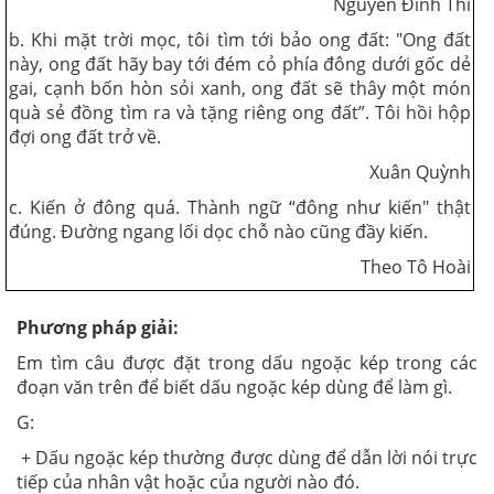
Nguyễn Đình Thi
b. Khi mặt trời mọc, tôi tìm tới bảo ong đất: "Ong đất
này, ong đất hãy bay tới đém cỏ phía đông dưới gốc dẻ
gai, cạnh bốn hòn sỏi xanh, ong đất sẽ thây một món
quà sẻ đồng tìm ra và tặng riêng ong đất”. Tôi hồi hộp
đợi ong đất trở về.
Xuân Quỳnh
c. Kiến ở đông quá. Thành ngữ “đông như kiến" thật
đúng. Đường ngang lối dọc chỗ nào cũng đầy kiến.
Theo Tô Hoài
Phương pháp giải:
Em tìm câu được đặt trong dấu ngoặc kép trong các
đoạn văn trên để biết dấu ngoặc kép dùng để làm gì.
G:
+ Dấu ngoặc kép thường được dùng để dẫn lời nói trực
tiếp của nhân vật hoặc của người nào đó.