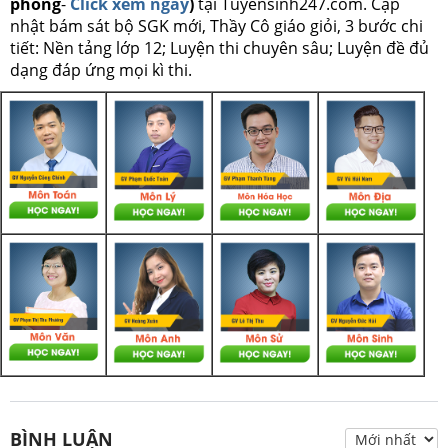
phòng
-
Click xem ngay
)
tại Tuyensinh247.com.
Cập
nhật bám sát bộ SGK mới, Thầy Cô giáo giỏi, 3 bước chi
tiết: Nền tảng lớp 12; Luyện thi chuyên sâu; Luyện đề đủ
dạng đáp ứng mọi kì thi.
BÌNH LUẬN