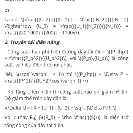
2
b)
Ta có: \(\frac{{{U_2}}}{{{U_1}}} = \frac{{{N_2}}}{{{N_1}}}
\Rightarrow {U_2} = \frac{{{U_1}{N_2}}}{{{N_1}}} =
\frac{{220.1000}}{{200}} = 1100V\)
2. Truyền tải điện năng
- Công suất hao phí trên đường dây tải điện: \({P_{hp}}
= r\frac{{P_p^2}}{{U_p^2}}\), với \({P_p},{U_p}\) là công
suất và hiệu điện thế nơi phát.
Nếu \(\cos \varphi < 1\) thì \({P_{hp}} = \Delta P =
\frac{{{P^2}}}{{{U^2}\cos \varphi }}.r\)
2
- Khi tăng U lên n lần thì công suất hao phí giảm n
lần.
Độ giảm thế trên dây dẫn là:
\(\Delta U = I.R = {U_1} - {U_2} = \sqrt {\Delta P.R} \)
Với r (hay R
) (\({R_d} = \rho \frac{l}{S}\)): là điện trở
d
tổng cộng của dây tải điện.