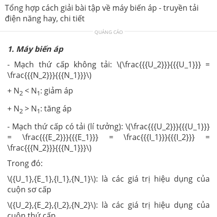
Tổng hợp cách giải bài tập về máy biến áp - truyền tải
điện năng hay, chi tiết
QUẢNG CÁO
1. Máy biến áp
- Mạch thứ cấp không tải: \(\frac{{{U_2}}}{{{U_1}}} =
\frac{{{N_2}}}{{{N_1}}}\)
+ N
< N
: giảm áp
2
1
+ N
> N
: tăng áp
2
1
- Mạch thứ cấp có tải (lí tưởng): \(\frac{{{U_2}}}{{{U_1}}}
= \frac{{{E_2}}}{{{E_1}}} = \frac{{{I_1}}}{{{I_2}}} =
\frac{{{N_2}}}{{{N_1}}}\)
Trong đó:
\({U_1},{E_1},{I_1},{N_1}\): là các giá trị hiệu dụng của
cuộn sơ cấp
\({U_2},{E_2},{I_2},{N_2}\): là các giá trị hiệu dụng của
cuộn thứ cấp