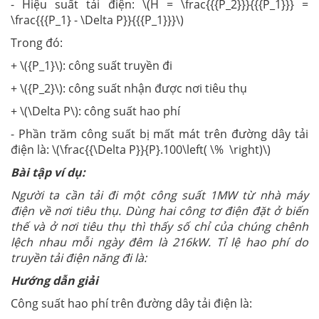
- Hiệu suất tải điện: \(H = \frac{{{P_2}}}{{{P_1}}} =
\frac{{{P_1} - \Delta P}}{{{P_1}}}\)
Trong đó:
+ \({P_1}\): công suất truyền đi
+ \({P_2}\): công suất nhận được nơi tiêu thụ
+ \(\Delta P\): công suất hao phí
- Phần trăm công suất bị mất mát trên đường dây tải
điện là: \(\frac{{\Delta P}}{P}.100\left( \% \right)\)
Bài tập ví dụ:
Người ta cần tải đi một công suất 1MW từ nhà máy
điện về nơi tiêu thụ. Dùng hai công tơ điện đặt ở biến
thế và ở nơi tiêu thụ thì thấy số chỉ của chúng chênh
lệch nhau mỗi ngày đêm là 216kW. Tỉ lệ hao phí do
truyền tải điện năng đi là:
Hướng dẫn giải
Công suất hao phí trên đường dây tải điện là: