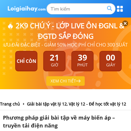
🔥 2K9 CHÚ Ý - LỚP LIVE ÔN ĐGNL &
ĐGTD SẮP ĐÓNG
ƯU ĐÃI ĐẶC BIỆT - GIẢM 50% HỌC PHÍ CHỈ CHO 300 SUẤT
21
38
59
CHỈ CÒN
GIỜ
PHÚT
GIÂY
XEM CHI TIẾT
Trang chủ
Giải bài tập vật lý 12, Vật lý 12 - Để học tốt vật lý 12
Phương pháp giải bài tập về máy biến áp –
truyền tải điện năng