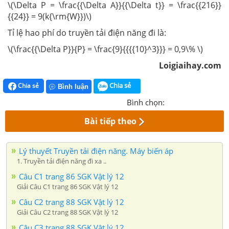
\(\Delta P = \frac{{\Delta A}}{{\Delta t}} = \frac{{216}}
{{24}} = 9(k{\rm{W}})\)
Tỉ lệ hao phí do truyền tải điện năng đi là:
\(\frac{{\Delta P}}{P} = \frac{9}{{{{10}^3}}} = 0,9\% \)
Loigiaihay.com
Chia sẻ
Chia sẻ
Bình luận
Bình chọn:
Bài tiếp theo
Lý thuyết Truyền tải điện năng. Máy biến áp
1. Truyền tải điện năng đi xa ..
Câu C1 trang 86 SGK Vật lý 12
Giải Câu C1 trang 86 SGK Vật lý 12
Câu C2 trang 88 SGK Vật lý 12
Giải Câu C2 trang 88 SGK Vật lý 12
Câu C3 trang 88 SGK Vật lý 12