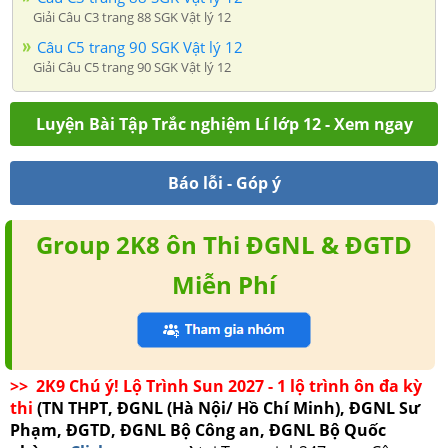
Giải Câu C3 trang 88 SGK Vật lý 12
Câu C5 trang 90 SGK Vật lý 12
Giải Câu C5 trang 90 SGK Vật lý 12
Luyện Bài Tập Trắc nghiệm Lí lớp 12 - Xem ngay
Báo lỗi - Góp ý
Group 2K8 ôn Thi ĐGNL & ĐGTD
Miễn Phí
>> 2K9 Chú ý! Lộ Trình Sun 2027 - 1 lộ trình ôn đa kỳ
thi
(TN THPT, ĐGNL (Hà Nội/ Hồ Chí Minh), ĐGNL Sư
Phạm, ĐGTD, ĐGNL Bộ Công an, ĐGNL Bộ Quốc