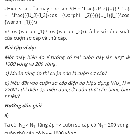
- Hiệu suất của máy biến áp: \(H = \frac{{{P_2}}}{{{P_1}}}
= \frac{{{U_2}{I_2}\cos {\varphi _2}}}{{{U_1}{I_1}\cos
{\varphi _1}}}\)
\(\cos {\varphi _1},\cos {\varphi _2}\): là hệ số công suất
của cuộn sơ cấp và thứ cấp.
Bài tập ví dụ:
Một máy biến áp lí tưởng có hai cuộn dây lần lượt là
1000 vòng và 200 vòng.
a) Muốn tăng áp thì cuộn nào là cuộn sơ cấp?
b) Nếu đặt vào cuộn sơ cấp điện áp hiệu dụng \({U_1} =
220V\) thì điện áp hiệu dụng ở cuộn thứ cấp bằng bao
nhiêu?
Hướng dẫn giải
a)
Ta có: N
> N
: tăng áp => cuộn sơ cấp có N
= 200 vòng,
2
1
1
cuộn thứ cấp có N
= 1000 vòng