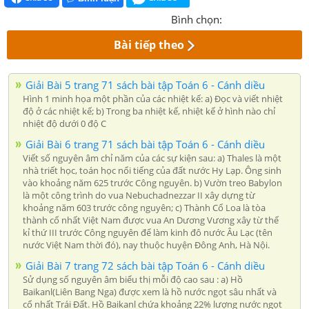
Bình chọn:
Bài tiếp theo
Giải Bài 5 trang 71 sách bài tập Toán 6 - Cánh diều
Hình 1 minh họa một phần của các nhiệt kế: a) Đọc và viết nhiệt
độ ở các nhiệt kế; b) Trong ba nhiệt kế, nhiệt kế ở hình nào chỉ
nhiệt độ dưới 0 độ C
Giải Bài 6 trang 71 sách bài tập Toán 6 - Cánh diều
Viết số nguyên âm chỉ năm của các sự kiện sau: a) Thales là một
nhà triết học, toán học nổi tiếng của đất nước Hy Lạp. Ông sinh
vào khoảng năm 625 trước Công nguyên. b) Vườn treo Babylon
là một công trình do vua Nebuchadnezzar II xây dựng từ
khoảng năm 603 trước công nguyên; c) Thành Cổ Loa là tòa
thành cổ nhất Việt Nam được vua An Dương Vương xây từ thế
kỉ thứ III trước Công nguyên để làm kinh đô nước Âu Lạc (tên
nước Việt Nam thời đó), nay thuộc huyện Đông Anh, Hà Nội.
Giải Bài 7 trang 72 sách bài tập Toán 6 - Cánh diều
Sử dụng số nguyên âm biểu thị mỗi độ cao sau : a) Hồ
Baikanl(Liên Bang Nga) được xem là hồ nước ngọt sâu nhất và
cổ nhất Trái Đất. Hồ Baikanl chứa khoảng 22% lượng nước ngọt