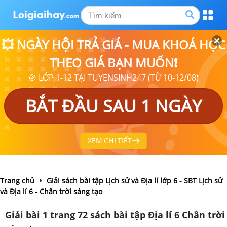
💥 NGÀY HỘI TRẢ GIÁ - MUA KHOÁ HỌC
THEO GIÁ BẠN MUỐN❗
🎯 LỚP 1-12 TẠI TUYENSINH247 (TỪ 10-12/08)
BẮT ĐẦU SAU 1 NGÀY
XEM CHI TIẾT
Trang chủ
Giải sách bài tập Lịch sử và Địa lí lớp 6 - SBT Lịch sử
và Địa lí 6 - Chân trời sáng tạo
Giải bài 1 trang 72 sách bài tập Địa lí 6 Chân trời