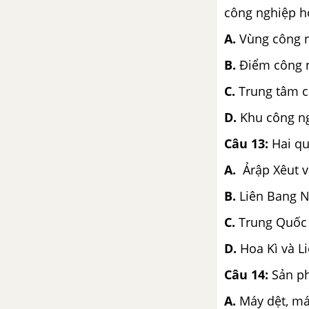
công nghiệp hó
A.
Vùng công
B.
Điểm công 
C.
Trung tâm
D.
Khu công ng
Câu 13:
Hai qu
A.
Ảrập Xêut 
B.
Liên Bang N
C.
Trung Quốc 
D.
Hoa Kì và L
Câu 14:
Sản p
A.
Máy dệt, m