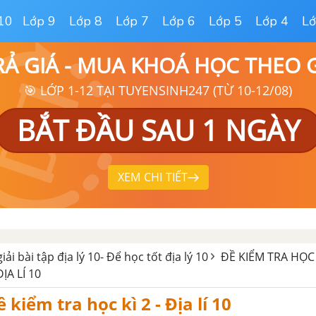
10
Lớp 9
Lớp 8
Lớp 7
Lớp 6
Lớp 5
Lớp 4
Lớ
RẢ GIÁ - MUA KHOÁ HỌC THEO
🎯 LỚP 1-12 TẠI TUYENSINH247 (TỪ 10-12/08)
BẮT ĐẦU SAU 1 NGÀY
XEM CHI TIẾT
giải bài tập địa lý 10- Để học tốt địa lý 10
ĐỀ KIỂM TRA HỌC 
ĐỊA LÍ 10
ề kiểm tra học kì 2 - Địa lí 10