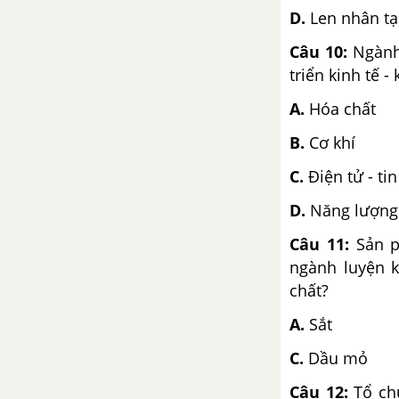
D.
Len nhân tạo
Câu 10:
Ngành
triển kinh tế -
A.
Hóa chấ
B.
Cơ khí
C.
Điện tử - ti
D.
Năng lượng
Câu 11:
Sản p
ngành luyện k
chất?
A.
Sắ
C.
Dầu 
Câu 12:
Tổ ch