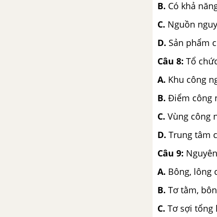
B.
Có khả năng
C.
Nguồn nguyê
D.
Sản phẩm c
Câu 8:
Tổ chức
A.
Khu công n
B.
Điểm công 
C.
Vùng công
D.
Trung tâm 
Câu 9:
Nguyên
A.
Bông, lông c
B.
Tơ tằm, bông
C.
Tơ sợi tổng