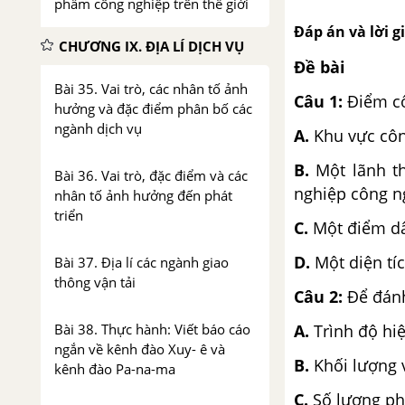
phẩm công nghiệp trên thế giới
Đáp án và lời giả
CHƯƠNG IX. ĐỊA LÍ DỊCH VỤ
Đề bài
Bài 35. Vai trò, các nhân tố ảnh
Câu 1:
Điểm cô
hưởng và đặc điểm phân bố các
ngành dịch vụ
A.
Khu vực côn
B.
Một lãnh t
Bài 36. Vai trò, đặc điểm và các
nghiệp công n
nhân tố ảnh hưởng đến phát
triển
C.
Một điểm dâ
D.
Một diện tí
Bài 37. Địa lí các ngành giao
thông vận tải
Câu 2:
Để đánh
Bài 38. Thực hành: Viết báo cáo
A.
Trình độ hi
ngắn về kênh đào Xuy- ê và
B.
Khối lượng 
kênh đào Pa-na-ma
C.
Số lượng ph