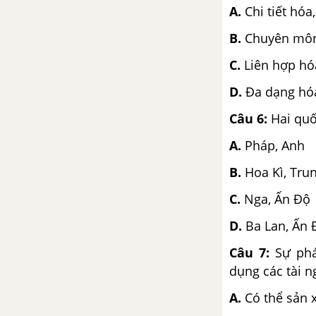
A.
Chi tiết hó
B.
Chuyên môn 
C.
Liên hợp hóa
D.
Đa dạng hó
Câu 6:
Hai quố
A.
Pháp, Anh
B.
Hoa Kì, Tru
C.
Nga, Ấn Đ
D.
Ba Lan, Ấn 
Câu 7:
Sự phá
dụng các tài n
A.
Có thể sản 