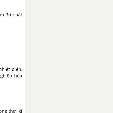
nh độ phát
hiệt điện,
nghiệp hóa
ong thời kì