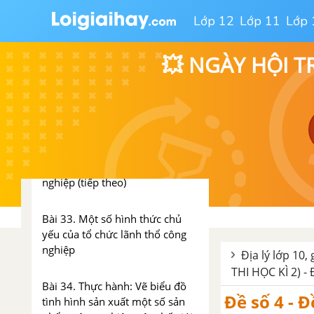
CHƯƠNG VIII. ĐỊA LÍ CÔNG
Lớp 12
Lớp 11
Lớp 
NGHIỆP
💥 NGÀY HỘI T
Bài 31. Vai trò và đặc điểm của
công nghiệp
Bài 32. Địa lí các ngành công
nghiệp
Bài 32. Địa lí các ngành công
nghiệp (tiếp theo)
Bài 33. Một số hình thức chủ
yếu của tổ chức lãnh thổ công
nghiệp
Địa lý lớp 10, 
THI HỌC KÌ 2) - 
Bài 34. Thực hành: Vẽ biểu đồ
Đề số 4 - Đ
tình hình sản xuất một số sản