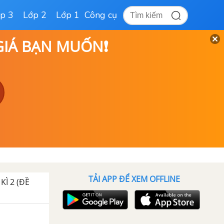
p 3
Lớp 2
Lớp 1
Công cụ
 GIÁ BẠN MUỐN❗
TẢI APP ĐỂ XEM OFFLINE
KÌ 2 (ĐỀ