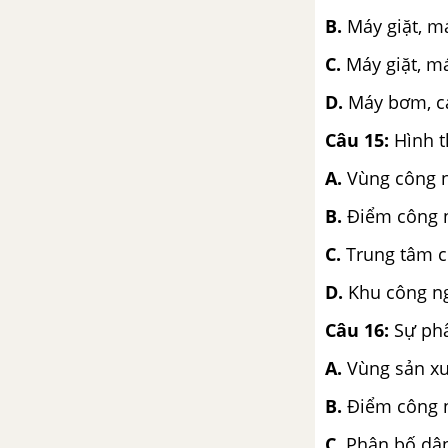
B.
Máy giặt, m
C.
Máy giặt, má
D.
Máy bơm, c
Câu 15:
Hình t
A.
Vùng côn
B.
Điểm công 
C.
Trung tâm 
D.
Khu công ng
Câu 16:
Sự phâ
A.
Vùng sản x
B.
Điểm công 
C.
Phân bố d