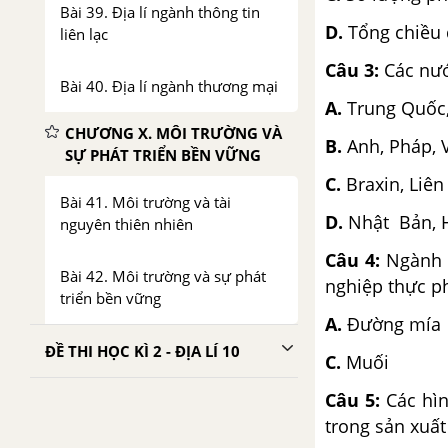
Bài 39. Địa lí ngành thông tin
D.
Tổng chiều 
liên lạc
Câu 3:
Các nướ
Bài 40. Địa lí ngành thương mại
A.
Trung Quốc,
CHƯƠNG X. MÔI TRƯỜNG VÀ
B.
Anh, Pháp, 
SỰ PHÁT TRIỂN BỀN VỮNG
C.
Braxin, Liên
Bài 41. Môi trường và tài
D.
Nhật Bản, 
nguyên thiên nhiên
Câu 4:
Ngành 
Bài 42. Môi trường và sự phát
nghiệp thực 
triển bền vững
A.
Đường m
ĐỀ THI HỌC KÌ 2 - ĐỊA LÍ 10
C.
Muố
Câu 5:
Các hìn
trong sản xuất