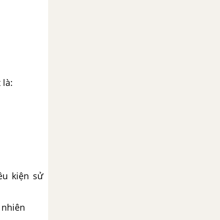
 là:
ều kiện sử
 nhiên