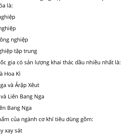
a là:
 nghiệp
nghiệp
 công nghiệp
hiệp tập trung
ốc gia có sản lượng khai thác dầu nhiều nhất là:
và Hoa Kì
ga và Ảrập Xêut
và Liên Bang Nga
iên Bang Nga
hẩm của ngành cơ khí tiêu dùng gồm:
áy xay sát