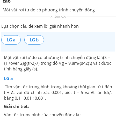
cao
Một vật rơi tự do có phương trình chuyển động
QUẢNG CÁO
Lựa chọn câu để xem lời giải nhanh hơn
LG a
LG b
Một vật rơi tự do có phương trình chuyển động là \(S =
{1 \over 2}g{t^2},\) trong đó \(g = 9,8m/{s^2}\) và t được
tính bằng giây (s).
LG a
Tìm vận tốc trung bình trong khoảng thời gian từ t đến
t + ∆t với độ chính xác 0,001, biết t = 5 và ∆t lần lượt
bằng 0,1 ; 0,01 ; 0,001.
Giải chi tiết:
Vận tốc trung bình của chuyển động là :