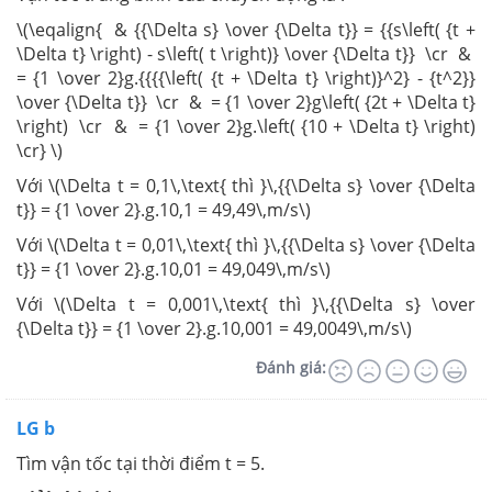
\(\eqalign{ & {{\Delta s} \over {\Delta t}} = {{s\left( {t +
\Delta t} \right) - s\left( t \right)} \over {\Delta t}} \cr &
= {1 \over 2}g.{{{{\left( {t + \Delta t} \right)}^2} - {t^2}}
\over {\Delta t}} \cr & = {1 \over 2}g\left( {2t + \Delta t}
\right) \cr & = {1 \over 2}g.\left( {10 + \Delta t} \right)
\cr} \)
Với \(\Delta t = 0,1\,\text{ thì }\,{{\Delta s} \over {\Delta
t}} = {1 \over 2}.g.10,1 = 49,49\,m/s\)
Với \(\Delta t = 0,01\,\text{ thì }\,{{\Delta s} \over {\Delta
t}} = {1 \over 2}.g.10,01 = 49,049\,m/s\)
Với \(\Delta t = 0,001\,\text{ thì }\,{{\Delta s} \over
{\Delta t}} = {1 \over 2}.g.10,001 = 49,0049\,m/s\)
Đánh giá:
LG b
Tìm vận tốc tại thời điểm t = 5.