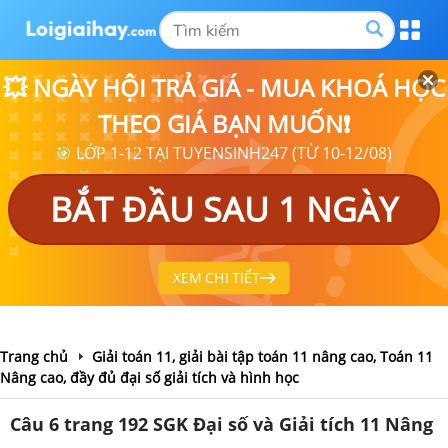
💥 NGÀY HỘI TRẢ GIÁ - MUA KHOÁ HỌC
THEO GIÁ BẠN MUỐN❗
🎯 LỚP 1-12 TẠI TUYENSINH247 (TỪ 10-12/08)
BẮT ĐẦU SAU 1 NGÀY
XEM CHI TIẾT
Trang chủ
Giải toán 11, giải bài tập toán 11 nâng cao, Toán 11
Nâng cao, đầy đủ đại số giải tích và hình học
Câu 6 trang 192 SGK Đại số và Giải tích 11 Nâng