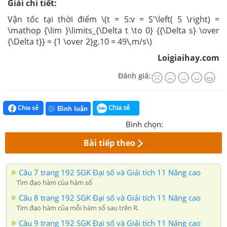
Giải chi tiết:
Vận tốc tại thời điểm \(t = 5:v = S'\left( 5 \right) =
\mathop {\lim }\limits_{\Delta t \to 0} {{\Delta s} \over
{\Delta t}} = {1 \over 2}g.10 = 49\,m/s\)
Loigiaihay.com
Đánh giá:
Chia sẻ
Chia sẻ
Bình luận
Bình chọn:
Bài tiếp theo
Câu 7 trang 192 SGK Đại số và Giải tích 11 Nâng cao
Tìm đạo hàm của hàm số
Câu 8 trang 192 SGK Đại số và Giải tích 11 Nâng cao
Tìm đạo hàm của mỗi hàm số sau trên R.
Câu 9 trang 192 SGK Đại số và Giải tích 11 Nâng cao