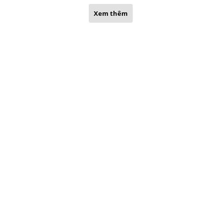
Xem thêm