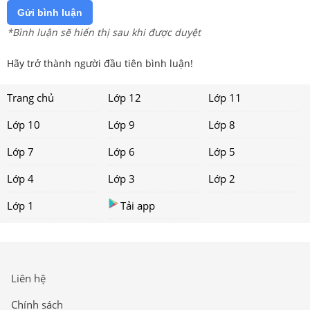
Gửi bình luận
*Bình luận sẽ hiển thị sau khi được duyệt
Hãy trở thành người đầu tiên bình luận!
Trang chủ
Lớp 12
Lớp 11
Lớp 10
Lớp 9
Lớp 8
Lớp 7
Lớp 6
Lớp 5
Lớp 4
Lớp 3
Lớp 2
Lớp 1
Tải app
Liên hệ
Chính sách