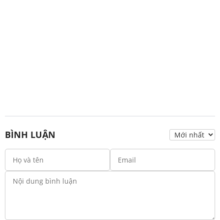
BÌNH LUẬN