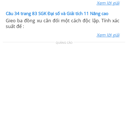
Xem lời giải
Câu 34 trang 83 SGK Đại số và Giải tích 11 Nâng cao
Gieo ba đồng xu cân đối một cách độc lập. Tính xác
suất để :
Xem lời giải
QUẢNG CÁO