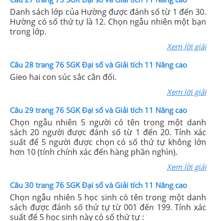
Danh sách lớp của Hường được đánh số từ 1 đến 30.
Hường có số thứ tự là 12. Chọn ngẫu nhiên một bạn
trong lớp.
Xem lời giải
Câu 28 trang 76 SGK Đại số và Giải tích 11 Nâng cao
Gieo hai con súc sắc cân đối.
Xem lời giải
Câu 29 trang 76 SGK Đại số và Giải tích 11 Nâng cao
Chọn ngẫu nhiên 5 người có tên trong một danh
sách 20 người được đánh số từ 1 đến 20. Tính xác
suất để 5 người được chọn có số thứ tự không lớn
hơn 10 (tính chính xác đến hàng phần nghìn).
Xem lời giải
Câu 30 trang 76 SGK Đại số và Giải tích 11 Nâng cao
Chọn ngẫu nhiên 5 học sinh có tên trong một danh
sách được đánh số thứ tự từ 001 đến 199. Tính xác
suất để 5 học sinh này có số thứ tự :