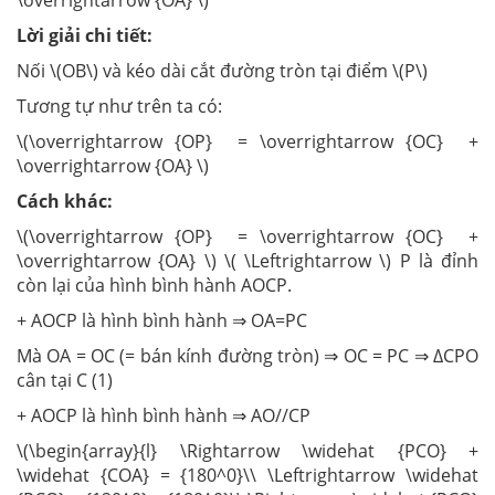
\overrightarrow {OA} \)
Lời giải chi tiết:
Nối \(OB\) và kéo dài cắt đường tròn tại điểm \(P\)
Tương tự như trên ta có:
\(\overrightarrow {OP} = \overrightarrow {OC} +
\overrightarrow {OA} \)
Cách khác:
\(\overrightarrow {OP} = \overrightarrow {OC} +
\overrightarrow {OA} \) \( \Leftrightarrow \) P là đỉnh
còn lại của hình bình hành AOCP.
+ AOCP là hình bình hành ⇒ OA=PC
Mà OA = OC (= bán kính đường tròn) ⇒ OC = PC ⇒ ΔCPO
cân tại C (1)
+ AOCP là hình bình hành ⇒ AO//CP
\(\begin{array}{l} \Rightarrow \widehat {PCO} +
\widehat {COA} = {180^0}\\ \Leftrightarrow \widehat