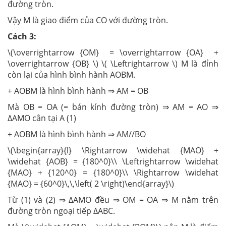
đường tròn.
Vậy M là giao điểm của CO với đường tròn.
Cách 3:
\(\overrightarrow {OM} = \overrightarrow {OA} +
\overrightarrow {OB} \) \( \Leftrightarrow \) M là đỉnh
còn lại của hình bình hành AOBM.
+ AOBM là hình bình hành ⇒ AM = OB
Mà OB = OA (= bán kính đường tròn) ⇒ AM = AO ⇒
ΔAMO cân tại A (1)
+ AOBM là hình bình hành ⇒ AM//BO
\(\begin{array}{l} \Rightarrow \widehat {MAO} +
\widehat {AOB} = {180^0}\\ \Leftrightarrow \widehat
{MAO} + {120^0} = {180^0}\\ \Rightarrow \widehat
{MAO} = {60^0}\,\,\left( 2 \right)\end{array}\)
Từ (1) và (2) ⇒ ΔAMO đều ⇒ OM = OA ⇒ M nằm trên
đường tròn ngoại tiếp ΔABC.