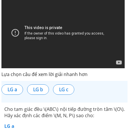
Lựa chọn câu để xem lời giải nhanh hơn
LG a
LG b
LG c
Cho tam giác đều \(ABC\) nội tiếp đường tròn tâm \(O\).
Hãy xác định các điểm \(M, N, P\) sao cho:
LG a