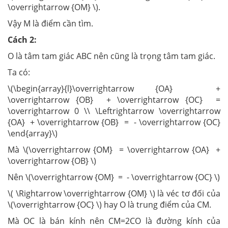
\overrightarrow {OM} \).
Vậy M là điểm cần tìm.
Cách 2:
O là tâm tam giác ABC nên cũng là trọng tâm tam giác.
Ta có:
\(\begin{array}{l}\overrightarrow {OA} +
\overrightarrow {OB} + \overrightarrow {OC} =
\overrightarrow 0 \\ \Leftrightarrow \overrightarrow
{OA} + \overrightarrow {OB} = - \overrightarrow {OC}
\end{array}\)
Mà \(\overrightarrow {OM} = \overrightarrow {OA} +
\overrightarrow {OB} \)
Nên \(\overrightarrow {OM} = - \overrightarrow {OC} \)
\( \Rightarrow \overrightarrow {OM} \) là véc tơ đối của
\(\overrightarrow {OC} \) hay O là trung điểm của CM.
Mà OC là bán kính nên CM=2CO là đường kính của