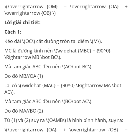
\(\overrightarrow {OM} = \overrightarrow {OA} +
\overrightarrow {OB} \)
Lời giải chi tiết:
Cách 1:
Kéo dài \(OC\) cắt đường tròn tại điểm \(M\).
MC là đường kính nên \(\widehat {MBC} = {90^0}
\Rightarrow MB \bot BC\).
Mà tam giác ABC đều nên \(AO\bot BC\).
Do đó MB//OA (1)
Lại có \(\widehat {MAC} = {90^0} \Rightarrow MA \bot
AC\).
Mà tam giác ABC đều nên \(BO\bot AC\).
Do đó MA//BO (2)
Từ (1) và (2) suy ra \(OAMB\) là hình bình hành, suy ra:
\(\overrightarrow {OA} + \overrightarrow {OB} =