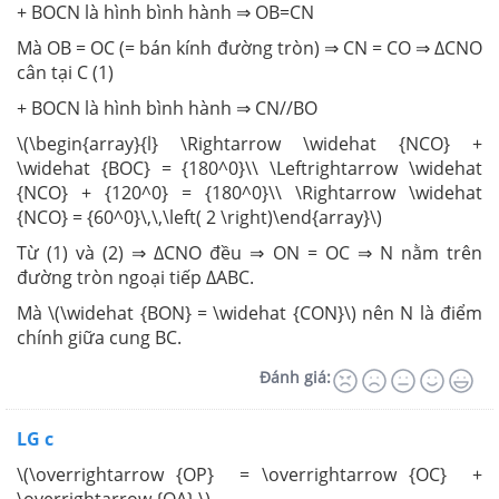
+ BOCN là hình bình hành ⇒ OB=CN
Mà OB = OC (= bán kính đường tròn) ⇒ CN = CO ⇒ ΔCNO
cân tại C (1)
+ BOCN là hình bình hành ⇒ CN//BO
\(\begin{array}{l} \Rightarrow \widehat {NCO} +
\widehat {BOC} = {180^0}\\ \Leftrightarrow \widehat
{NCO} + {120^0} = {180^0}\\ \Rightarrow \widehat
{NCO} = {60^0}\,\,\left( 2 \right)\end{array}\)
Từ (1) và (2) ⇒ ΔCNO đều ⇒ ON = OC ⇒ N nằm trên
đường tròn ngoại tiếp ΔABC.
Mà \(\widehat {BON} = \widehat {CON}\) nên N là điểm
chính giữa cung BC.
Đánh giá:
LG c
\(\overrightarrow {OP} = \overrightarrow {OC} +