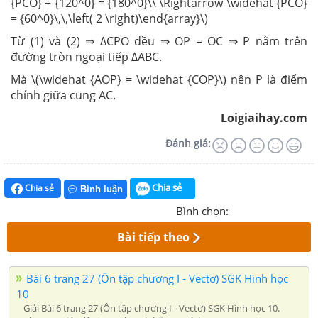
{PCO} + {120^0} = {180^0}\\ \Rightarrow \widehat {PCO}
= {60^0}\,\,\left( 2 \right)\end{array}\)
Từ (1) và (2) ⇒ ΔCPO đều ⇒ OP = OC ⇒ P nằm trên
đường tròn ngoại tiếp ΔABC.
Mà \(\widehat {AOP} = \widehat {COP}\) nên P là điểm
chính giữa cung AC.
Loigiaihay.com
Đánh giá:
Chia sẻ
Chia sẻ
Bình luận
Bình chọn:
Bài tiếp theo
Bài 6 trang 27 (Ôn tập chương I - Vectơ) SGK Hình học
10
Giải Bài 6 trang 27 (Ôn tập chương I - Vectơ) SGK Hình học 10.