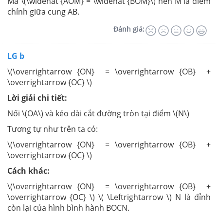
Mà \(\widehat {AOM} = \widehat {BOM}\) nên M là điểm
chính giữa cung AB.
Đánh giá:
LG b
\(\overrightarrow {ON} = \overrightarrow {OB} +
\overrightarrow {OC} \)
Lời giải chi tiết:
Nối \(OA\) và kéo dài cắt đường tròn tại điểm \(N\)
Tương tự như trên ta có:
\(\overrightarrow {ON} = \overrightarrow {OB} +
\overrightarrow {OC} \)
Cách khác:
\(\overrightarrow {ON} = \overrightarrow {OB} +
\overrightarrow {OC} \) \( \Leftrightarrow \) N là đỉnh
còn lại của hình bình hành BOCN.