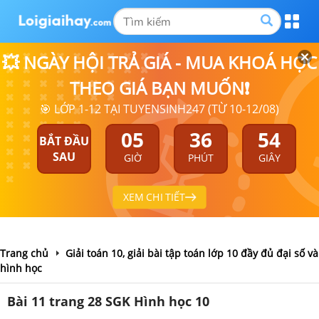
💥 NGÀY HỘI TRẢ GIÁ - MUA KHOÁ HỌC
THEO GIÁ BẠN MUỐN❗
🎯 LỚP 1-12 TẠI TUYENSINH247 (TỪ 10-12/08)
05
36
53
BẮT ĐẦU
SAU
GIỜ
PHÚT
GIÂY
XEM CHI TIẾT
Trang chủ
Giải toán 10, giải bài tập toán lớp 10 đầy đủ đại số và
hình học
Bài 11 trang 28 SGK Hình học 10