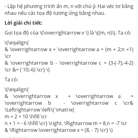
- Lập hệ phương trình ẩn m, n với chú ý: Hai véc tơ bằng
nhau nếu các tọa độ tương ứng bằng nhau.
Lời giải chi tiết:
Gọi tọa độ của \(\overrightarrow x \) là \((m, n)\). Ta có:
\(\eqalign{
& \overrightarrow x + \overrightarrow a = (m + 2;n +1)
\cr
& \overrightarrow b - \overrightarrow c = (3-(-7);-4-2)
\cr &= ( 10;-6) \cr} \)
Ta có:
\(\eqalign{
& \overrightarrow x + \overrightarrow a =
\overrightarrow b - \overrightarrow c \cr&
\Leftrightarrow \left\{ \matrix{
m + 2 = 10 \hfill \cr
n + 1 = - 6 \hfill \cr} \right. \Rightarrow m = 8,n = -7 \cr
& \Rightarrow \overrightarrow x = (8, - 7) \cr} \)