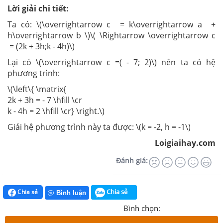
Lời giải chi tiết:
Ta có: \(\overrightarrow c = k\overrightarrow a +
h\overrightarrow b \)\( \Rightarrow \overrightarrow c
= (2k + 3h;k - 4h)\)
Lại có \(\overrightarrow c =( - 7; 2)\) nên ta có hệ
phương trình:
\(\left\{ \matrix{
2k + 3h = - 7 \hfill \cr
k - 4h = 2 \hfill \cr} \right.\)
Giải hệ phương trình này ta được: \(k = -2, h = -1\)
Loigiaihay.com
Đánh giá:
Chia sẻ
Chia sẻ
Bình luận
Bình chọn: