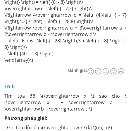
\right)} \right) = \left( {6; - 8} \right)\\
\overrightarrow c = \left( { - 7;2} \right)\\
\Rightarrow 4\overrightarrow c = \left( {4.\left( { - 7}
\right);4.2} \right) = \left( { - 28;8} \right)\\
\Rightarrow \overrightarrow u = 3\overrightarrow a +
2\overrightarrow b - 4\overrightarrow c \\
= \left( {6 + 6 - \left( { - 28} \right);3 + \left( { - 8} \right) -
8} \right)\\
= \left( {40; - 13} \right)
\end{array}\)
Đánh giá:
LG b
Tìm tọa độ \(\overrightarrow x \) sao cho \
(\overrightarrow x + \overrightarrow a =
\overrightarrow b - \overrightarrow c \)
Phương pháp giải:
- Gọi tọa độ của \(\overrightarrow x \) là \((m, n)\)