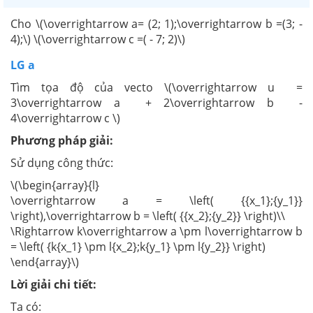
Cho \(\overrightarrow a= (2; 1);\overrightarrow b =(3; -
4);\) \(\overrightarrow c =( - 7; 2)\)
LG a
Tìm tọa độ của vecto \(\overrightarrow u =
3\overrightarrow a + 2\overrightarrow b -
4\overrightarrow c \)
Phương pháp giải:
Sử dụng công thức:
\(\begin{array}{l}
\overrightarrow a = \left( {{x_1};{y_1}}
\right),\overrightarrow b = \left( {{x_2};{y_2}} \right)\\
\Rightarrow k\overrightarrow a \pm l\overrightarrow b
= \left( {k{x_1} \pm l{x_2};k{y_1} \pm l{y_2}} \right)
\end{array}\)
Lời giải chi tiết:
Ta có: