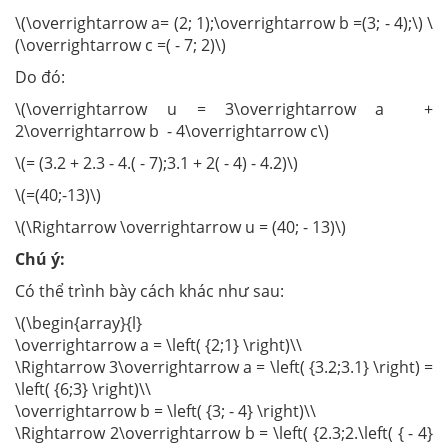
\(\overrightarrow a= (2; 1);\overrightarrow b =(3; - 4);\) \
(\overrightarrow c =( - 7; 2)\)
Do đó:
\(\overrightarrow u = 3\overrightarrow a +
2\overrightarrow b - 4\overrightarrow c\)
\(= (3.2 + 2.3 - 4.( - 7);3.1 + 2( - 4) - 4.2)\)
\(=(40;-13)\)
\(\Rightarrow \overrightarrow u = (40; - 13)\)
Chú ý:
Có thể trình bày cách khác như sau:
\(\begin{array}{l}
\overrightarrow a = \left( {2;1} \right)\\
\Rightarrow 3\overrightarrow a = \left( {3.2;3.1} \right) =
\left( {6;3} \right)\\
\overrightarrow b = \left( {3; - 4} \right)\\
\Rightarrow 2\overrightarrow b = \left( {2.3;2.\left( { - 4}