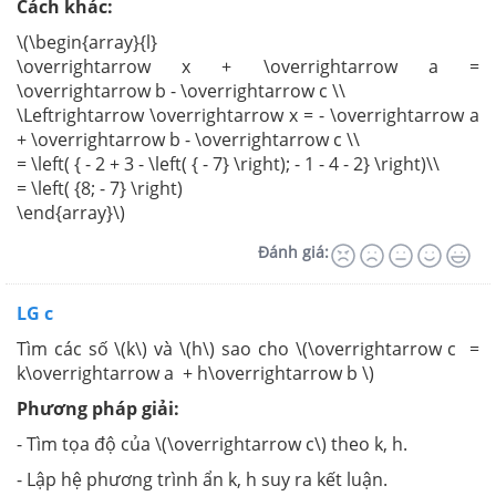
Cách khác:
\(\begin{array}{l}
\overrightarrow x + \overrightarrow a =
\overrightarrow b - \overrightarrow c \\
\Leftrightarrow \overrightarrow x = - \overrightarrow a
+ \overrightarrow b - \overrightarrow c \\
= \left( { - 2 + 3 - \left( { - 7} \right); - 1 - 4 - 2} \right)\\
= \left( {8; - 7} \right)
\end{array}\)
Đánh giá:
LG c
Tìm các số \(k\) và \(h\) sao cho \(\overrightarrow c =
k\overrightarrow a + h\overrightarrow b \)
Phương pháp giải:
- Tìm tọa độ của \(\overrightarrow c\) theo k, h.
- Lập hệ phương trình ẩn k, h suy ra kết luận.