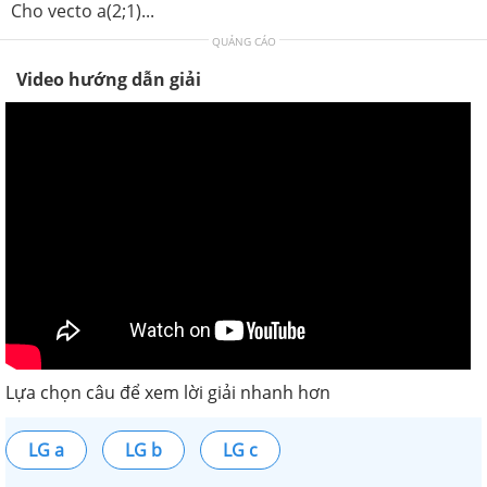
Cho vecto a(2;1)...
QUẢNG CÁO
Video hướng dẫn giải
Lựa chọn câu để xem lời giải nhanh hơn
LG a
LG b
LG c