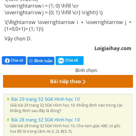
\overrightarrow i = (1; 0) \hfill \cr
\overrightarrow j = (0; 1) \hfill \cr} \right\} \)
\(\Rightarrow \overrightarrow i + \overrightarrow j =
(1+0;0+1)= (1; 1)\)
Vậy chọn D.
Loigiaihay.com
Chia sẻ
Chia sẻ
Bình luận
Bình chọn:
Bài tiếp theo
Bài 29 trang 32 SGK Hình học 10
Giải bài 29 trang 32 SGK Hình học 10. Khẳng định nào trong các
khẳng định sau đây là đúng?
Bài 28 trang 32 SGK Hình học 10
Giải bài 28 trang 32 SGK Hình học 10. Cho tam giác ABC có gốc
tọa độ là trọng tâm; A(-2, 2); B(3, 5).