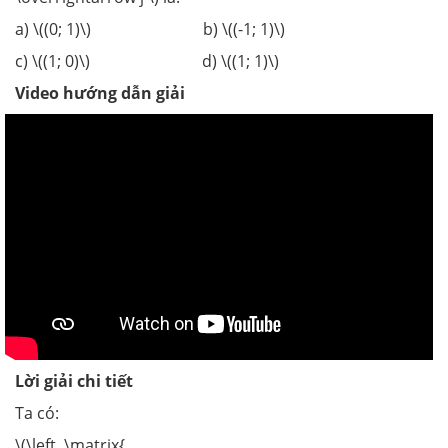
a) \((0; 1)\) b) \((-1; 1)\)
c) \((1; 0)\) d) \((1; 1)\)
Video hướng dẫn giải
Lời giải chi tiết
Ta có:
\(\left. \matrix{