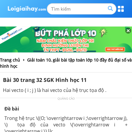
Trang chủ
Giải toán 10, giải bài tập toán lớp 10 đầy đủ đại số và
hình học
Bài 30 trang 32 SGK Hình học 11
Hai vecto ( i ; j ) là hai vecto của hệ trục tọa độ .
QUẢNG CÁO
Đề bài
Trong hệ trục \((O; \overrightarrow i ;\overrightarrow j),
\) tọa độ của vecto \(\overrightarrow i +
\overrightarrow j \) là: