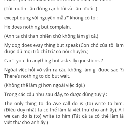
(Tôi muốn cậu đứng cạnh tôi và cầm đuốc.)
except dùng với nguyên mẫu* không có to :
He does nothing but complain.
(Anh ta chỉ than phiền chứ không làm gì cả.)
My dog does evay thing but speak (Con chó của tôi làm
được đủ mọi trò chỉ trừ có nói chuyện.)
Can‘t you do anything but ask silly questions ?
Ngòai việc hỏi vớ vẩn ra cậu không làm gì được sao ?)
There’s nothing to do but wait.
(Không thể làm gì hơn ngoài việc đợi.)
Trong các câu như sau đây, to được dùng tuỳ ý :
The only thing to do /we call do is (to) write to him.
(Điều duy nhất ta có thể làm là viết thư cho anh ấy). All
we can do is (to) write to him (Tất cả ta có thể làm là
viết thư cho anh ấy.)