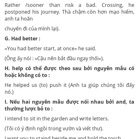
Rather /sooner than risk a bad. Crossing, he
postponed his journey. Thà chậm còn hơn mạo hiểm,
anh ta hoãn
chuyến đi của mình lại).
G. Had better :
«You had better start, at once» he said.
(Ông ấy nói : «Cậu nên bắt đầu ngay thối»).
H. help có thể được theo sau bởi nguyên mẫu có
hoặc không có to :
He helped us (to) push it (Anh ta giúp chúng tôi đấy
nó.)
I. Nếu hai nguyên mẫu được nối nhau bởi and, ta
thường lược bỏ to :
I intend to sit in the garden and write letters.
(Tôi có ý định ngồi trong vườn và viết thư).
I want you to staind beside me and hold the torch.