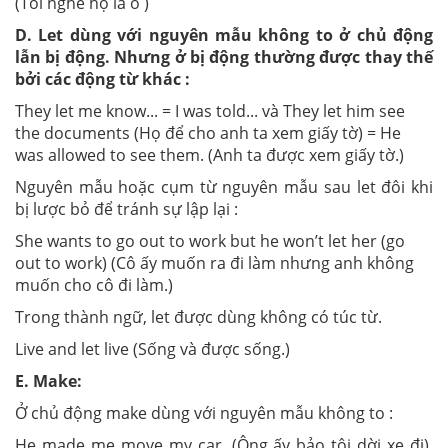
(Tôi nghe họ la ó )
D. Let dùng với nguyên mẫu không to ở chủ động
lẫn bị động. Nhưng ở bị động thường được thay thế
bởi các động từ khác :
They let me know... = I was told... và They let him see
the documents (Họ để cho anh ta xem giấy tờ) = He
was allowed to see them. (Anh ta được xem giấy tờ.)
Nguyên mẫu hoặc cụm từ nguyên mẫu sau let đôi khi
bị lược bỏ để tránh sự lập lại :
She wants to go out to work but he won’t let her (go
out to work) (Cô ấy muốn ra đi làm nhưng anh không
muốn cho cô đi làm.)
Trong thành ngữ, let được dùng không có túc từ.
Live and let live (Sống và được sống.)
E. Make:
Ở chủ động make dùng với nguyên mẫu không to :
He made me move my car. (Ông ấy bảo tôi dời xe đi).