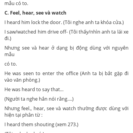
mẫu có to.
C. Feel, hear, see và watch
I heard him lock the door. (Tôi nghe anh ta khóa cửa.)
I saw/watched him drive off- (Tôi thấy/nhìn anh ta lái xe
đi.)
Nhưng see và hear ở dạng bị động dùng với nguyên
mẫu
có to.
He was seen to enter the office (Anh ta bị bắt gặp đi
vào văn phòng.)
He was heard to say that...
(Người ta nghe hắn nói rằng....)
Nhưng feel., hear, see và watch thường được dùng với
hiện tại phân từ :
I heard them shouting (xem 273.)