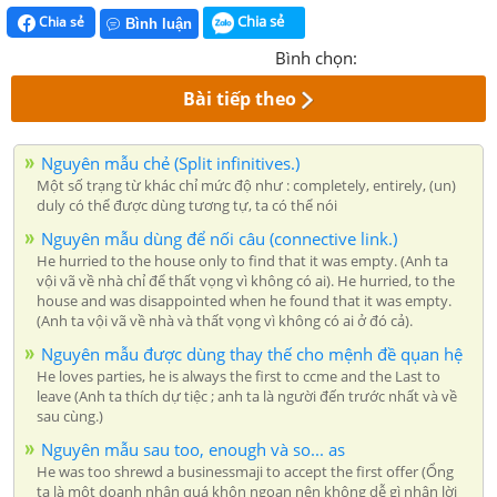
Chia sẻ
Chia sẻ
Bình luận
Bình chọn:
Bài tiếp theo
Nguyên mẫu chẻ (Split infinitives.)
Một số trạng từ khác chỉ mức độ như : completely, entirely, (un)
duly có thể được dùng tương tự, ta có thể nói
Nguyên mẫu dùng để nối câu (connective link.)
He hurried to the house only to find that it was empty. (Anh ta
vội vã về nhà chỉ để thất vọng vì không có ai). He hurried, to the
house and was disappointed when he found that it was empty.
(Anh ta vội vã về nhà và thất vọng vì không có ai ở đó cả).
Nguyên mẫu được dùng thay thế cho mệnh đề qụan hệ
He loves parties, he is always the first to ccme and the Last to
leave (Anh ta thích dự tiệc ; anh ta là người đến trước nhất và về
sau cùng.)
Nguyên mẫu sau too, enough và so... as
He was too shrewd a businessmaji to accept the first offer (Ổng
ta là một doanh nhân quá khôn ngoan nên không dễ gì nhận lời