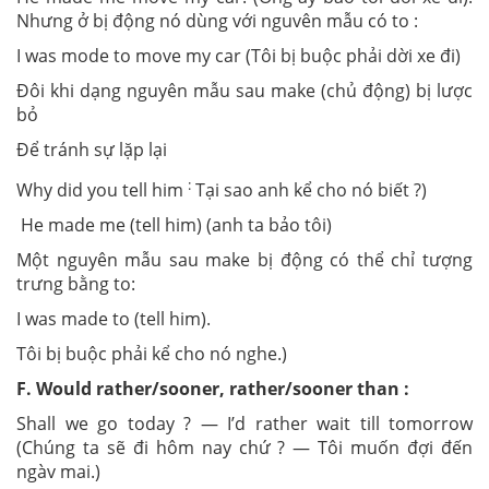
Nhưng ở bị động nó dùng với nguvên mẫu có to :
I was mode to move my car (Tôi bị buộc phải dời xe đi)
Đôi khi dạng nguyên mẫu sau make (chủ động) bị lược
bỏ
Để tránh sự lặp lại
:
Why did you tell him
Tại sao anh kể cho nó biết ?)
He made me (tell him) (anh ta bảo tôi)
Một nguyên mẫu sau make bị động có thể chỉ tượng
trưng bằng to:
I was made to (tell him).
Tôi bị buộc phải kể cho nó nghe.)
F. Would rather/sooner, rather/sooner than :
Shall we go today ? — I’d rather wait till tomorrow
(Chúng ta sẽ đi hôm nay chứ ? — Tôi muốn đợi đến
ngàv mai.)