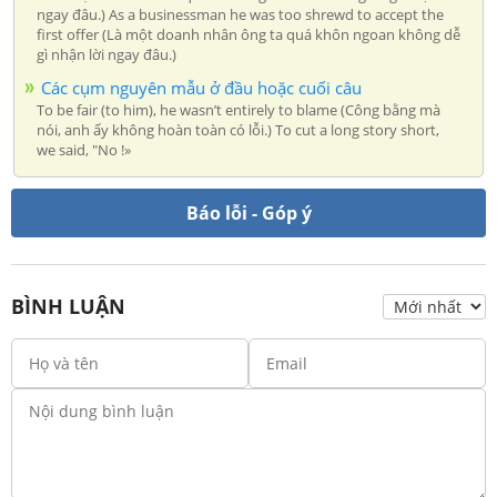
ngay đâu.) As a businessman he was too shrewd to accept the
first offer (Là một doanh nhân ông ta quá khôn ngoan không dễ
gì nhận lời ngay đâu.)
Các cụm nguyên mẫu ở đầu hoặc cuối câu
To be fair (to him), he wasn’t entirely to blame (Công bằng mà
nói, anh ấy không hoàn toàn có lỗi.) To cut a long story short,
we said, "No !»
Báo lỗi - Góp ý
BÌNH LUẬN