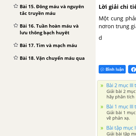
Lời giải chi ti
Bài 15. Đông máu và nguyên
tắc truyền máu
Một cung phản
nơron trung gi
Bài 16. Tuần hoàn máu và
lưu thông bạch huyêt
d
Bài 17. Tim và mạch máu
Bài 18. Vận chuyển máu qua
hệ mạch
Bình luận
Bài 19. Thực hành Sơ cứu
cầm máu
Bài 2 mục III
Giải bài 2 mục
hãy phân tích
CHƯƠNG 4. HÔ HẤP
Bài 1 mục III
Giải bài 1 mục
Bài 20. Hô hấp và các cơ
về phản xạ.
quan hô hấp
Bài tập mục I
Bài 21. Hoạt động hô hấp
Giải bài tập m