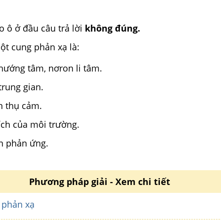
 ô ở đầu câu trả lời
không đúng.
ột cung phản xạ là:
hướng tâm, nơron li tâm.
trung gian.
n thụ cảm.
hích của môi trường.
n phản ứng.
Phương pháp giải - Xem chi tiết
 phản xạ