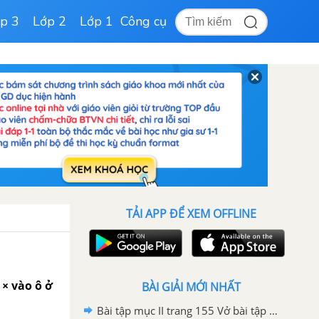
p 3
Lớp 2
Lớp 1
Công cụ
TẢI APP ĐỂ XEM OFFLINE
 × vào ô ở
BÀI GIẢI MỚI NHẤT
Bài tập mục II trang 155 Vở bài tập Sinh học 8