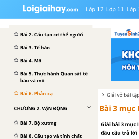
BÀI 1. BÀI MỞ ĐẦU
Lớp 12
Lớp 11
Lớp 
CHƯƠNG 1. KHÁI QUÁT VỀ CƠ THỂ NGƯỜI
Bài 2. Cấu tạo cơ thể người
Bài 3. Tế bào
Bài 4. Mô
Bài 5. Thực hành Quan sát tế
bào và mô
Bài 6. Phản xạ
Giải vở bài tậ
Bài 3 mục I
CHƯƠNG 2. VẬN ĐỘNG
Bài 7. Bộ xương
Giải bài 3 mục 
đầu câu trả lờ
Bài 8. Cấu tạo và tính chất