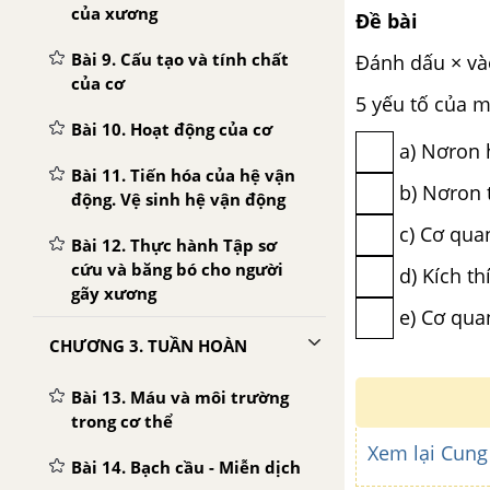
của xương
Đề bài
Bài 9. Cấu tạo và tính chất
Đánh dấu × vào
của cơ
5 yếu tố của m
Bài 10. Hoạt động của cơ
a) Nơron 
Bài 11. Tiến hóa của hệ vận
b) Nơron 
động. Vệ sinh hệ vận động
c) Cơ qua
Bài 12. Thực hành Tập sơ
cứu và băng bó cho người
d) Kích t
gãy xương
e) Cơ qua
CHƯƠNG 3. TUẦN HOÀN
Bài 13. Máu và môi trường
trong cơ thể
Xem lại Cung
Bài 14. Bạch cầu - Miễn dịch