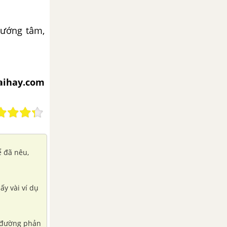
hướng tâm,
iaihay.com
ể đã nêu,
ấy vài ví dụ
: đường phản