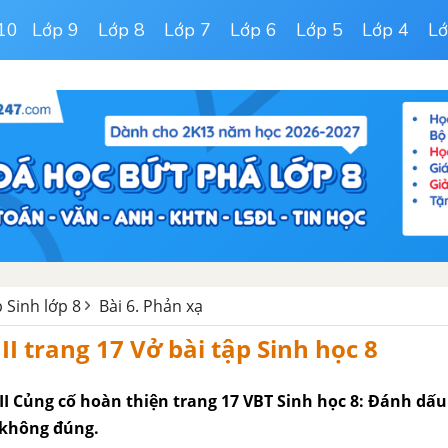
10
Lớp 9
Lớp 8
Lớp 7
Lớp 6
Lớp 5
Lớp 4
Lớ
p Sinh lớp 8
Bài 6. Phản xạ
II trang 17 Vở bài tập Sinh học 8
III Củng cố hoàn thiện trang 17 VBT Sinh học 8: Đánh dấu
i không đúng.