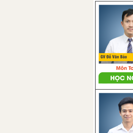
Bài 29. Hấp thụ chất dinh
dưỡng và thải phân
Bài 30. Vệ sinh tiêu hóa
CHƯƠNG 6. TRAO ĐỔI CHẤT VÀ NĂNG LƯỢNG
Bài 31. Trao đổi chất
Bài 32. Chuyển hóa
Bài 33. Thân nhiệt
Bài 34. Vitamin và muối
khoáng
Bài 35. Ôn tập học kì 1
Bài 36. Tiêu chuẩn ăn uống.