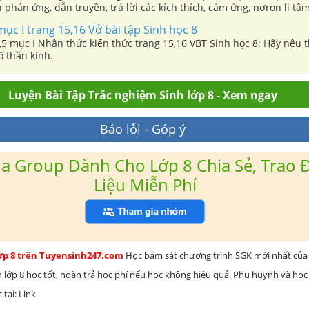
h phản ứng, dẫn truyền, trả lời các kích thích, cảm ứng, nơron li tâ
ng phản xạ, phản ứng, phản xạ, nơron hướng tâm, thông tin ngược, 
 mục I trang 15,16 Vở bài tập Sinh học 8
,4,5 mục I Nhận thức kiến thức trang 15,16 VBT Sinh học 8: Hãy nêu
ô thần kinh.
Luyện Bài Tập Trắc nghiệm Sinh lớp 8 - Xem ngay
Báo lỗi - Góp ý
a Group Dành Cho Lớp 8 Chia Sẻ, Trao Đ
Liệu Miễn Phí
lớp 8 trên Tuyensinh247.com
Học bám sát chương trình SGK mới nhất của 
h lớp 8 học tốt, hoàn trả học phí nếu học không hiệu quả. Phụ huynh và học
 tại: Link