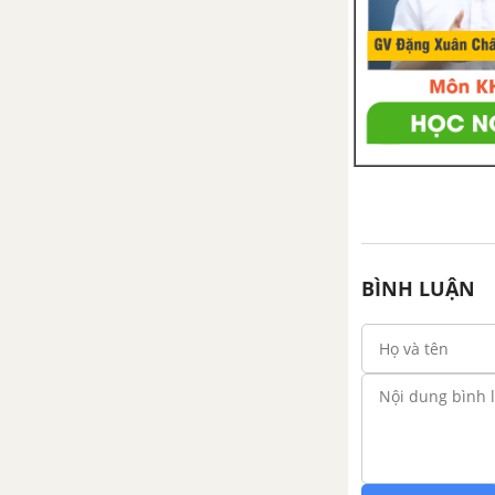
Nguyên tắc lập khẩu phần
Bài 37. Thực hành Phân tích
một khẩu phần cho trước
CHƯƠNG 7. BÀI TIẾT
Bài 38. Bài tiết và cấu tạo hệ
bài tiết nước tiểu
Bài 39. Bài tiết nước tiểu
BÌNH LUẬN
Bài 40. Vệ sinh hệ bài tiết
nước tiểu
CHƯƠNG 8. DA
Bài 41. Cấu tạo và chức năng
của da