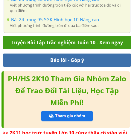
Viết phương trình đường tròn tiếp xúc với hai trục tọa độ và đi
qua điểm
Bài 24 trang 95 SGK Hình học 10 Nâng cao
Viết phương trình đường tròn đi qua ba điểm sau:
Luyện Bài Tập Trắc nghiệm Toán 10 - Xem ngay
Báo lỗi - Góp ý
PH/HS 2K10 Tham Gia Nhóm Zalo
Để Trao Đổi Tài Liệu, Học Tập
Miễn Phí!
>> 2K11 học trực tuyến Lớp 10 cùng thầy cô giáo giỏi