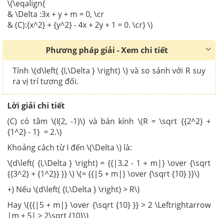
\(\eqalign{
& \Delta :3x + y + m = 0, \cr
& (C):{x^2} + {y^2} - 4x + 2y + 1 = 0. \cr} \)
Phương pháp giải - Xem chi tiết
Tính \(d\left( {I,\Delta } \right) \) và so sánh với R suy
ra vị trí tương đối.
Lời giải chi tiết
(C) có tâm \(I(2, -1)\) và bán kính \(R = \sqrt {{2^2} +
{1^2} - 1} = 2.\)
Khoảng cách từ I đến \(\Delta \) là:
\(d\left( {I,\Delta } \right) = {{|3.2 - 1 + m|} \over {\sqrt
{{3^2} + {1^2}} }} \) \(= {{|5 + m|} \over {\sqrt {10} }}\)
+) Nếu \(d\left( {I,\Delta } \right) > R\)
Hay \({{|5 + m|} \over {\sqrt {10} }} > 2 \Leftrightarrow
|m + 5| > 2\sqrt {10}\)