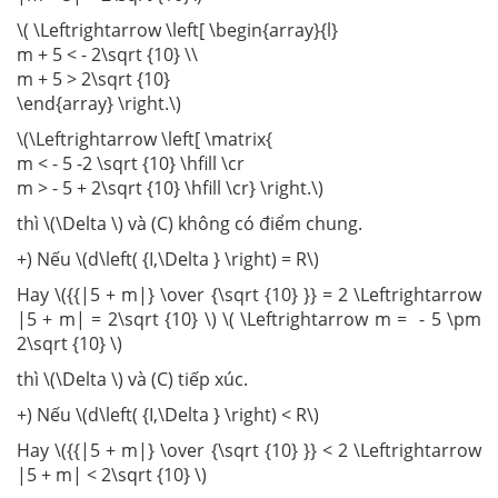
\( \Leftrightarrow \left[ \begin{array}{l}
m + 5 < - 2\sqrt {10} \\
m + 5 > 2\sqrt {10}
\end{array} \right.\)
\(\Leftrightarrow \left[ \matrix{
m < - 5 -2 \sqrt {10} \hfill \cr
m > - 5 + 2\sqrt {10} \hfill \cr} \right.\)
thì \(\Delta \) và (C) không có điểm chung.
+) Nếu \(d\left( {I,\Delta } \right) = R\)
Hay \({{|5 + m|} \over {\sqrt {10} }} = 2 \Leftrightarrow
|5 + m| = 2\sqrt {10} \) \( \Leftrightarrow m = - 5 \pm
2\sqrt {10} \)
thì \(\Delta \) và (C) tiếp xúc.
+) Nếu \(d\left( {I,\Delta } \right) < R\)
Hay \({{|5 + m|} \over {\sqrt {10} }} < 2 \Leftrightarrow
|5 + m| < 2\sqrt {10} \)