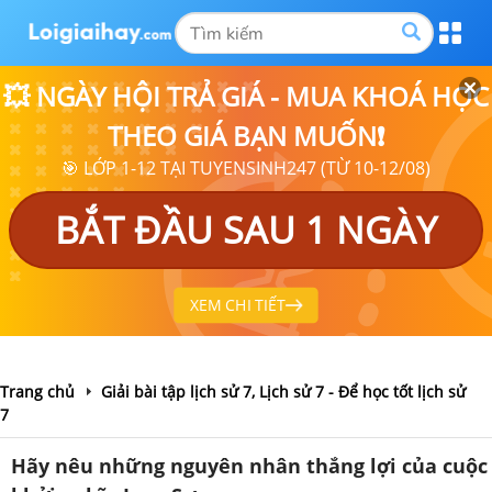
💥 NGÀY HỘI TRẢ GIÁ - MUA KHOÁ HỌC
THEO GIÁ BẠN MUỐN❗
🎯 LỚP 1-12 TẠI TUYENSINH247 (TỪ 10-12/08)
BẮT ĐẦU SAU 1 NGÀY
XEM CHI TIẾT
Trang chủ
Giải bài tập lịch sử 7, Lịch sử 7 - Để học tốt lịch sử
7
Hãy nêu những nguyên nhân thắng lợi của cuộc