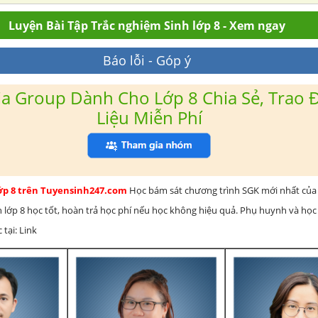
Luyện Bài Tập Trắc nghiệm Sinh lớp 8 - Xem ngay
Báo lỗi - Góp ý
a Group Dành Cho Lớp 8 Chia Sẻ, Trao Đ
Liệu Miễn Phí
lớp 8 trên Tuyensinh247.com
Học bám sát chương trình SGK mới nhất của 
h lớp 8 học tốt, hoàn trả học phí nếu học không hiệu quả. Phụ huynh và học
 tại: Link