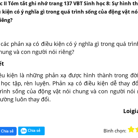
c II Tóm tắt ghi nhớ trang 137 VBT Sinh học 8: Sự hình t
 kiện có ý nghĩa gì trong quá trình sống của động vật n
iêng?
các phản xạ có điều kiện có ý nghĩa gì trong quá trì
hung và con người nói riêng?
ết
ều kiện là những phản xạ được hình thành trong đờ
học tập, rèn luyện. Phản xạ có điều kiện dễ thay đổ
trình sống của động vật nói chung và con người nói 
rường luôn thay đổi.
Loig
Bình chọn:
Chia sẻ
Chia sẻ