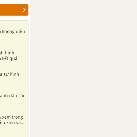
xạ không điều
nh hình
 kết quả.
ủa sự hình
đánh dấu các
nh xem trong
ều kiện và