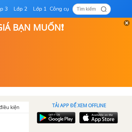
p 3
Lớp 2
Lớp 1
Công cụ
 GIÁ BẠN MUỐN❗
TẢI APP ĐỂ XEM OFFLINE
điều kiện