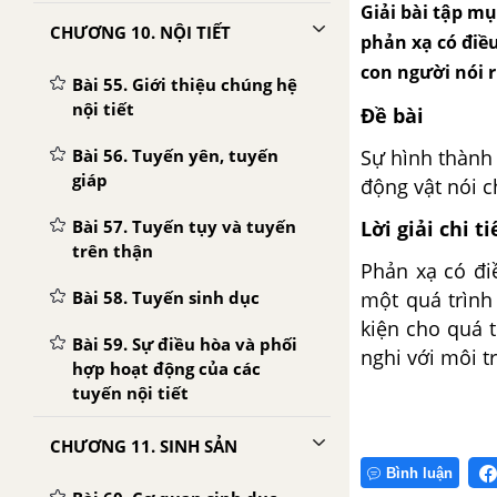
Giải bài tập mụ
CHƯƠNG 10. NỘI TIẾT
phản xạ có điều
con người nói r
Bài 55. Giới thiệu chúng hệ
nội tiết
Đề bài
Bài 56. Tuyến yên, tuyến
Sự hình thành 
giáp
động vật nói c
Bài 57. Tuyến tụy và tuyến
Lời giải chi ti
trên thận
Phản xạ có đi
Bài 58. Tuyến sinh dục
một quá trình 
kiện cho quá 
Bài 59. Sự điều hòa và phối
nghi với môi t
hợp hoạt động của các
tuyến nội tiết
CHƯƠNG 11. SINH SẢN
Bình luận