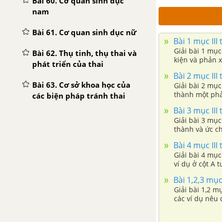
Bài 60. Cơ quan sinh dục
nam
Bài 61. Cơ quan sinh dục nữ
Bài 1 mục III
Giải bài 1 mục
Bài 62. Thụ tinh, thụ thai và
kiện và phản x
phát triển của thai
Bài 2 mục III
Bài 63. Cơ sở khoa học của
Giải bài 2 mục
thành một phản
các biện pháp tránh thai
Bài 3 mục III
Bài 64. Các bệnh lây truyền
Giải bài 3 mục
qua đường tình dục (bệnh
thành và ức ch
tình dục)
Bài 4 mục III
Giải bài 4 mục
Bài 65. Đại dịch AIDS - Thảm
ví dụ ở cột A t
họa của loài người
Bài 1,2,3 mục
Giải bài 1,2 m
Bài 66. Ôn tập - Tổng kết
các ví dụ nêu 
đánh dấu + và