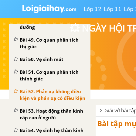
Bài 47. Đại não
Lớp 12
Lớp 11
Lớp 
Bài 48. Hệ thần kinh sinh
💥 NGÀY HỘI T
dưỡng
Bài 49. Cơ quan phân tích
thị giác
Bài 50. Vệ sinh mắt
Bài 51. Cơ quan phân tích
thính giác
Bài 52. Phản xạ không điều
kiện và phản xạ có điều kiện
Giải vở bài tậ
Bài 53. Hoạt động thần kinh
cấp cao ở người
Bài tập mụ
Bài 54. Vệ sinh hệ thần kinh