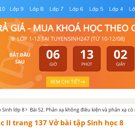
10
Lớp 9
Lớp 8
Lớp 7
Lớp 6
Lớp 5
Lớp 4
Lớ
RẢ GIÁ - MUA KHOÁ HỌC THEO
🎯 LỚP 1-12 TẠI TUYENSINH247 (TỪ 10-12/08)
06
13
01
BẮT ĐẦU
SAU
GIỜ
PHÚT
GIÂY
XEM CHI TIẾT
p Sinh lớp 8
Bài 52. Phản xạ không điều kiện và phản xạ có 
c II trang 137 Vở bài tập Sinh học 8