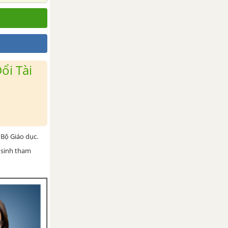
ổi Tài
Bộ Giáo dục.
 sinh tham