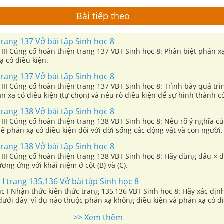
Bài tiếp theo
 trang 137 Vở bài tập Sinh học 8
 III Củng cố hoàn thiện trang 137 VBT Sinh học 8: Phân biệt phản 
ạ có điều kiện.
 trang 137 Vở bài tập Sinh học 8
 III Củng cố hoàn thiện trang 137 VBT Sinh học 8: Trình bày quá trì
 xạ có điều kiện (tự chọn) và nêu rõ điều kiện để sự hình thành có
 trang 138 Vở bài tập Sinh học 8
 III Củng cố hoàn thiện trang 138 VBT Sinh học 8: Nêu rõ ý nghĩa c
ế phản xạ có điều kiện đối với đời sống các động vật và con người.
 trang 138 Vở bài tập Sinh học 8
 III Củng cố hoàn thiện trang 138 VBT Sinh học 8: Hãy dùng dấu × 
ương ứng với khái niệm ở cột (B) và (C).
 I trang 135,136 Vở bài tập Sinh học 8
ục I Nhận thức kiến thức trang 135,136 VBT Sinh học 8: Hãy xác đị
dưới đây, ví dụ nào thuộc phản xạ không điều kiện và phản xạ có đi
o cột tương ứng ở bảng sau
>> Xem thêm