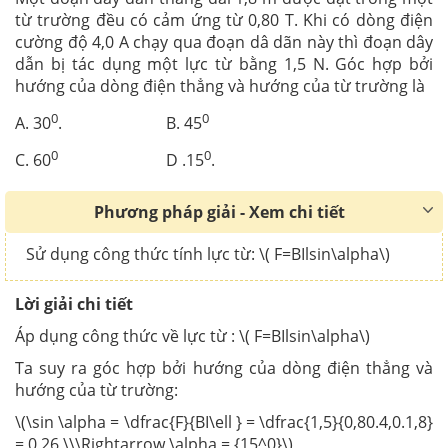
từ trường đều có cảm ứng từ 0,80 T. Khi có dòng điện
cường độ 4,0 A chạy qua đoạn dâ dãn này thì đoạn dây
dẫn bị tác dụng một lực từ bằng 1,5 N. Góc hợp bởi
hướng của dòng điện thẳng và hướng của từ trường là
0
0
A. 30
. B. 45
0
0
C. 60
D .15
.
Phương pháp giải - Xem chi tiết
Sử dụng công thức tính lực từ: \( F=BIlsin\alpha\)
Lời giải chi tiết
Áp dụng công thức về lực từ : \( F=BIlsin\alpha\)
Ta suy ra góc hợp bởi hướng của dòng điện thẳng và
hướng của từ trường:
\(\sin \alpha = \dfrac{F}{BI\ell } = \dfrac{1,5}{0,80.4,0.1,8}
= 0,26 \\\Rightarrow \alpha = {15^0}\)