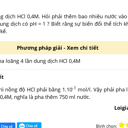
g dịch HCl 0,4M. Hỏi phải thêm bao nhiêu nước vào
ng dịch có pH = 1 ? Biết rằng sự biến đổi thể tích k
kể.
Phương pháp giải - Xem chi tiết
a loãng 4 lần dung dịch HCl 0,4M
ết
-1
thì nồng độ HCl phải bằng 1.10
mol/l. Vậy phải pha 
 0,4M, nghĩa là pha thêm 750 ml nước.
Loig
Bình chọn:
Chia sẻ
Chia sẻ