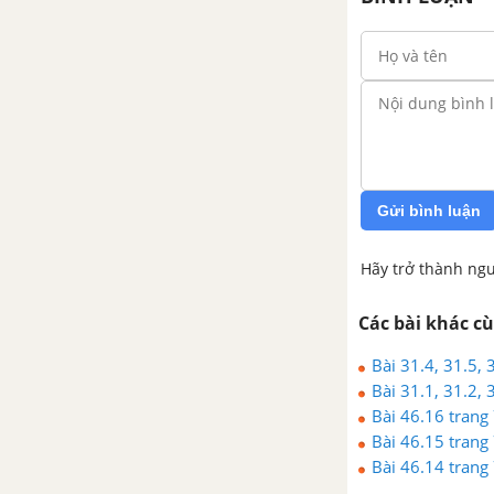
Bài 36: Luyện tập:
Hidrocacbon thơm
Bài 37: Nguồn hidrocacbon
thiên nhiên
Bài 38: Hệ thống hóa về
hiđrocacbon
Gửi bình luận
CHƯƠNG 8: DẪN XUẤT HALOGEN - ANCOL - PHENOL
Hãy trở thành ngư
Bài 39: Dẫn xuất halogen của
Các bài khác c
hiđrocacbon
Bài 31.4, 31.5,
Bài 40: Ancol
Bài 31.1, 31.2,
Bài 46.16 trang
Bài 41: Phenol
Bài 46.15 trang
Bài 46.14 trang
Bài 42: Luyện tập: Dẫn xuất