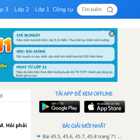
p 3
Lớp 2
Lớp 1
Công cụ
TẢI APP ĐỂ XEM OFFLINE
zơ
M. Hỏi phải
BÀI GIẢI MỚI NHẤT
Bài 45.5, 45.6, 45.7, 45.8 trang 71 SBT hóa học 11