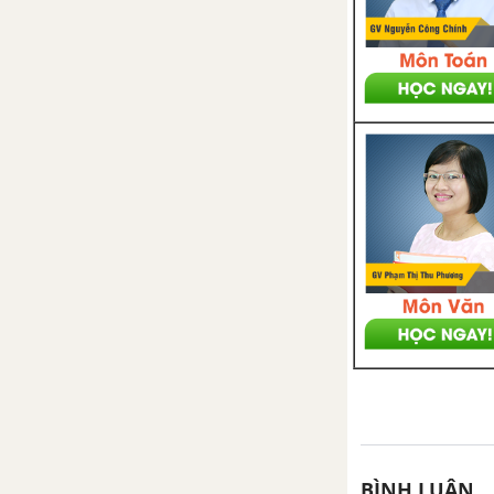
Xicloankan
CHƯƠNG 6: HIDROCACBON KHÔNG NO
Bài 29: Anken
Bài 30: Ankadien
Bài 31: Luyện tập: Anken và
Ankadien
Bài 32: Ankin
Bài 33: Luyện tập: Ankin
CHƯƠNG 7: HIĐROCACBON THƠM. NGUỒN HIĐROCACBON THIÊN NHIÊN. HỆ THỐNG HÓA VỀ HIĐROCACBON
Bài 35: Benzen và đồng đẳng.
Một số hidrocacbon thơm
BÌNH LUẬN
khác