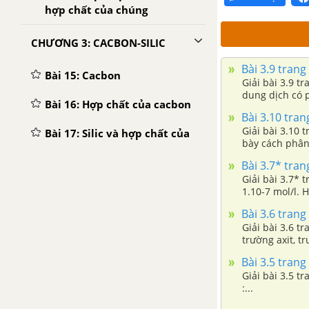
hợp chất của chúng
CHƯƠNG 3: CACBON-SILIC
Bài 3.9 trang
Bài 15: Cacbon
Giải bài 3.9 
dung dịch có p
Bài 16: Hợp chất của cacbon
Bài 3.10 tran
Giải bài 3.10 
Bài 17: Silic và hợp chất của
bày cách phân
silic
Bài 3.7* tran
Bài 18: Công ngiệp Silicat
Giải bài 3.7* 
1.10-7 mol/l. H
Bài 19: Luyện tập: Tính chất
Bài 3.6 trang
của cacbon, silic và các hợp
Giải bài 3.6 t
chất của chúng
trường axit, t
Bài 3.5 trang
CHƯƠNG 4: ĐẠI CƯƠNG VỀ HÓA HỌC HỮU CƠ
Giải bài 3.5 t
:...
Bài 20: Mở Đầu Về Hóa Học