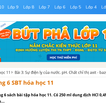
10
Lớp 9
Lớp 8
Lớp 7
Lớp 6
Lớp 5
Lớp 4
Lớ
học 11
Bài 3: Sự điện ly của nước. pH. Chất chỉ thị axit - ba
ang 6 SBT hóa học 11
ang 6 sách bài tập hóa học 11. Có 250 ml dung dịch HCl 0,4
...