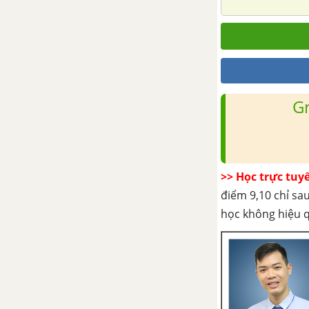
Hữu Cơ
Bài 21: Công thức phân tử
hợp chất hữu cơ
Bài 22: Cấu trúc phân tử hợp
chất hữu cơ
G
Bài 23: Phản ứng hữu cơ
Bài 24: Luyện tập: Hợp chất
hữu cơ, Công thức phân tử
>> Học trực tuy
và Công thức cấu tạo
điểm 9,10 chỉ sau
học không hiệu 
CHƯƠNG 5: HIDROCACBON NO
Bài 25: Ankan
Bài 26: Xicloankan
Bài 27: Luyện tập: Ankan và