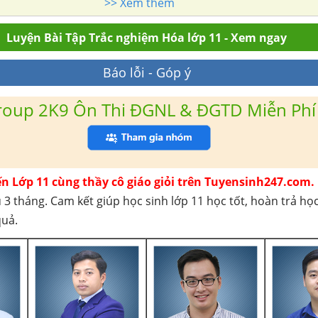
>> Xem thêm
Luyện Bài Tập Trắc nghiệm Hóa lớp 11 - Xem ngay
Báo lỗi - Góp ý
roup 2K9 Ôn Thi ĐGNL & ĐGTD Miễn Phí
ến Lớp 11 cùng thầy cô giáo giỏi trên Tuyensinh247.com.
 3 tháng. Cam kết giúp học sinh lớp 11 học tốt, hoàn trả họ
quả.