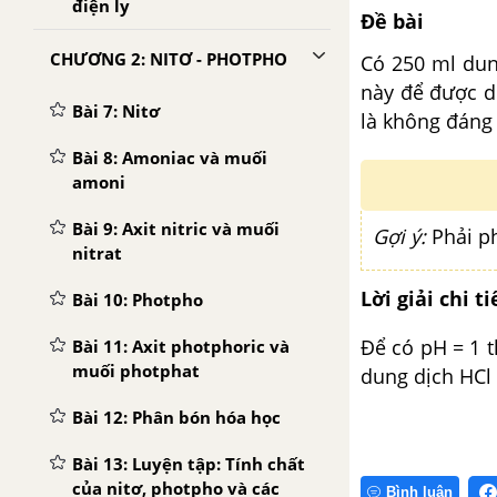
điện ly
Đề bài
CHƯƠNG 2: NITƠ - PHOTPHO
Có 250 ml dun
này để được du
Bài 7: Nitơ
là không đáng 
Bài 8: Amoniac và muối
amoni
Bài 9: Axit nitric và muối
Gợi ý:
Phải ph
nitrat
Lời giải chi ti
Bài 10: Photpho
Để có
pH
= 1 
Bài 11: Axit photphoric và
muối photphat
dung dịch HCl
Bài 12: Phân bón hóa học
Bài 13: Luyện tập: Tính chất
của nitơ, photpho và các
Bình luận