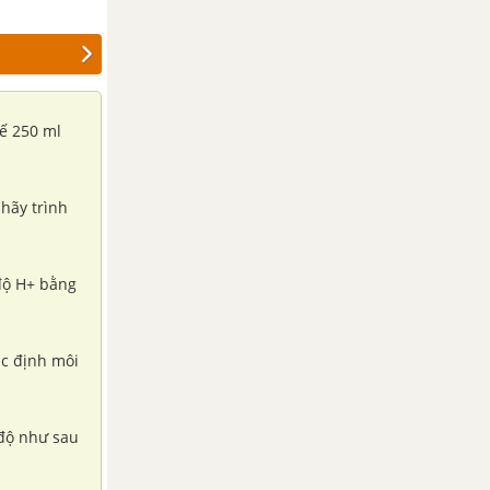
hế 250 ml
 hãy trình
 độ H+ bằng
ác định môi
 độ như sau