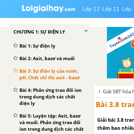
Lớp 12
Lớp 11
Lớp 
CHƯƠNG 1: SỰ ĐIỆN LY
Bài 1: Sự điện ly
Bài 2: Axit, bazơ và muối
Bài 3: Sự điện ly của nước.
pH. Chất chỉ thị axit - bazơ
Bài 4: Phản ứng trao đổi ion
Giải SBT hóa 
trong dung dịch các chất
Bài 3.8 tr
điện ly
Bài 5: Luyện tập: Axit, bazơ
Giải bài 3.8 tr
và muối. Phản ứng trao đổi
thêm bao nhiêu
ion trong dung dịch các chất