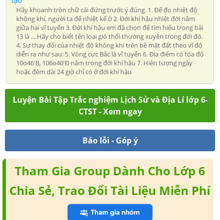
tạo
Hãy khoanh tròn chữ cái đứng trước ý đúng. 1. Để đo nhiệt độ
không khí, người ta để nhiệt kế ở 2. Đới khí hậu nhiệt đới nằm
giữa hai vĩ tuyến 3. Đới khí hậu em đã chọn để tìm hiểu trong bài
13 là ... Hãy cho biết tên loại gió thổi thường xuyên trong đới đó.
4. Sự thay đổi của nhiệt độ không khí trên bề mặt đất theo vĩ độ
diễn ra như sau: 5. Vòng cực Bắc là vĩ tuyến 6. Địa điểm có tọa độ
10o46'B, 106o40'Đ nằm trong đới khí hậu 7. Hiện tượng ngày
hoặc đêm dài 24 giờ chỉ có ở đới khí hậu
Luyện Bài Tập Trắc nghiệm Lịch Sử và Địa Lí lớp 6-
CTST - Xem ngay
Báo lỗi - Góp ý
Tham Gia Group Dành Cho Lớp 6
Chia Sẻ, Trao Đổi Tài Liệu Miễn Phí