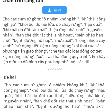
Chân trời sáng tạo
Tải về
Cho các cụm tử gồm: "ô nhiễm không khí", "khí thải công
nghiệp”, “khói bụi do núi lửa, do cháy rừng", “hậu quả",
"khí thải do đốt rác thải", “hiệu ứng nhà kính”, “nguyên
nhân”, "hạn chế đốt rác thải sinh hoạt”, “biện pháp hạn
chế”, “bệnh đường hô hấp”, "mưa axit”, “trồng nhiều cây
xanh”, "sử dụng tiết kiệm năng lượng; “khí thải của các
phương tiện giao thông”, “chế tạo các loại động cơ tiết
kiệm năng lượng”, “xử lí rác thải đúng quy trình”. Em hãy
lập một sơ đồ hình cây phù hợp nhất với các dữ l
QUẢNG CÁO
Đề bài
Cho các cụm tử gồm: "ô nhiễm không khí", "khí thải
công nghiệp”, “khói bụi do núi lửa, do cháy rừng", “hậu
quả", "khí thải do đốt rác thải", “hiệu ứng nhà kính”,
“nguyên nhân”, "hạn chế đốt rác thải sinh hoạt”, “biện
pháp hạn chế”, “bệnh đường hô hấp”, "mưa axit”,