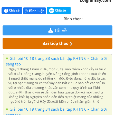
Loigiaihay.com
Chia sẻ
Chia sẻ
Bình luận
Bình chọn:
Tải về
Bài tiếp theo
Giải bài 10.18 trang 33 sách bài tập KHTN 6 – Chân trời
sáng tạo
Ngày 1 tháng 1 năm 2016, một vụ tại nạn thảm khốc xảy ra tại lò
vôi ở xã Hoàng Giang, huyện Nông Cống (tỉnh Thanh Hoá) khiến
8 người thiệt mạng do nhiễm khí độc. Điều đáng nói ở đây là các
vụ tại nạn tương tự có thể xảy đến bất cứ lúc nào bởi các chủ lò
vôi ở nhiều địa phương khác vẫn xem nhẹ quy trình xử lí khí
độc. a) Khi thải lò vôi sẽ dẫn đến hậu quả gì đối với môi trường
không khí? b) Nguyên nhân dẫn đến sự thiệt mạng của những
người ở trên là gì? c) Hãy đề xuất biện pháp nhằm giảm thiể
Giải bài 10.19 trang 34 sách bài tập KHTN 6 – Chân trời
sáng tạo