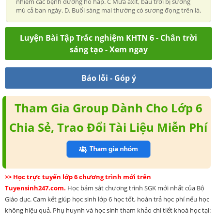
nhiễm các bệnh đường hô hấp. C Mưa axit, bầu trời bị sương
mù cả ban ngày. D. Buổi sáng mai thường có sương đọng trên lá.
Luyện Bài Tập Trắc nghiệm KHTN 6 - Chân trời
sáng tạo - Xem ngay
Báo lỗi - Góp ý
Tham Gia Group Dành Cho Lớp 6
Chia Sẻ, Trao Đổi Tài Liệu Miễn Phí
>> Học trực tuyến lớp 6 chương trình mới trên
Tuyensinh247.com.
Học bám sát chương trình SGK mới nhất của Bộ
Giáo dục. Cam kết giúp học sinh lớp 6 học tốt, hoàn trả học phí nếu học
không hiệu quả. Phụ huynh và học sinh tham khảo chi tiết khoá học tại: