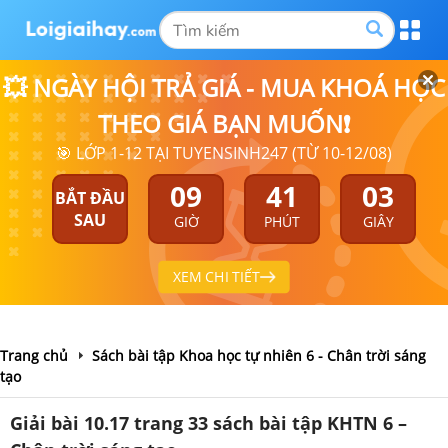
💥 NGÀY HỘI TRẢ GIÁ - MUA KHOÁ HỌC
THEO GIÁ BẠN MUỐN❗
🎯 LỚP 1-12 TẠI TUYENSINH247 (TỪ 10-12/08)
09
41
03
BẮT ĐẦU
SAU
GIỜ
PHÚT
GIÂY
XEM CHI TIẾT
Trang chủ
Sách bài tập Khoa học tự nhiên 6 - Chân trời sáng
tạo
Giải bài 10.17 trang 33 sách bài tập KHTN 6 –