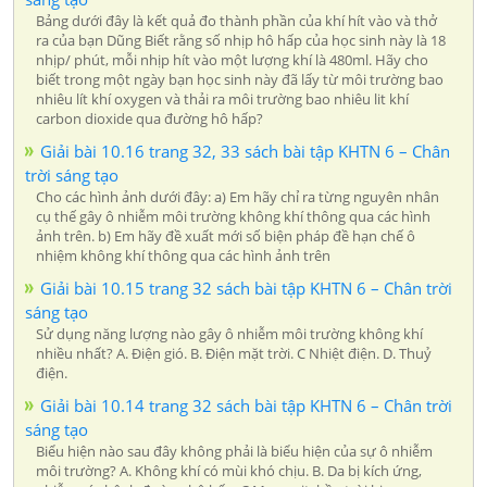
Bảng dưới đây là kết quả đo thành phần của khí hít vào và thở
ra của bạn Dũng Biết rằng số nhịp hô hấp của học sinh này là 18
nhịp/ phút, mỗi nhịp hít vào một lượng khí là 480ml. Hãy cho
biết trong một ngày bạn học sinh này đã lấy từ môi trường bao
nhiêu lít khí oxygen và thải ra môi trường bao nhiêu lit khí
carbon dioxide qua đường hô hấp?
Giải bài 10.16 trang 32, 33 sách bài tập KHTN 6 – Chân
trời sáng tạo
Cho các hình ảnh dưới đây: a) Em hãy chỉ ra từng nguyên nhân
cụ thế gây ô nhiễm môi trường không khí thông qua các hình
ảnh trên. b) Em hãy đề xuất mới số biện pháp đề hạn chế ô
nhiệm không khí thông qua các hình ảnh trên
Giải bài 10.15 trang 32 sách bài tập KHTN 6 – Chân trời
sáng tạo
Sử dụng năng lượng nào gây ô nhiễm môi trường không khí
nhiều nhất? A. Điện gió. B. Điện mặt trời. C Nhiệt điện. D. Thuỷ
điện.
Giải bài 10.14 trang 32 sách bài tập KHTN 6 – Chân trời
sáng tạo
Biểu hiện nào sau đây không phải là biểu hiện của sự ô nhiễm
môi trường? A. Không khí có mùi khó chịu. B. Da bị kích ứng,