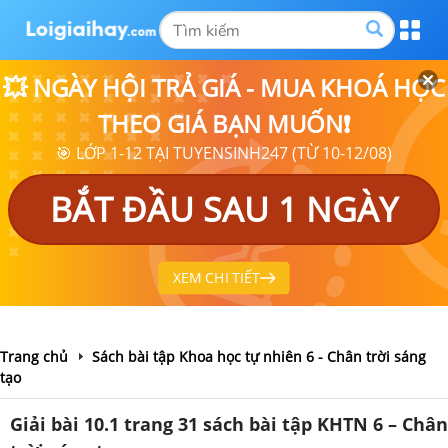
💥 NGÀY HỘI TRẢ GIÁ - MUA KHOÁ HỌC
THEO GIÁ BẠN MUỐN❗
🎯 LỚP 1-12 TẠI TUYENSINH247 (TỪ 10-12/08)
BẮT ĐẦU SAU 1 NGÀY
XEM CHI TIẾT
Trang chủ
Sách bài tập Khoa học tự nhiên 6 - Chân trời sáng
tạo
Giải bài 10.1 trang 31 sách bài tập KHTN 6 – Chân