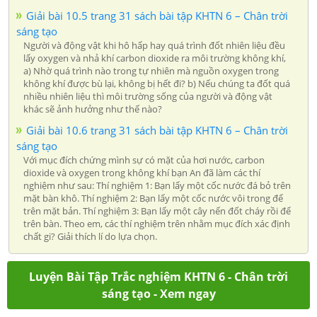
Giải bài 10.5 trang 31 sách bài tập KHTN 6 – Chân trời
sáng tạo
Người và động vật khi hô hấp hay quá trình đốt nhiên liệu đều
lấy oxygen và nhả khí carbon dioxide ra môi trường không khí,
a) Nhờ quá trình nào trong tự nhiên mà nguồn oxygen trong
không khí được bù lại, không bị hết đi? b) Nếu chúng ta đốt quá
nhiều nhiên liệu thì môi trường sống của người và động vật
khác sẽ ảnh hưởng như thế nào?
Giải bài 10.6 trang 31 sách bài tập KHTN 6 – Chân trời
sáng tạo
Với mục đích chứng mình sự có mặt của hơi nước, carbon
dioxide và oxygen trong không khí bạn An đã làm các thí
nghiệm như sau: Thí nghiệm 1: Bạn lấy một cốc nước đá bỏ trên
mặt bàn khô. Thí nghiệm 2: Bạn lấy một cốc nước vôi trong để
trên mặt bản. Thí nghiệm 3: Bạn lấy một cây nến đốt cháy rồi để
trên bàn. Theo em, các thí nghiệm trên nhằm mục đích xác định
chất gi? Giải thích lí do lựa chọn.
Luyện Bài Tập Trắc nghiệm KHTN 6 - Chân trời
sáng tạo - Xem ngay