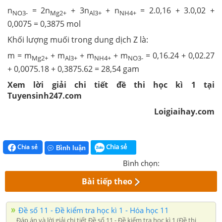
n
= 2n
+ 3n
+ n
= 2.0,16 + 3.0,02 +
NO3-
Mg2+
Al3+
NH4+
0,0075 = 0,3875 mol
Khối lượng muối trong dung dịch Z là:
m = m
+ m
+ m
+ m
= 0,16.24 + 0,02.27
Mg2+
Al3+
NH4+
NO3-
+ 0,0075.18 + 0,3875.62 = 28,54 gam
Xem lời giải chi tiết đề thi học kì 1 tại
Tuyensinh247.com
Loigiaihay.com
Chia sẻ
Chia sẻ
Bình luận
Bình chọn:
Bài tiếp theo
Đề số 11 - Đề kiểm tra học kì 1 - Hóa học 11
Đáp án và lời giải chi tiết Đề số 11 - Đề kiểm tra học kì 1 (Đề thi