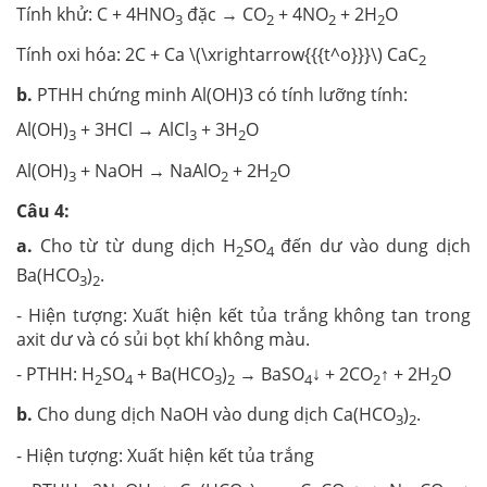
Tính khử: C + 4HNO
đặc → CO
+ 4NO
+ 2H
O
3
2
2
2
Tính oxi hóa: 2C + Ca \(\xrightarrow{{{t^o}}}\) CaC
2
b.
PTHH chứng minh Al(OH)3 có tính lưỡng tính:
Al(OH)
+ 3HCl → AlCl
+ 3H
O
3
3
2
Al(OH)
+ NaOH → NaAlO
+ 2H
O
3
2
2
Câu 4:
a.
Cho từ từ dung dịch H
SO
đến dư vào dung dịch
2
4
Ba(HCO
)
.
3
2
- Hiện tượng: Xuất hiện kết tủa trắng không tan trong
axit dư và có sủi bọt khí không màu.
- PTHH: H
SO
+ Ba(HCO
)
→ BaSO
↓ + 2CO
↑ + 2H
O
2
4
3
2
4
2
2
b.
Cho dung dịch NaOH vào dung dịch Ca(HCO
)
.
3
2
- Hiện tượng: Xuất hiện kết tủa trắng