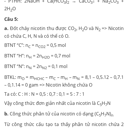
- PTHH: 2NaOH + Ca(HCO
)
→ CaCO
↓ + Na
CO
+
3
2
3
2
3
2H
O
2
Câu 5:
a.
Đốt cháy nicotin thu được CO
, H
O và N
=> Nicotin
2
2
2
có chứa C, H, N và có thể có O.
BTNT “C”: n
= n
= 0,5 mol
C
CO2
BTNT “H”: n
= 2n
= 0,7 mol
H
H2O
BTNT “N”: n
= 2n
= 0,1 mol
N
N2
BTKL: m
= m
– m
– m
– m
= 8,1 – 0,5.12 – 0,7.1
O
HCHC
C
H
N
– 0,1.14 = 0 gam => Nicotin không chứa O
Ta có: C : H : N = 0,5 : 0,7 : 0,1 = 5 : 7 : 1
Vậy công thức đơn giản nhất của nicotin là C
H
N
5
7
b.
Công thức phân tử của nicotin có dạng (C
H
N)
5
7
n
Từ công thức cấu tạo ta thấy phân tử nicotin chứa 2