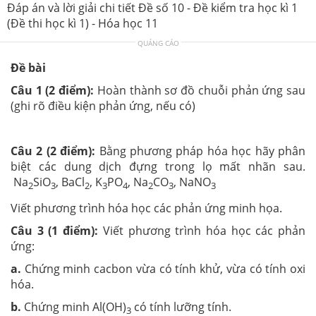
Đáp án và lời giải chi tiết Đề số 10 - Đề kiểm tra học kì 1
(Đề thi học kì 1) - Hóa học 11
QUẢNG CÁO
Đề bài
Câu 1 (2 điểm):
Hoàn thành sơ đồ chuỗi phản ứng sau
(ghi rõ điều kiện phản ứng, nếu có)
Câu 2 (2 điểm):
Bằng phương pháp hóa học hãy phân
biệt các dung dịch đựng trong lọ mất nhãn sau.
Na
SiO
, BaCl
, K
PO
, Na
CO
, NaNO
2
3
2
3
4
2
3
3
Viết phương trình hóa học các phản ứng minh họa.
Câu 3 (1 điểm):
Viết phương trình hóa học các phản
ứng:
a.
Chứng minh cacbon vừa có tính khử, vừa có tính oxi
hóa.
b.
Chứng minh Al(OH)
có tính lưỡng tính.
3