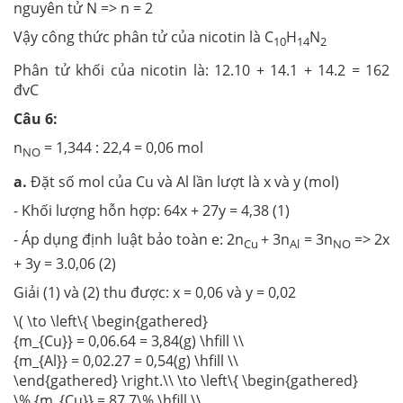
nguyên tử N => n = 2
Vậy công thức phân tử của nicotin là C
H
N
10
14
2
Phân tử khối của nicotin là: 12.10 + 14.1 + 14.2 = 162
đvC
Câu 6:
n
= 1,344 : 22,4 = 0,06 mol
NO
a.
Đặt số mol của Cu và Al lần lượt là x và y (mol)
- Khối lượng hỗn hợp: 64x + 27y = 4,38 (1)
- Áp dụng định luật bảo toàn e: 2n
+ 3n
= 3n
=> 2x
Cu
Al
NO
+ 3y = 3.0,06 (2)
Giải (1) và (2) thu được: x = 0,06 và y = 0,02
\( \to \left\{ \begin{gathered}
{m_{Cu}} = 0,06.64 = 3,84(g) \hfill \\
{m_{Al}} = 0,02.27 = 0,54(g) \hfill \\
\end{gathered} \right.\\ \to \left\{ \begin{gathered}
\% {m_{Cu}} = 87,7\% \hfill \\