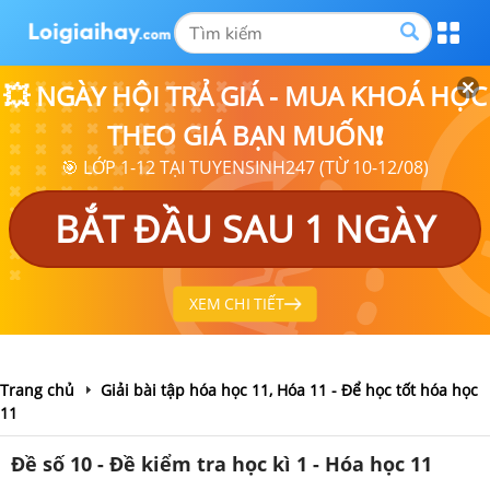
💥 NGÀY HỘI TRẢ GIÁ - MUA KHOÁ HỌC
THEO GIÁ BẠN MUỐN❗
🎯 LỚP 1-12 TẠI TUYENSINH247 (TỪ 10-12/08)
BẮT ĐẦU SAU 1 NGÀY
XEM CHI TIẾT
Trang chủ
Giải bài tập hóa học 11, Hóa 11 - Để học tốt hóa học
11
Đề số 10 - Đề kiểm tra học kì 1 - Hóa học 11