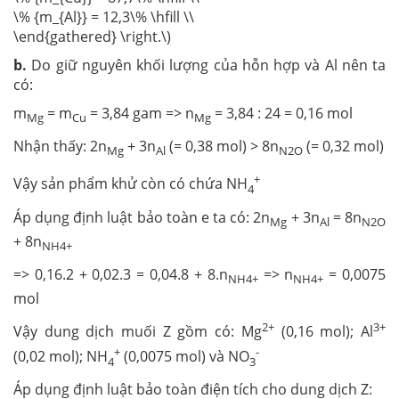
\% {m_{Al}} = 12,3\% \hfill \\
\end{gathered} \right.\)
b.
Do giữ nguyên khối lượng của hỗn hợp và Al nên ta
có:
m
= m
= 3,84 gam => n
= 3,84 : 24 = 0,16 mol
Mg
Cu
Mg
Nhận thấy: 2n
+ 3n
(= 0,38 mol) > 8n
(= 0,32 mol)
Mg
Al
N2O
+
Vậy sản phẩm khử còn có chứa NH
4
Áp dụng định luật bảo toàn e ta có: 2n
+ 3n
= 8n
Mg
Al
N2O
+ 8n
NH4+
=> 0,16.2 + 0,02.3 = 0,04.8 + 8.n
=> n
= 0,0075
NH4+
NH4+
mol
2+
3+
Vậy dung dịch muối Z gồm có: Mg
(0,16 mol); Al
+
-
(0,02 mol); NH
(0,0075 mol) và NO
4
3
Áp dụng định luật bảo toàn điện tích cho dung dịch Z: