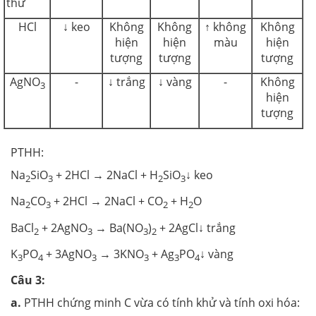
thử
HCl
↓ keo
Không
Không
↑ không
Không
hiện
hiện
màu
hiện
tượng
tượng
tượng
AgNO
-
↓ trắng
↓ vàng
-
Không
3
hiện
tượng
PTHH:
Na
SiO
+ 2HCl → 2NaCl + H
SiO
↓ keo
2
3
2
3
Na
CO
+ 2HCl → 2NaCl + CO
+ H
O
2
3
2
2
BaCl
­ + 2AgNO
→ Ba(NO
)
+ 2AgCl↓ trắng
2
3
3
2
K
PO
+ 3AgNO
→ 3KNO
+ Ag
PO
↓ vàng
3
4
3
3
3
4
Câu 3:
a.
PTHH chứng minh C vừa có tính khử và tính oxi hóa: