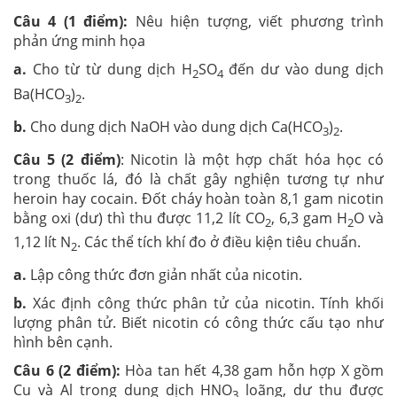
Câu 4 (1 điểm):
Nêu hiện tượng, viết phương trình
phản ứng minh họa
a.
Cho từ từ dung dịch H
SO
đến dư vào dung dịch
2
4
Ba(HCO
)
.
3
2
b.
Cho dung dịch NaOH vào dung dịch Ca(HCO
)
.
3
2
Câu 5 (2 điểm)
: Nicotin là một hợp chất hóa học có
trong thuốc lá, đó là chất gây nghiện tương tự như
heroin hay cocain. Đốt cháy hoàn toàn 8,1 gam nicotin
bằng oxi (dư) thì thu được 11,2 lít CO
, 6,3 gam H
O và
2
2
1,12 lít N
. Các thể tích khí đo ở điều kiện tiêu chuẩn.
2
a.
Lập công thức đơn giản nhất của nicotin.
b.
Xác định công thức phân tử của nicotin. Tính khối
lượng phân tử. Biết nicotin có công thức cấu tạo như
hình bên cạnh.
Câu 6 (2 điểm):
Hòa tan hết 4,38 gam hỗn hợp X gồm
Cu và Al trong dung dịch HNO
loãng, dư thu được
3