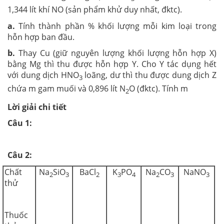
1,344 lít khí NO (sản phẩm khử duy nhất, đktc).
a.
Tính thành phần % khối lượng mỗi kim loại trong
hỗn hợp ban đầu.
b.
Thay Cu (giữ nguyên lượng khối lượng hỗn hợp X)
bằng Mg thì thu được hỗn hợp Y. Cho Y tác dụng hết
với dung dịch HNO
loãng, dư thì thu được dung dịch Z
3
chứa m gam muối và 0,896 lít N
O (đktc). Tính m
2
Lời giải chi tiết
Câu 1:
Câu 2:
Chất
Na
SiO
BaCl
K
PO
Na
CO
NaNO
2
3
2
3
4
2
3
3
thử
Thuốc