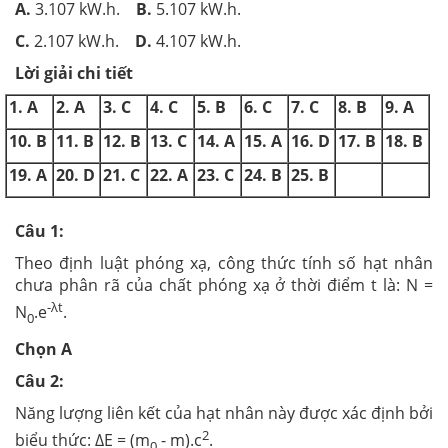
A.
3.107 kW.h.
B.
5.107 kW.h.
C.
2.107 kW.h.
D.
4.107 kW.h.
Lời giải chi tiết
1. A
2. A
3. C
4. C
5. B
6. C
7. C
8. B
9. A
10. B
11. B
12. B
13. C
14. A
15. A
16. D
17. B
18. B
19. A
20. D
21. C
22. A
23. C
24. B
25. B
Câu 1:
Theo định luật phóng xạ, công thức tính số hạt nhân
chưa phân rã của chất phóng xạ ở thời điểm t là: N =
-λt
N
.e
.
0
Chọn A
Câu 2:
Năng lượng liên kết của hạt nhân này được xác định bởi
2
biểu thức: ΔE = (m
- m).c
.
0