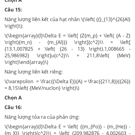
Chọn A
Câu 15:
Năng lượng liên kết của hạt nhân \(\left( {{}_{13}^{26}Al}
\right)\):
\(\begin{array}{l}\Delta E = \left[ {Z{m_p} + \left( {A - Z}
\right){m_n} - {m_{Al}}} \right]{c^2}\\ = \left[
{13.1,007825 + \left( {26 - 13} \right).1,008665 -
25,986982} \right]u{c^2}\\ = 211,8\left( {MeV}
\right)\end{array}\)
Năng lượng liên kết riêng:
\(\varepsilon = \frac{{\Delta E}}{A} = \frac{{211,8}}{{26}}
= 8,15\left( {MeV/nuclon} \right)\)
Chọn A
Câu 16:
Năng lượng tỏa ra của phản ứng:
\(\begin{array}{l}\Delta E = \left( {{m_{Po}} - {m_{He}} -
{m_X}} \right){c^2}\\ = \left( {209,982876 - 4,002603 -