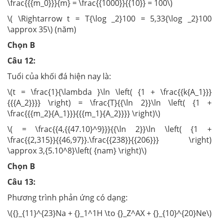
\frac{{{m_0}}}{m} = \frac{{1000}}{{10}} = 100\)
\( \Rightarrow t = T{\log _2}100 = 5,33{\log _2}100
\approx 35\) (năm)
Chọn B
Câu 12:
Tuổi của khối đá hiện nay là:
\(t = \frac{1}{\lambda }\ln \left( {1 + \frac{{k{A_1}}}
{{{A_2}}}} \right) = \frac{T}{{\ln 2}}\ln \left( {1 +
\frac{{{m_2}{A_1}}}{{{m_1}{A_2}}}} \right)\)
\( = \frac{{4,{{47.10}^9}}}{{\ln 2}}\ln \left( {1 +
\frac{{2,315}}{{46,97}}.\frac{{238}}{{206}}} \right)
\approx 3,{5.10^8}\left( {nam} \right)\)
Chọn B
Câu 13:
Phương trình phản ứng có dạng:
\({}_{11}^{23}Na + {}_1^1H \to {}_Z^AX + {}_{10}^{20}Ne\)