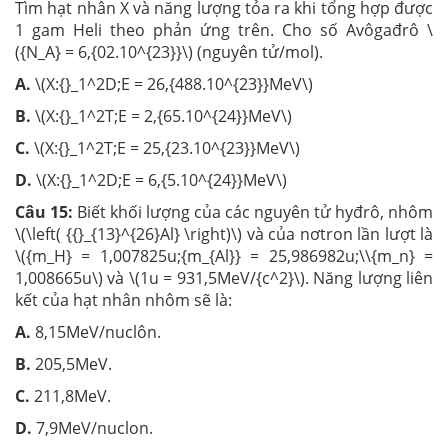
Tìm hạt nhân X và năng lượng tỏa ra khi tổng hợp được
1 gam Heli theo phản ứng trên. Cho số Avôgađrô \
({N_A} = 6,{02.10^{23}}\) (nguyên tử/mol).
A.
\(X:{}_1^2D;E = 26,{488.10^{23}}MeV\)
B.
\(X:{}_1^2T;E = 2,{65.10^{24}}MeV\)
C.
\(X:{}_1^2T;E = 25,{23.10^{23}}MeV\)
D.
\(X:{}_1^2D;E = 6,{5.10^{24}}MeV\)
Câu 15:
Biết khối lượng của các nguyên tử hyđrô, nhôm
\(\left( {{}_{13}^{26}Al} \right)\) và của nơtron lần lượt là
\({m_H} = 1,007825u;{m_{Al}} = 25,986982u;\\{m_n} =
1,008665u\) và \(1u = 931,5MeV/{c^2}\). Năng lượng liên
kết của hạt nhân nhôm sẽ là:
A.
8,15MeV/nuclôn.
B.
205,5MeV.
C.
211,8MeV.
D.
7,9MeV/nuclon.