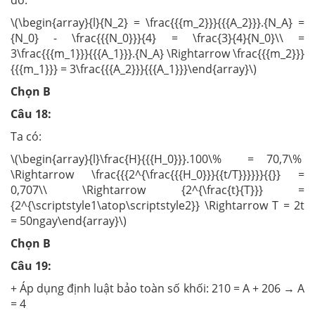
đó:
\(\begin{array}{l}{N_2} = \frac{{{m_2}}}{{{A_2}}}.{N_A} =
{N_0} - \frac{{{N_0}}}{4} = \frac{3}{4}{N_0}\\ =
3\frac{{{m_1}}}{{{A_1}}}.{N_A} \Rightarrow \frac{{{m_2}}}
{{{m_1}}} = 3\frac{{{A_2}}}{{{A_1}}}\end{array}\)
Chọn B
Câu 18:
Ta có:
\(\begin{array}{l}\frac{H}{{{H_0}}}.100\% = 70,7\%
\Rightarrow \frac{{{2^{\frac{{{H_0}}}{{t/T}}}}}}{{}} =
0,707\\ \Rightarrow {2^{\frac{t}{T}}} =
{2^{\scriptstyle1\atop\scriptstyle2}} \Rightarrow T = 2t
= 50ngay\end{array}\)
Chọn B
Câu 19:
+ Áp dụng định luật bảo toàn số khối: 210 = A + 206 → A
= 4