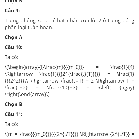
Chọn B
Câu 9:
Trong phóng xạ α thì hạt nhân con lùi 2 ô trong bảng
phân loại tuần hoàn.
Chọn A
Câu 10:
Ta có:
\(\begin{array}{l}\frac{m}{{{m_0}}} = \frac{1}{4}
\Rightarrow \frac{1}{{{2^{\frac{t}{T}}}}} = \frac{1}
{{{2^2}}}\\ \Rightarrow \frac{t}{T} = 2 \Rightarrow T =
\frac{t}{2} = \frac{{10}}{2} = 5\left( {ngay}
\right)\end{array}\)
Chọn B
Câu 11:
Ta có:
\(m = \frac{{{m_0}}}{{{2^{t/T}}}} \Rightarrow {2^{t/T}} =