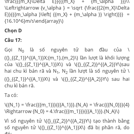
\frac{{{m_X}\Delta E}}{{{m_X} + {m_\alpha }}}\\
\Leftrightarrow {v_\alpha } = \sqrt {\frac{{2{m_X}\Delta
E}}{{{m_\alpha }\left( {{m_X} + {m_\alpha }} \right)}}} =
{16.10^6}m/s\end{array}\)
Chọn D
Câu 17:
Gọi N
là số nguyên tử ban đầu của \
0
({}_{{Z_1}}^{{A_1}}X;{m_1},{m_2}\) lần lượt là khối lượng
của \({}_{{Z_1}}^{{A_1}}X\) và \({}_{{Z_2}}^{{A_2}}Y\)sau
hai chu kì bán rã và N
, N
lần lượt là số nguyên tử \
1
2
({}_{{Z_1}}^{{A_1}}X\) và \({}_{{Z_2}}^{{A_2}}Y\) sau hai
chu kì bán rã.
Ta có:
\({N_1} = \frac{{{m_1}}}{{{A_1}}}.{N_A} = \frac{{{N_0}}}{4}
\Rightarrow {N_0} = 4.\frac{{{m_1}}}{{{A_1}}}.{N_A}\)
Vì số nguyên tử \({}_{{Z_2}}^{{A_2}}Y\) tạo thành bằng
số nguyên tử \({}_{{Z_1}}^{{A_1}}X\) đã bị phân rã, do