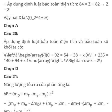
+ Áp dụng định luật bảo toàn điện tích: 84 = Z + 82 → Z
= 2
Vậy hạt X là \({}_2^4He\)
Chọn A
Câu 20:
Áp dụng định luật bảo toàn điện tích và bảo toàn số
khối ta có:
\(\left\{ \begin{array}{l}0 + 92 = 54 + 38 + k.0\\1 + 235 =
140 + 94 + k.1\end{array} \right. \\\Rightarrow k = 2\)
Chọn D
Câu 21:
Năng lượng tỏa ra của phản ứng là:
2
ΔE = (m
+ m
- m
- m
) c
D
T
e
n
= [(m
+ m
- Δm
) + (m
+ 2m
- Δm
) -(2m
+ 2m
-
p
n
D
p
n
T
p
n
2
Δm
) - m
] c