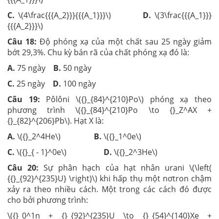
C.
\(4\frac{{{A_2}}}{{{A_1}}}\)
D.
\(3\frac{{{A_1}}}
{{{A_2}}}\)
Câu 18:
Độ phóng xạ của một chất sau 25 ngày giảm
bớt 29,3%. Chu kỳ bán rã của chất phóng xạ đó là:
A.
75 ngày
B.
50 ngày
C.
25 ngày
D.
100 ngày
Câu 19:
Pôlôni \({}_{84}^{210}Po\) phóng xạ theo
phương trình \({}_{84}^{210}Po \to {}_Z^AX +
{}_{82}^{206}Pb\). Hạt X là:
A.
\({}_2^4He\)
B.
\({}_1^0e\)
C.
\({}_{ - 1}^0e\)
D.
\({}_2^3He\)
Câu 20:
Sự phân hạch của hạt nhân urani \(\left(
{{}_{92}^{235}U} \right)\) khi hấp thụ một nơtron chậm
xảy ra theo nhiều cách. Một trong các cách đó được
cho bởi phương trình:
\({}_0^1n + {}_{92}^{235}U \to {}_{54}^{140}Xe +