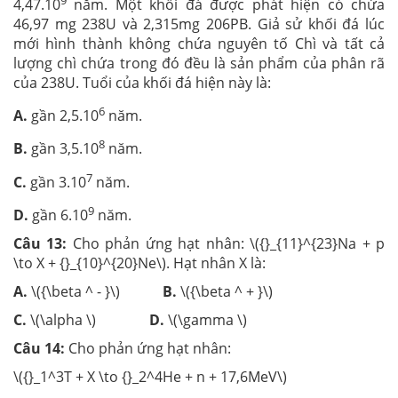
4,47.10
năm. Một khối đá được phát hiện có chứa
46,97 mg 238U và 2,315mg 206PB. Giả sử khối đá lúc
mới hình thành không chứa nguyên tố Chì và tất cả
lượng chì chứa trong đó đều là sản phẩm của phân rã
của 238U. Tuổi của khối đá hiện này là:
6
A.
gần 2,5.10
năm.
8
B.
gần 3,5.10
năm.
7
C.
gần 3.10
năm.
9
D.
gần 6.10
năm.
Câu 13:
Cho phản ứng hạt nhân: \({}_{11}^{23}Na + p
\to X + {}_{10}^{20}Ne\). Hạt nhân X là:
A.
\({\beta ^ - }\)
B.
\({\beta ^ + }\)
C.
\(\alpha \)
D.
\(\gamma \)
Câu 14:
Cho phản ứng hạt nhân:
\({}_1^3T + X \to {}_2^4He + n + 17,6MeV\)