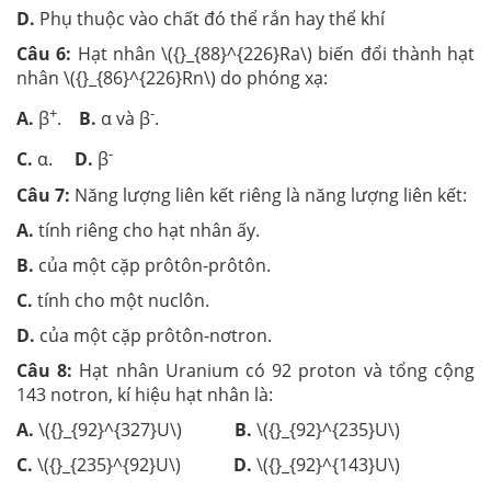
D.
Phụ thuộc vào chất đó thể rắn hay thể khí
Câu 6:
Hạt nhân \({}_{88}^{226}Ra\) biến đổi thành hạt
nhân \({}_{86}^{226}Rn\) do phóng xạ:
+
-
A.
β
.
B.
α và β
.
-
C.
α.
D.
β
Câu 7:
Năng lượng liên kết riêng là năng lượng liên kết:
A.
tính riêng cho hạt nhân ấy.
B.
của một cặp prôtôn-prôtôn.
C.
tính cho một nuclôn.
D.
của một cặp prôtôn-nơtron.
Câu 8:
Hạt nhân Uranium có 92 proton và tổng cộng
143 notron, kí hiệu hạt nhân là:
A.
\({}_{92}^{327}U\)
B.
\({}_{92}^{235}U\)
C.
\({}_{235}^{92}U\)
D.
\({}_{92}^{143}U\)