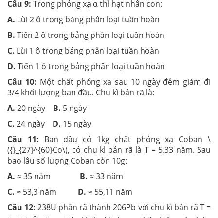
Câu 9:
Trong phóng xạ α thì hạt nhân con:
A.
Lùi 2 ô trong bảng phân loại tuần hoàn
B.
Tiến 2 ô trong bảng phân loại tuần hoàn
C.
Lùi 1 ô trong bảng phân loại tuần hoàn
D.
Tiến 1 ô trong bảng phân loại tuần hoàn
Câu 10:
Một chất phóng xạ sau 10 ngày đêm giảm đi
3/4 khối lượng ban đầu. Chu kì bán rã là:
A.
20 ngày
B.
5 ngày
C.
24 ngày
D.
15 ngày
Câu 11:
Ban đầu có 1kg chất phóng xạ Coban \
({}_{27}^{60}Co\), có chu kì bán rã là T = 5,33 năm. Sau
bao lâu số lượng Coban còn 10g:
A.
≈ 35 năm
B.
≈ 33 năm
C.
≈ 53,3 năm
D.
≈ 55,11 năm
Câu 12:
238U phân rã thành 206Pb với chu kì bán rã T =
9