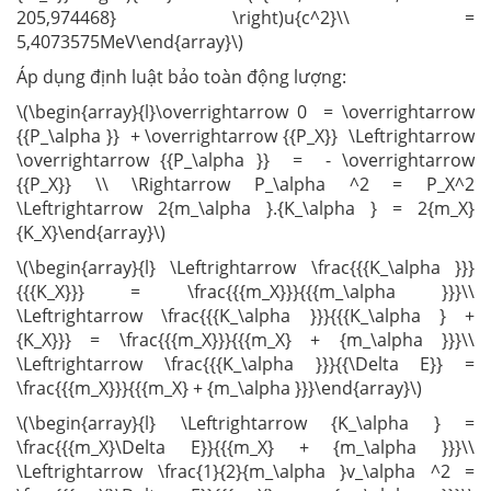
205,974468} \right)u{c^2}\\ =
5,4073575MeV\end{array}\)
Áp dụng định luật bảo toàn động lượng:
\(\begin{array}{l}\overrightarrow 0 = \overrightarrow
{{P_\alpha }} + \overrightarrow {{P_X}} \Leftrightarrow
\overrightarrow {{P_\alpha }} = - \overrightarrow
{{P_X}} \\ \Rightarrow P_\alpha ^2 = P_X^2
\Leftrightarrow 2{m_\alpha }.{K_\alpha } = 2{m_X}
{K_X}\end{array}\)
\(\begin{array}{l} \Leftrightarrow \frac{{{K_\alpha }}}
{{{K_X}}} = \frac{{{m_X}}}{{{m_\alpha }}}\\
\Leftrightarrow \frac{{{K_\alpha }}}{{{K_\alpha } +
{K_X}}} = \frac{{{m_X}}}{{{m_X} + {m_\alpha }}}\\
\Leftrightarrow \frac{{{K_\alpha }}}{{\Delta E}} =
\frac{{{m_X}}}{{{m_X} + {m_\alpha }}}\end{array}\)
\(\begin{array}{l} \Leftrightarrow {K_\alpha } =
\frac{{{m_X}\Delta E}}{{{m_X} + {m_\alpha }}}\\
\Leftrightarrow \frac{1}{2}{m_\alpha }v_\alpha ^2 =