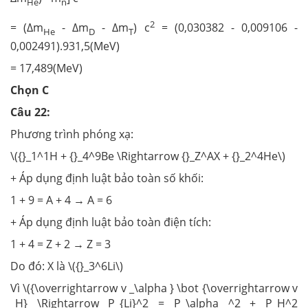
He
n
2
= (Δm
- Δm
- Δm
) c
= (0,030382 - 0,009106 -
He
D
T
0,002491).931,5(MeV)
= 17,489(MeV)
Chọn C
Câu 22:
Phương trình phóng xạ:
\({}_1^1H + {}_4^9Be \Rightarrow {}_Z^AX + {}_2^4He\)
+ Áp dụng định luật bảo toàn số khối:
1 + 9 = A + 4 → A = 6
+ Áp dụng định luật bảo toàn điện tích:
1 + 4 = Z + 2 → Z = 3
Do đó: X là \({}_3^6Li\)
Vì \({\overrightarrow v _\alpha } \bot {\overrightarrow v
_H} \Rightarrow P_{Li}^2 = P_\alpha ^2 + P_H^2