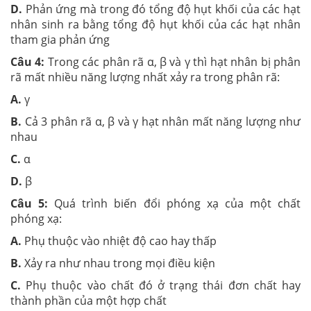
D.
Phản ứng mà trong đó tổng độ hụt khối của các hạt
nhân sinh ra bằng tổng độ hụt khối của các hạt nhân
tham gia phản ứng
Câu 4:
Trong các phân rã α, β và γ thì hạt nhân bị phân
rã mất nhiều năng lượng nhất xảy ra trong phân rã:
A.
γ
B.
Cả 3 phân rã α, β và γ hạt nhân mất năng lượng như
nhau
C.
α
D.
β
Câu 5:
Quá trình biến đổi phóng xạ của một chất
phóng xạ:
A.
Phụ thuộc vào nhiệt độ cao hay thấp
B.
Xảy ra như nhau trong mọi điều kiện
C.
Phụ thuộc vào chất đó ở trạng thái đơn chất hay
thành phần của một hợp chất