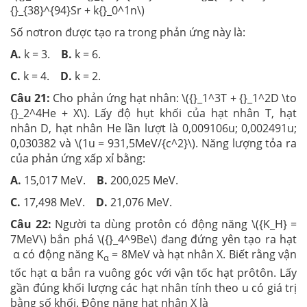
{}_{38}^{94}Sr + k{}_0^1n\)
Số nơtron được tạo ra trong phản ứng này là:
A.
k = 3.
B.
k = 6.
C.
k = 4.
D.
k = 2.
Câu 21:
Cho phản ứng hạt nhân: \({}_1^3T + {}_1^2D \to
{}_2^4He + X\). Lấy độ hụt khối của hạt nhân T, hạt
nhân D, hạt nhân He lần lượt là 0,009106u; 0,002491u;
0,030382 và \(1u = 931,5MeV/{c^2}\). Năng lượng tỏa ra
của phản ứng xấp xỉ bằng:
A.
15,017 MeV.
B.
200,025 MeV.
C.
17,498 MeV.
D.
21,076 MeV.
Câu 22:
Người ta dùng protôn có động năng \({K_H} =
7MeV\) bắn phá \({}_4^9Be\) đang đứng yên tạo ra hạt
α có động năng K
= 8MeV và hạt nhân X. Biết rằng vận
α
tốc hạt α bắn ra vuông góc với vận tốc hạt prôtôn. Lấy
gần đúng khối lượng các hạt nhân tính theo u có giá trị
bằng số khối. Động năng hạt nhân X là