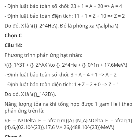
- Định luật bảo toàn số khối: 23 + 1 = A + 20 => A = 4
- Định luật bảo toàn điện tích: 11 + 1 = Z + 10 => Z = 2
Do đó, X là \({}_2^4He\). Đó là phóng xạ \(\alpha \).
Chọn C
Câu 14:
Phương trình phản ứng hạt nhân:
\({}_1^3T + {}_Z^AX \to {}_2^4He + {}_0^1n + 17,6MeV\)
- Định luật bảo toàn số khối: 3 + A = 4 + 1 => A = 2
- Định luật bảo toàn điện tích: 1 + Z = 2 + 0 => Z = 1
Do đó, X là \({}_1^2D\).
Năng lượng tỏa ra khi tổng hợp được 1 gam Heli theo
phản ứng trên là:
\(E = N\Delta E = \frac{m}{A}.{N_A}.\Delta E = \frac{1}
{4}.6,{02.10^{23}}.17,6 \\= 26,{488.10^{23}}MeV\)