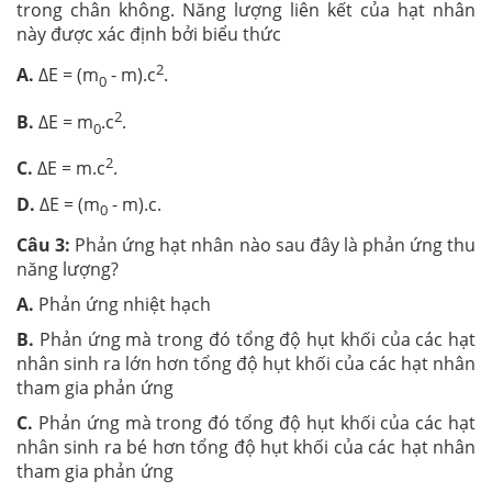
trong chân không. Năng lượng liên kết của hạt nhân
này được xác định bởi biểu thức
2
A.
ΔE = (m
- m).c
.
0
2
B.
ΔE = m
.c
.
0
2
C.
ΔE = m.c
.
D.
ΔE = (m
- m).c.
0
Câu 3:
Phản ứng hạt nhân nào sau đây là phản ứng thu
năng lượng?
A.
Phản ứng nhiệt hạch
B.
Phản ứng mà trong đó tổng độ hụt khối của các hạt
nhân sinh ra lớn hơn tổng độ hụt khối của các hạt nhân
tham gia phản ứng
C.
Phản ứng mà trong đó tổng độ hụt khối của các hạt
nhân sinh ra bé hơn tổng độ hụt khối của các hạt nhân
tham gia phản ứng