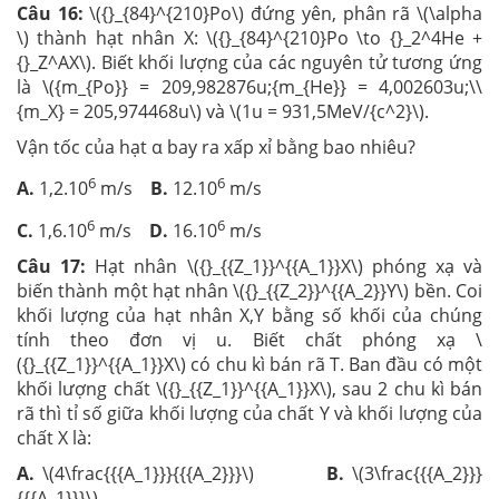
Câu 16:
\({}_{84}^{210}Po\) đứng yên, phân rã \(\alpha
\) thành hạt nhân X: \({}_{84}^{210}Po \to {}_2^4He +
{}_Z^AX\). Biết khối lượng của các nguyên tử tương ứng
là \({m_{Po}} = 209,982876u;{m_{He}} = 4,002603u;\\
{m_X} = 205,974468u\) và \(1u = 931,5MeV/{c^2}\).
Vận tốc của hạt α bay ra xấp xỉ bằng bao nhiêu?
6
6
A.
1,2.10
m/s
B.
12.10
m/s
6
6
C.
1,6.10
m/s
D.
16.10
m/s
Câu 17:
Hạt nhân \({}_{{Z_1}}^{{A_1}}X\) phóng xạ và
biến thành một hạt nhân \({}_{{Z_2}}^{{A_2}}Y\) bền. Coi
khối lượng của hạt nhân X,Y bằng số khối của chúng
tính theo đơn vị u. Biết chất phóng xạ \
({}_{{Z_1}}^{{A_1}}X\) có chu kì bán rã T. Ban đầu có một
khối lượng chất \({}_{{Z_1}}^{{A_1}}X\), sau 2 chu kì bán
rã thì tỉ số giữa khối lượng của chất Y và khối lượng của
chất X là:
A.
\(4\frac{{{A_1}}}{{{A_2}}}\)
B.
\(3\frac{{{A_2}}}
{{{A_1}}}\)