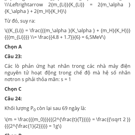
\\\Leftrightarrow 2{m_{Li}}{K_{Li}} = 2{m_\alpha }
{K_\alpha } + 2{m_H}{K_H}\)
Từ đó, suy ra:
\({K_{Li}} = \frac{{{m_\alpha }{K_\alpha } + {m_H}{K_H}}}
{{{m_{Li}}}} \\= \frac{{4.8 + 1.7}}{6} = 6,5MeV\)
Chọn A
Câu 23:
Các lò phản ứng hạt nhân trong các nhà máy điện
nguyên tử hoạt động trong chế độ mà hệ số nhân
nơtron s phải thỏa mãn: s = 1
Chọn C
Câu 24:
Khối lượng P
còn lại sau 69 ngày là:
0
\(m = \frac{{{m_0}}}{{{2^{\frac{t}{T}}}}} = \frac{{\sqrt 2 }}
{{{2^{\frac{1}{2}}}}} = 1g\)