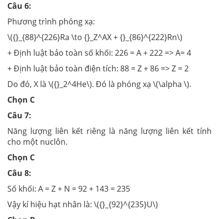
Câu 6:
Phương trình phóng xạ:
\({}_{88}^{226}Ra \to {}_Z^AX + {}_{86}^{222}Rn\)
+ Định luật bảo toàn số khối: 226 = A + 222 => A= 4
+ Định luật bảo toàn điện tích: 88 = Z + 86 => Z = 2
Do đó, X là \({}_2^4He\). Đó là phóng xạ \(\alpha \).
Chọn C
Câu 7:
Năng lượng liên kết riêng là năng lượng liên kết tính
cho một nuclôn.
Chọn C
Câu 8:
Số khối: A = Z + N = 92 + 143 = 235
Vậy kí hiệu hạt nhân là: \({}_{92}^{235}U\)