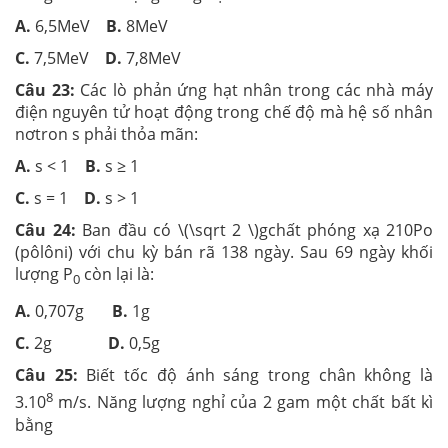
A.
6,5MeV
B.
8MeV
C.
7,5MeV
D.
7,8MeV
Câu 23:
Các lò phản ứng hạt nhân trong các nhà máy
điện nguyên tử hoạt động trong chế độ mà hệ số nhân
nơtron s phải thỏa mãn:
A.
s < 1
B.
s ≥ 1
C.
s = 1
D.
s > 1
Câu 24:
Ban đầu có \(\sqrt 2 \)gchất phóng xạ 210Po
(pôlôni) với chu kỳ bán rã 138 ngày. Sau 69 ngày khối
lượng P
còn lại là:
0
A.
0,707g
B.
1g
C.
2g
D.
0,5g
Câu 25:
Biết tốc độ ánh sáng trong chân không là
8
3.10
m/s. Năng lượng nghỉ của 2 gam một chất bất kì
bằng