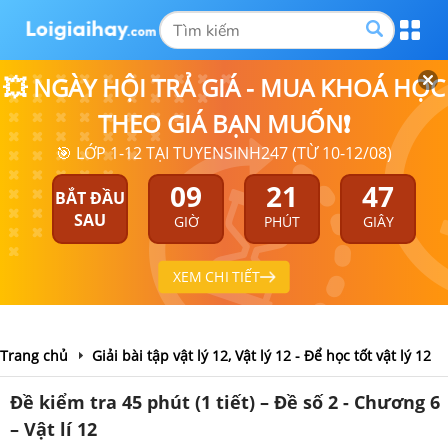
💥 NGÀY HỘI TRẢ GIÁ - MUA KHOÁ HỌC
THEO GIÁ BẠN MUỐN❗
🎯 LỚP 1-12 TẠI TUYENSINH247 (TỪ 10-12/08)
09
21
46
BẮT ĐẦU
SAU
GIỜ
PHÚT
GIÂY
XEM CHI TIẾT
Trang chủ
Giải bài tập vật lý 12, Vật lý 12 - Để học tốt vật lý 12
Đề kiểm tra 45 phút (1 tiết) – Đề số 2 - Chương 6
– Vật lí 12