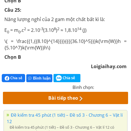
Chọn B
Câu 25:
Năng lượng nghỉ của 2 gam một chất bất kì là:
2
-3
8
2
14
E
= m
.c
= 2.10
(3.10
)
≈ 1,8.10
(J)
0
0
\( = \frac{{1,{{8.10}^{14}}}}{{{{36.10}^5}}}k{\rm{W}}h =
{5.10^7}k{\rm{W}}h\)
Chọn B
Loigiaihay.com
Chia sẻ
Chia sẻ
Bình luận
Bình chọn:
Bài tiếp theo
Đề kiểm tra 45 phút (1 tiết) – Đề số 3 - Chương 6 – Vật lí
12
Đề kiểm tra 45 phút (1 tiết) – Đề số 3 - Chương 6 – Vật lí 12 có