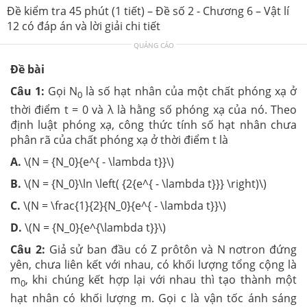
Đề kiểm tra 45 phút (1 tiết) – Đề số 2 - Chương 6 – Vật lí
12 có đáp án và lời giải chi tiết
QUẢNG CÁO
Đề bài
Câu 1:
Gọi N
là số hạt nhân của một chất phóng xạ ở
0
thời điểm t = 0 và λ là hằng số phóng xạ của nó. Theo
định luật phóng xạ, công thức tính số hạt nhân chưa
phân rã của chất phóng xạ ở thời điểm t là
A.
\(N = {N_0}{e^{ - \lambda t}}\)
B.
\(N = {N_0}\ln \left( {2{e^{ - \lambda t}}} \right)\)
C.
\(N = \frac{1}{2}{N_0}{e^{ - \lambda t}}\)
D.
\(N = {N_0}{e^{\lambda t}}\)
Câu 2:
Giả sử ban đầu có Z prôtôn và N nơtron đứng
yên, chưa liên kết với nhau, có khối lượng tổng cộng là
m
, khi chúng kết hợp lại với nhau thì tạo thành một
0
hạt nhân có khối lượng m. Gọi c là vận tốc ánh sáng