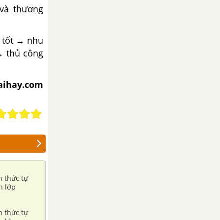
và thương
g tốt → nhu
 → thủ công
iaihay.com
h thức tự
n lớp
h thức tự