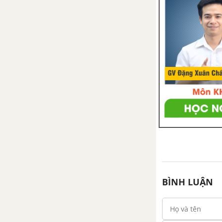
ĐỀ KIỂM TRA 45 PHÚT HỌC KÌ 1
ĐỀ KIỂM TRA 45 PHÚT PHẦN 2
ĐỀ THI HỌC KÌ 2 - LỊCH SỬ 7
CÂU HỎI TỰ LUYỆN SỬ 7
BÌNH LUẬN