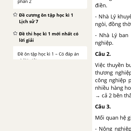
phần 2
điền.
Đề cương ôn tập học kì 1
- Nhà Lý khuy
Lịch sử 7
ngòi, đồng thờ
Đề thi học kì 1 mới nhất có
- Nhà Lý ban 
lời giải
nghiệp.
Câu 2.
Đề ôn tập học kì 1 – Có đáp án
và lời giải
Việc thuyền b
thương nghiệp
Đề thi học kì 1 của các trường
công nghiệp p
có lời giải – Mới nhất
nhiều hàng hoá
→ cả 2 bên thấ
CHƯƠNG IV. ĐẠI VIỆT THỜI
LÊ SƠ (THẾ KỈ XV - ĐẦU THẾ KỈ
Câu 3.
XVI)
Mối quan hệ g
Bài 18. Cuộc kháng chiến của
- Nông nghiệp
nhà Hồ và phong trào khởi