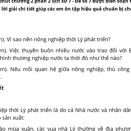
phút chương 2 phần 2 lịch sử 7 - Đề số 7 được biên soạn
 lời giải chi tiết giúp các em ôn tập hiệu quả chuẩn bị c
m). Vì sao nền nông nghiệp thời Lý phát triển?
m). Việc thuyền buôn nhiều nước vào trao đổi với Đ
 hình thương nghiệp nước ta thời đó như thế nào?
ểm). Nêu mối quan hệ giữa nông nghiệp, thủ công
.
ết
ệp thời Lý phát triển là do cả Nhà nước và nhân dâ
 sàn xuất:
ào mùa xuân, các vua nhà Lý thường về địa phươn