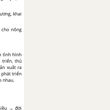
ương, khai
o cho nông
h tình hình
triển, thủ
ản xuất ra
 phát triển
o nhau.
hiều → đời