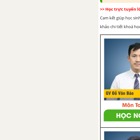
>> Học trực tuyến 
CHƯƠNG VI. VIỆT NAM NỬA
Cam kết giúp học sin
ĐẦU THẾ KỈ XIX
khảo chi tiết khoá học
Bài 27. Chế độ phong kiến nhà
Nguyễn
Bài 28. Sự phát triển của văn
hoá dân tộc cuối thế kỉ XVIII -
nửa đầu thế kỉ XIX
Bài 29. Ôn tập chương V và
chương VI - Lịch sử 7
Bài 30. Tổng kết Lịch sử 7
Đề kiểm tra 15 phút chương 6
phần 2