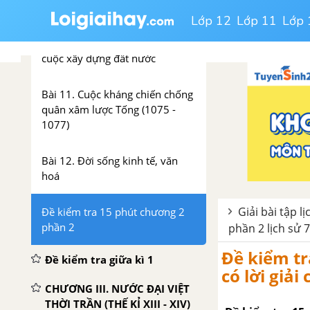
THỜI LÝ (THẾ KỈ XI - XII)
Lớp 12
Lớp 11
Lớp 
Bài 10. Nhà Lý đẩy mạnh công
cuộc xây dựng đất nước
Bài 11. Cuộc kháng chiến chống
quân xâm lược Tống (1075 -
1077)
Bài 12. Đời sống kinh tế, văn
hoá
Giải bài tập lị
Đề kiểm tra 15 phút chương 2
phần 2
phần 2 lịch sử 7 
Đề kiểm tr
Đề kiểm tra giữa kì 1
có lời giải 
CHƯƠNG III. NƯỚC ĐẠI VIỆT
THỜI TRẦN (THẾ KỈ XIII - XIV)