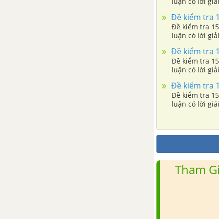
Bài 22. Sự suy yếu của nhà
luận có lời gi
nước phong kiến tập quyền (thế
Đề kiểm tra 15
kỉ XVI - XVIII)
Đề kiểm tra 15
luận có lời gi
Bài 23. Kinh tế, văn hoá thế kỉ
Đề kiểm tra 15
XVI - XVIII
Đề kiểm tra 15
luận có lời gi
Đề kiểm tra giữa kì 2
Đề kiểm tra 15
Đề kiểm tra 15
luận có lời gi
Bài 24. Khởi nghĩa nông dân
Đàng ngoài thế kỉ XVIII
Bài 25. Phong trào Tây Sơn
Tham Gi
Bài 26. Quang Trung xây dựng
đất nước
Đề kiểm tra 15 phút chương 5
phần 2