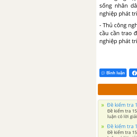
nghĩa chống quân Minh (đầu thế
sống nhân dâ
kỉ XV)
nghiệp phát tr
- Thủ công ngh
Bài 19. Cuộc khởi nghĩa Lam
cầu cần trao đ
Sơn (1418 - 1427)
nghiệp phát tr
Bài 20. Nước Đại Việt thời Lê Sơ
(1428 - 1527)
Bài 21. Ôn tập chương IV - Lịch
Bình luận
sử 7
Đề kiểm tra 15 phút chương 4
phần 2
Đề kiểm tra 15
Đề kiểm tra 15
CHƯƠNG V. ĐẠI VIỆT Ở THẾ
luận có lời gi
KỈ XVI - XVIII
Đề kiểm tra 15
Đề kiểm tra 15