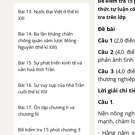
Đề kiểm tra 15 
thức tự luận có
Bài 13. Nước Đại Việt ở thế kỉ
tra trên lớp
XIII
Đề bài
Bài 14. Ba lần kháng chiến
Câu 1
(2,0 điể
chống quân xâm lược Mông -
Nguyên (thế kỉ XIII)
Câu 2
(4,0 điể
phản ánh tình
Bài 15. Sự phát triển kinh tế và
văn hoá thời Trần
Câu 3
(4,0 đi
thương nghiệp
Bài 16. Sự suy sụp của nhà Trần
Lời giải chi ti
cuối thế kỉ XIV
Câu 1
.
Bài 17. Ôn tập chương II và
Nền nông nghi
chương III
mạnh, chăm lo
Đề kiểm tra 15 phút chương 3
- Hằng năm v