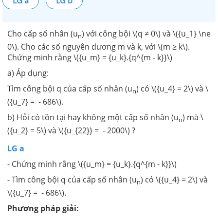
LG a
LG b
Cho cấp số nhân (u
) với công bội \(q ≠ 0\) và \({u_1} \ne
n
0\). Cho các số nguyên dương m và k, với \(m ≥ k\).
Chứng minh rằng \({u_m} = {u_k}.{q^{m - k}}\)
a) Áp dụng:
Tìm công bội q của cấp số nhân (u
) có \({u_4} = 2\) và \
n
({u_7} = - 686\).
b) Hỏi có tồn tại hay không một cấp số nhân (u
) mà \
n
({u_2} = 5\) và \({u_{22}} = - 2000\) ?
LG a
- Chứng minh rằng \({u_m} = {u_k}.{q^{m - k}}\)
- Tìm công bội q của cấp số nhân (u
) có \({u_4} = 2\) và
n
\({u_7} = - 686\).
Phương pháp giải: