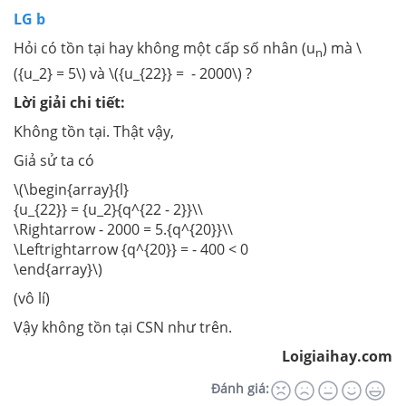
LG b
Hỏi có tồn tại hay không một cấp số nhân (u
) mà \
n
({u_2} = 5\) và \({u_{22}} = - 2000\) ?
Lời giải chi tiết:
Không tồn tại. Thật vậy,
Giả sử ta có
\(\begin{array}{l}
{u_{22}} = {u_2}{q^{22 - 2}}\\
\Rightarrow - 2000 = 5.{q^{20}}\\
\Leftrightarrow {q^{20}} = - 400 < 0
\end{array}\)
(vô lí)
Vậy không tồn tại CSN như trên.
Loigiaihay.com
Đánh giá: