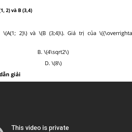
, 2) và B (3,4)
(A(1; 2)\) và \(B (3;4)\). Giá trị của \({\overrigh
) B. \(4\sqrt2\)
sqrt2\) D. \(8\)
dẫn giải