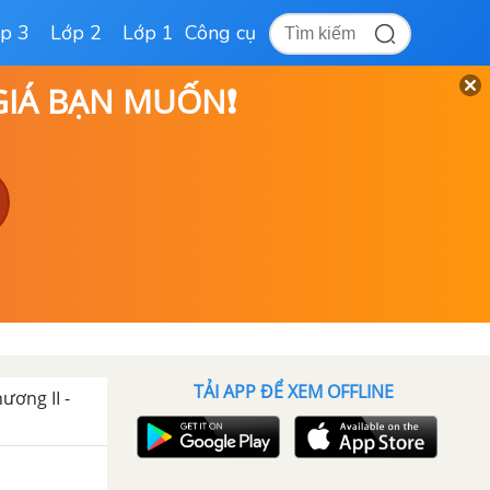
p 3
Lớp 2
Lớp 1
Công cụ
 GIÁ BẠN MUỐN❗
TẢI APP ĐỂ XEM OFFLINE
ương II -