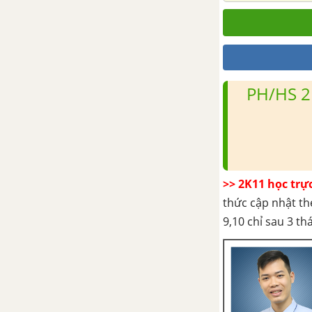
PH/HS 2
>> 2K11 học trự
thức cập nhật th
9,10 chỉ sau 3 t