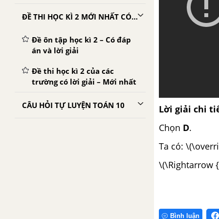
ĐỀ THI HỌC KÌ 2 MỚI NHẤT CÓ LỜI GIẢI
Đề ôn tập học kì 2 – Có đáp
án và lời giải
Đề thi học kì 2 của các
trường có lời giải – Mới nhất
CÂU HỎI TỰ LUYỆN TOÁN 10
Lời giải chi ti
Chọn
D
.
Ta có: \(\overr
\(\Rightarrow {
Bình luận