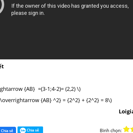
ết
ightarrow {AB} =(3-1;4-2)= (2,2) \)
\overrightarrow {AB} ^2} = {2^2} + {2^2} = 8\)
Loig
Bình chọn:
Chia sẻ
Chia sẻ