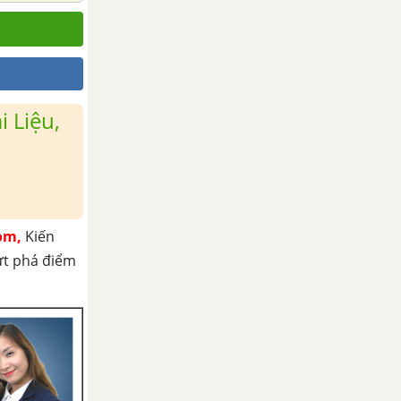
 Liệu,
om,
Kiến
ứt phá điểm