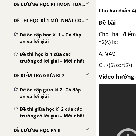
ĐỀ CƯƠNG HỌC KÌ I MÔN TOÁN LỚP 10
Cho hai điểm A(1
ĐỀ THI HỌC KÌ 1 MỚI NHẤT CÓ LỜI GIẢI
Đề bài
Cho hai điểm \
Đề ôn tập học kì 1 – Có đáp
án và lời giải
^2}\) là:
A. \(4\
Đề thi học kì 1 của các
trường có lời giải – Mới nhất
C . \(6\
ĐỀ KIỂM TRA GIỮA KÌ 2
Video hướng 
Đề ôn tập giữa kì 2- Có đáp
án và lời giải
Đề thi giữa học kì 2 của các
trường có lời giải – Mới nhất
ĐỀ CƯƠNG HỌC KỲ II