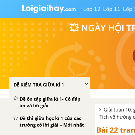
Lớp 12
Lớp 11
Lớp 
💥 NGÀY HỘI T
ĐỀ KIỂM TRA GIỮA KÌ 1
Đề ôn tập giữa kì 1- Có đáp
án và lời giải
Giải toán 10, 
Tích vô hướng c
Đề thi giữa học kì 1 của các
trường có lời giải – Mới nhất
Bài 22 tra