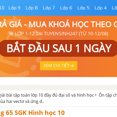
10
Lớp 9
Lớp 8
Lớp 7
Lớp 6
Lớp 5
Lớp 4
Lớ
RẢ GIÁ - MUA KHOÁ HỌC THEO
🎯 LỚP 1-12 TẠI TUYENSINH247 (TỪ 10-12/08)
BẮT ĐẦU SAU 1 NGÀY
XEM CHI TIẾT
giải bài tập toán lớp 10 đầy đủ đại số và hình học
Ôn tập ch
ủa hai vectơ và ứng d..
ng 65 SGK Hình học 10