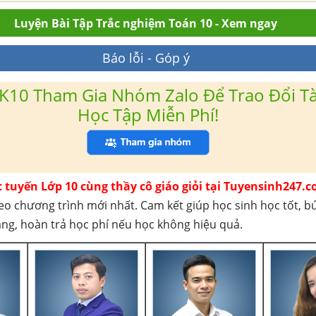
Luyện Bài Tập Trắc nghiệm Toán 10 - Xem ngay
Báo lỗi - Góp ý
K10 Tham Gia Nhóm Zalo Để Trao Đổi Tài
Học Tập Miễn Phí!
c tuyến Lớp 10 cùng thầy cô giáo giỏi tại Tuyensinh247.c
eo chương trình mới nhất. Cam kết giúp học sinh học tốt, b
háng, hoàn trả học phí nếu học không hiệu quả.