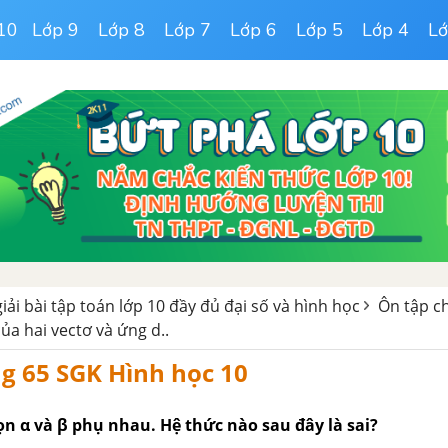
10
Lớp 9
Lớp 8
Lớp 7
Lớp 6
Lớp 5
Lớp 4
Lớ
giải bài tập toán lớp 10 đầy đủ đại số và hình học
Ôn tập ch
ủa hai vectơ và ứng d..
ng 65 SGK Hình học 10
ọn α và β phụ nhau. Hệ thức nào sau đây là sai?