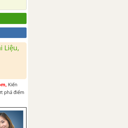
 Liệu,
om,
Kiến
ứt phá điểm