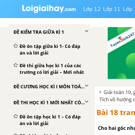
Lớp 12
Lớp 11
Lớp 
ĐỀ KIỂM TRA GIỮA KÌ 1
Đề ôn tập giữa kì 1- Có đáp
án và lời giải
Đề thi giữa học kì 1 của các
trường có lời giải – Mới nhất
ĐỀ CƯƠNG HỌC KÌ I MÔN TOÁN LỚP 10
Giải toán 10, 
Tích vô hướng c
ĐỀ THI HỌC KÌ 1 MỚI NHẤT CÓ LỜI GIẢI
Bài 18 tra
Đề ôn tập học kì 1 – Có đáp
án và lời giải
Cho hai góc nh