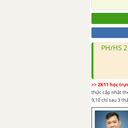
PH/HS 2
>> 2K11 học trự
thức cập nhật th
9,10 chỉ sau 3 t