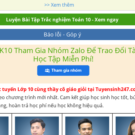
>> Xem thêm
Luyện Bài Tập Trắc nghiệm Toán 10 - Xem ngay
Báo lỗi - Góp ý
K10 Tham Gia Nhóm Zalo Để Trao Đổi Tài
Học Tập Miễn Phí!
c tuyến Lớp 10 cùng thầy cô giáo giỏi tại Tuyensinh247.c
eo chương trình mới nhất. Cam kết giúp học sinh học tốt, b
háng, hoàn trả học phí nếu học không hiệu quả.