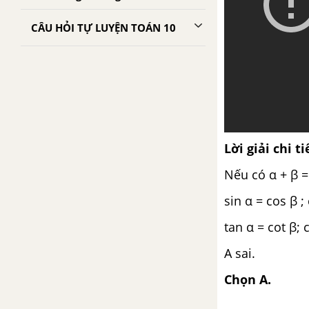
CÂU HỎI TỰ LUYỆN TOÁN 10
Lời giải chi ti
Nếu có α + β = 
sin α = cos β ;
tan α = cot β; 
A sai.
Chọn A.