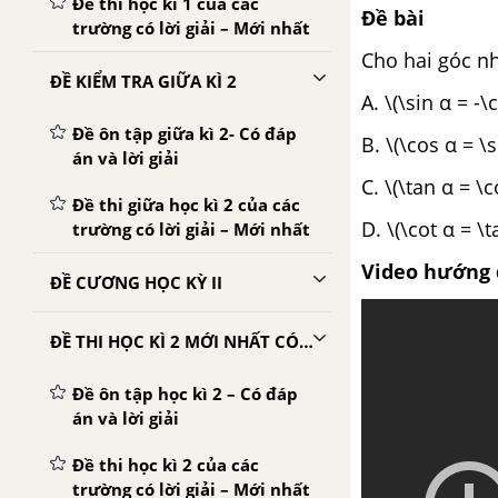
Đề thi học kì 1 của các
Đề bài
trường có lời giải – Mới nhất
Cho hai góc nh
ĐỀ KIỂM TRA GIỮA KÌ 2
A. \(\sin α = -\
Đề ôn tập giữa kì 2- Có đáp
B. \(\cos α = \s
án và lời giải
C. \(\tan α = \c
Đề thi giữa học kì 2 của các
D. \(\cot α = \t
trường có lời giải – Mới nhất
Video hướng 
ĐỀ CƯƠNG HỌC KỲ II
ĐỀ THI HỌC KÌ 2 MỚI NHẤT CÓ LỜI GIẢI
Đề ôn tập học kì 2 – Có đáp
án và lời giải
Đề thi học kì 2 của các
trường có lời giải – Mới nhất