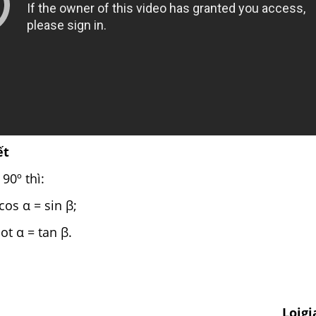
ết
90º thì:
 cos α = sin β;
cot α = tan β.
Loig