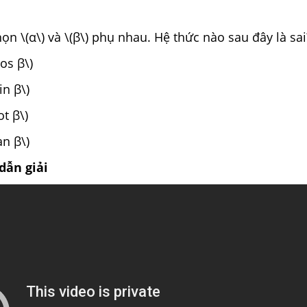
ọn \(α\) và \(β\) phụ nhau. Hệ thức nào sau đây là sai
cos β\)
in β\)
ot β\)
an β\)
dẫn giải