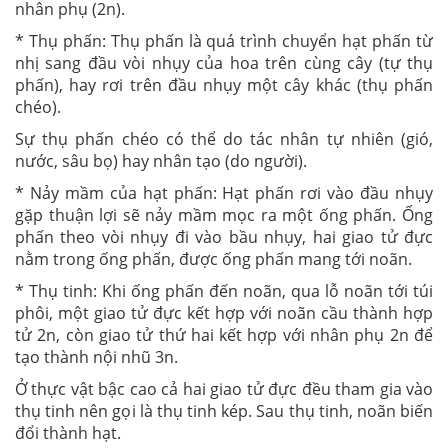
nhân phụ (2n).
* Thụ phấn: Thụ phấn là quá trình chuyển hạt phấn từ
nhị sang đầu vòi nhụy của hoa trên cùng cây (tự thụ
phấn), hay rơi trên đầu nhụy một cây khác (thụ phấn
chéo).
Sự thụ phấn chéo có thể do tác nhân tự nhiên (gió,
nước, sâu bọ) hay nhân tạo (do người).
* Nảy mầm của hạt phấn: Hạt phấn rơi vào đầu nhụy
gặp thuận lợi sẽ nảy mầm mọc ra một ống phấn. Ống
phấn theo vòi nhụy đi vào bầu nhụy, hai giao tử đực
nằm trong ống phấn, được ống phấn mang tới noãn
.
* Thụ tinh: Khi ống phấn đến noãn, qua lỗ noãn tới túi
phôi, một giao tử đực kết hợp với noãn cầu thành hợp
tử 2n, còn giao tử thứ hai kết hợp với nhân phụ 2n để
tạo thành nội nhũ 3n.
Ở thực vật bậc cao cả hai giao tử đực đều tham gia vào
thụ tinh nên gọi là thụ tinh kép. Sau thụ tinh, noãn biến
đổi thành hạt.