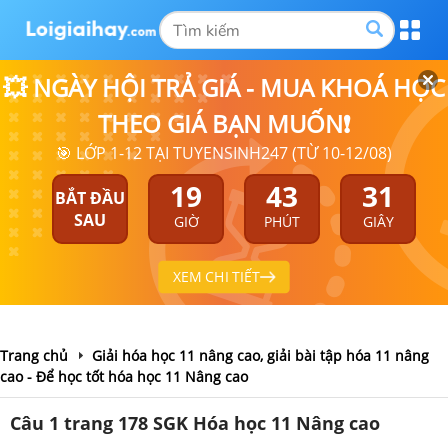
💥 NGÀY HỘI TRẢ GIÁ - MUA KHOÁ HỌC
THEO GIÁ BẠN MUỐN❗
🎯 LỚP 1-12 TẠI TUYENSINH247 (TỪ 10-12/08)
19
43
31
BẮT ĐẦU
SAU
GIỜ
PHÚT
GIÂY
XEM CHI TIẾT
Trang chủ
Giải hóa học 11 nâng cao, giải bài tập hóa 11 nâng
cao - Để học tốt hóa học 11 Nâng cao
Câu 1 trang 178 SGK Hóa học 11 Nâng cao