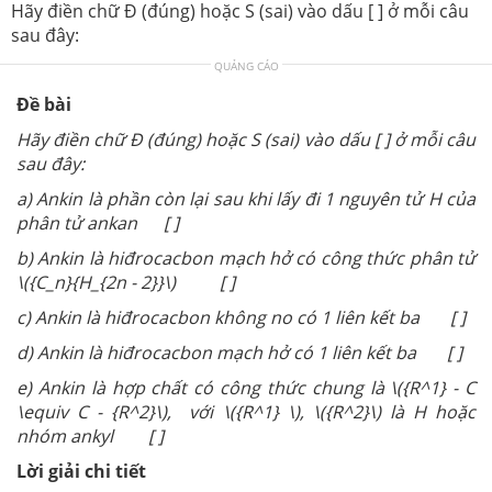
Hãy điền chữ Đ (đúng) hoặc S (sai) vào dấu [ ] ở mỗi câu
sau đây:
QUẢNG CÁO
Đề bài
Hãy điền chữ Đ (đúng) hoặc S (sai) vào dấu [ ] ở mỗi câu
sau đây:
a) Ankin là phần còn lại sau khi lấy đi 1 nguyên tử H của
phân tử ankan [ ]
b) Ankin là hiđrocacbon mạch hở có công thức phân tử
\({C_n}{H_{2n - 2}}\) [ ]
c) Ankin là hiđrocacbon không no có 1 liên kết ba [ ]
d) Ankin là hiđrocacbon mạch hở có 1 liên kết ba [ ]
e) Ankin là hợp chất có công thức chung là
\({R^1} - C
\equiv C - {R^2}\), với
\({R^1} \),
\({R^2}\) là H hoặc
nhóm ankyl [ ]
Lời giải chi tiết