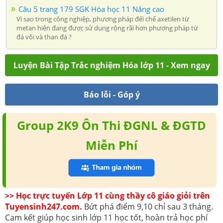
Câu 5 trang 179 SGK Hóa học 11 Nâng cao
Vì sao trong công nghiệp, phương pháp đêì chế axetilen từ
metan hiện đang được sử dụng rộng rãi hơn phương pháp từ
đá vôi và than đá ?
Luyện Bài Tập Trắc nghiệm Hóa lớp 11 - Xem ngay
Báo lỗi - Góp ý
Group 2K9 Ôn Thi ĐGNL & ĐGTD
Miễn Phí
>> Học trực tuyến Lớp 11 cùng thầy cô giáo giỏi trên
Tuyensinh247.com.
Bứt phá điểm 9,10 chỉ sau 3 tháng.
Cam kết giúp học sinh lớp 11 học tốt, hoàn trả học phí