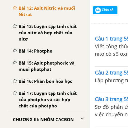
Bài 12: Axit Nitric và muối
Chia sẻ
Nitrat
Bài 13: Luyện tập tính chất
của nitơ và hợp chất của
Câu 1 trang 
nitơ
Viết công thứ
Bài 14: Photpho
nitơ có số oxi
Bài 15: Axit photphoric và
muối photphat
Câu 2 trang 
Lập phương t
Bài 16: Phân bón hóa học
Bài 17: Luyện tập tính chất
Câu 3 trang 
của photpho và các hợp
chất của photpho
Sơ đồ phản ứn
việc chuyển nitơ từ khí quyển vào trong đất, cung cấp nguồn phân đạm cho
CHƯƠNG III: NHÓM CACBON
cây cối: