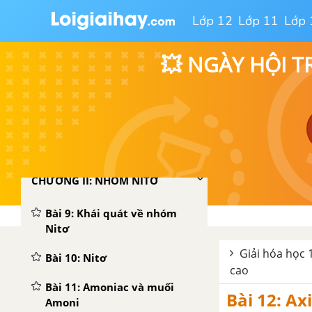
Bài 5: Luyện tập axit, bazơ
Lớp 12
Lớp 11
Lớp 
và muối
Bài 6: Phản ứng trao đổi ion
💥 NGÀY HỘI T
trong dung dịch các chất
điện li
Bài 7: Luyện tập phản ứng
trao đổi ion trong dung dịch
các chất điện li
CHƯƠNG II: NHÓM NITƠ
Bài 9: Khái quát về nhóm
Nitơ
Giải hóa học 
Bài 10: Nitơ
cao
Bài 11: Amoniac và muối
Bài 12: Ax
Amoni