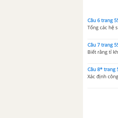
chất hữu cơ
Bài 27: Phân tích nguyên tố
Câu 6 trang 
Bài 28: Công thức phân tử
Tổng các hệ s
hợp chất hữu cơ
Bài 29: Luyện tập chất hữu
Câu 7 trang 
cơ, công thức phân tử
Biết rằng tỉ k
Bài 30: Cấu trúc phân tử của
hợp chất hữu cơ
Câu 8* trang
Bài 31: Phản ứng hữu cơ
Xác định công
Bài 32: Luyện tập cấu trúc
phân tử hợp chất hữu cơ
CHƯƠNG V: HIĐROCABON NO
Bài 33: Ankan: đồng bằng,