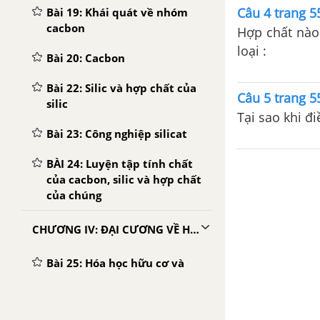
Câu 4 trang 
Bài 19: Khái quát về nhóm
cacbon
Hợp chất nào 
loại :
Bài 20: Cacbon
Bài 22: Silic và hợp chất của
Câu 5 trang 
silic
Tại sao khi đi
Bài 23: Công nghiệp silicat
BÀI 24: Luyện tập tính chất
của cacbon, silic và hợp chất
của chúng
CHƯƠNG IV: ĐẠI CƯƠNG VỀ HÓA HỌC HỮU CƠ
Bài 25: Hóa học hữu cơ và
hợp chất hữu cơ
Bài 26: Phân loại và gọi tên