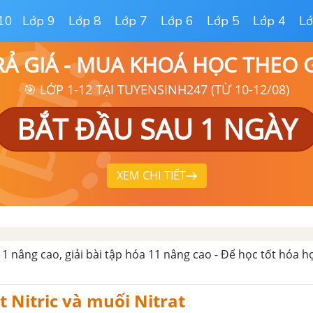
10
Lớp 9
Lớp 8
Lớp 7
Lớp 6
Lớp 5
Lớp 4
Lớ
RẢ GIÁ - MUA KHOÁ HỌC THEO
🎯 LỚP 1-12 TẠI TUYENSINH247 (TỪ 10-12/08)
BẮT ĐẦU SAU 1 NGÀY
XEM CHI TIẾT
11 nâng cao, giải bài tập hóa 11 nâng cao - Để học tốt hóa 
it Nitric và muối Nitrat