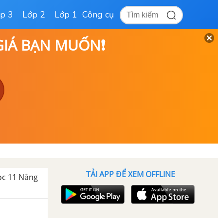
p 3
Lớp 2
Lớp 1
Công cụ
 GIÁ BẠN MUỐN❗
TẢI APP ĐỂ XEM OFFLINE
học 11 Nâng