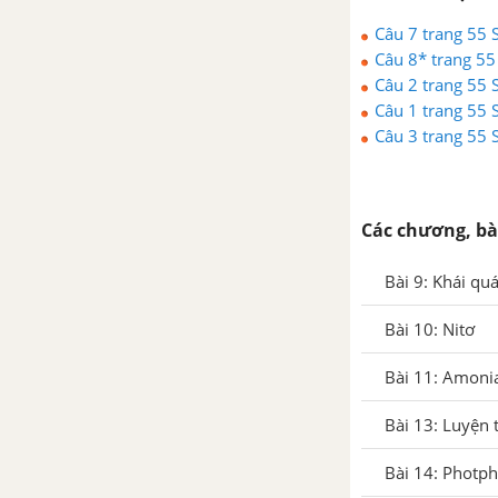
Bài 41: Ankanđien
Câu 7 trang 55
Câu 8* trang 5
Bài 42: Khái niệm về Tecpen
Câu 2 trang 55
Câu 1 trang 55
Bài 43: Ankin
Câu 3 trang 55
Bài 44: Luyện tập
Hiđrocacbon không no
Các chương, bà
CHƯƠNG VII: HIĐROCABON THƠM. NGUỒN HIĐROCABON THIÊN NHIÊN
Bài 9: Khái qu
Bài 46: Benzen và
Ankylbenzen
Bài 10: Nitơ
Bài 47: Stiren và Naphtalen
Bài 11: Amoni
Bài 48: Nguồn Hiđrocacbon
Bài 13: Luyện t
thiên nhiên
Bài 14: Photp
Bài 49: Luyện tập: So sánh