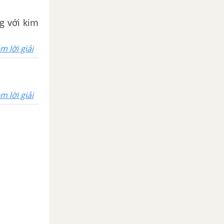
g với kim
m lời giải
m lời giải