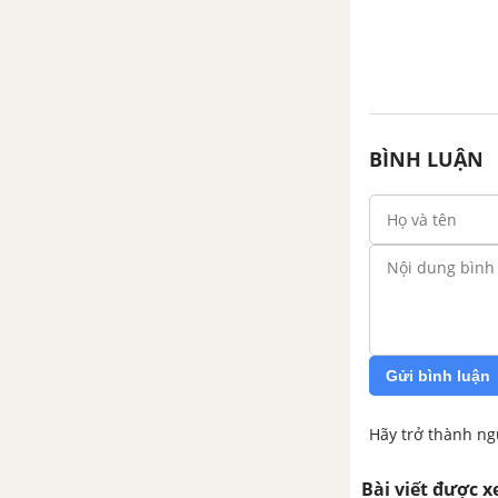
đồng phân và danh pháp
Bài 34: Ankan: Cấu trúc phân
tử và tính chất vật lý
Bài 35: Ankan: Tính chất hóa
BÌNH LUẬN
học, điều chế và ứng dụng
Bài 36: Xicloankan
Bài 37: Luyện tập Ankan và
Xicloankan
CHƯƠNG VI: HIĐROCABON KHÔNG NO
Gửi bình luận
Bài 39: Anken: Danh pháp,
cấu trúc và đồng phân
Hãy trở thành ng
Bài 40: Anken: Tính chất,
điều chế và ứng dụng
Bài viết được 