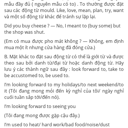
mẫu đầy đủ ( nguyên mẫu có to) . To thường được đặt
sau các động từ mould. Like, love, mean, plan, try, want
và một số động từ khác để tránh sự lặp lại.
Did you buy cheese ? — No, I meant to (buy some) but
the shop was shut.
(Em có mua được pho mát không ? — Không, em định
mua một ít nhưng cửa hàng đã đóng cửa.)
B. Mặt khác to đặt sau động từ có thể là giới từ và được
theo sau bởi danh từ/đại từ hoặc danh động từ. Hãy
lưu ý các thành ngữ sau đây : look forward to, take to
be accustomed to, be used to.
I’m looking forward to my holidays/to next weekend/to
it (Tôi đang mong mỏi đến kỳ nghỉ của tôi/ ngày nghỉ
cuối tuần sắp tới/đến nó).
I’m looking forward to seeing you
(Tôi đang mong được gặp cậu đây.)
I’m used to heat/ hard work/bad food/noise/dust