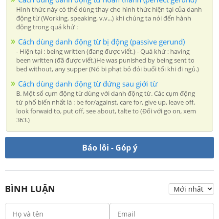
Hình thức này có thể dùng thay cho hình thức hiện tại của danh
động từ (Working, speaking, v.v...) khi chúng ta nói đến hành
động trong quá khứ :
Cách dùng danh động từ bị động (passive gerund)
- Hiện tại : being written (đang được viết.) - Quá khứ : having
been written (đã được viết.)He was punished by being sent to
bed without, any supper (Nó bị phạt bỏ đói buổi tối khi đi ngủ.)
Cách dùng danh động từ đứng sau giới từ
B. Một số cụm động từ dùng với danh động từ. Các cụm động
từ phổ biến nhất là : be for/against, care for, give up, leave off,
look forwaid to, put off, see about, talte to (Đối với go on, xem
363.)
Báo lỗi - Góp ý
BÌNH LUẬN