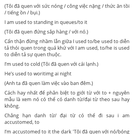
(Tôi đã quen với sức nóng / công việc nặng / thức ăn tồi
/ tiếng ồn / bụi.)
I am used to standing in queues/to it
(Tôi đã quen đứng sắp hàng / với nó.)
Cẩn thận đừng nhầm lẫn giữa I used to/be used to diễn
tả thói quen trong quá khứ với I am used, to/he is used
to diễn tả sự quen thuộc.
I’m used to cold (Tôi đã quen với cái lạnh.)
He’s used to woritimg ai night
(Anh ta đã quen làm việc vào ban đêm.)
Cách hay nhất để phân biệt to giới từ với to + nguyên
mẫu là xem nó có thể có danh từ/đại từ theo sau hay
không.
Chẳng hạn danh từ/ đại từ có thể đi sau i am
accustomed, to
I’m accustomed to it the dark 'Tôi đã quen với nó/bóng