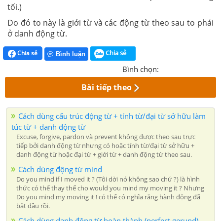
tối.)
Do đó to này là giới từ và các động từ theo sau to phải
ở danh động từ.
Chia sẻ
Chia sẻ
Bình luận
Bình chọn:
Bài tiếp theo
Cách dùng cấu trúc động từ + tính từ/đại từ sở hữu làm
túc từ + danh động từ
Excuse, forgive, pardon và prevent không được theo sau trực
tiếp bởi danh động từ nhưng có hoặc tính từ/đại từ sở hữu +
danh động từ hoặc đại từ + giới từ + danh động từ theo sau.
Cách dùng động từ mind
Do you mind if I moved it ? (Tôi dời nó không sao chứ ?) là hình
thức có thể thay thế cho would you mind my moving it ? Nhưng
Do you mind my moving it ! có thể có nghĩa rằng hành động đã
bắt đầu rồi.
Cách dùng danh động từ hoàn thành (perfect gerund)