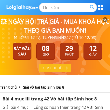
💥 NGÀY HỘI TRẢ GIÁ - MUA KHOÁ HỌC
THEO GIÁ BẠN MUỐN❗
🎯 LỚP 1-12 TẠI TUYENSINH247 (TỪ 10-12/08)
08
29
11
BẮT ĐẦU
SAU
GIỜ
PHÚT
GIÂY
XEM CHI TIẾT
Trang chủ
Giải vở bài tập Sinh lớp 8
Bài 4 mục III trang 42 Vở bài tập Sinh học 8
Giải bài 4 mục III Củng cố hoàn thiện trang 42 VBT Sinh