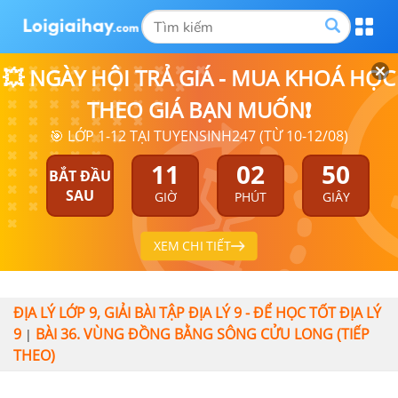
💥 NGÀY HỘI TRẢ GIÁ - MUA KHOÁ HỌC
THEO GIÁ BẠN MUỐN❗
🎯 LỚP 1-12 TẠI TUYENSINH247 (TỪ 10-12/08)
11
02
50
BẮT ĐẦU
SAU
GIỜ
PHÚT
GIÂY
XEM CHI TIẾT
ĐỊA LÝ LỚP 9, GIẢI BÀI TẬP ĐỊA LÝ 9 - ĐỂ HỌC TỐT ĐỊA LÝ
9
BÀI 36. VÙNG ĐỒNG BẰNG SÔNG CỬU LONG (TIẾP
|
THEO)