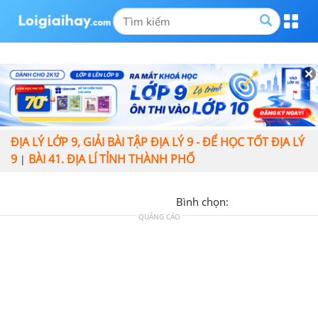
ĐỊA LÝ LỚP 9, GIẢI BÀI TẬP ĐỊA LÝ 9 - ĐỂ HỌC TỐT ĐỊA LÝ
9
BÀI 41. ĐỊA LÍ TỈNH THÀNH PHỐ
|
Bình chọn:
QUẢNG CÁO