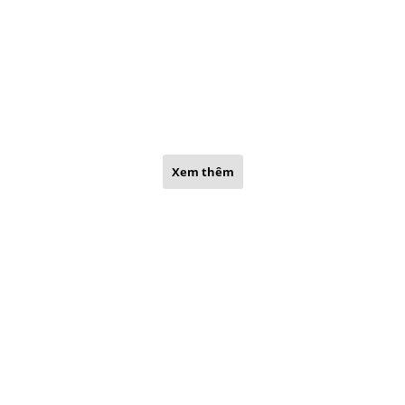
Xem thêm