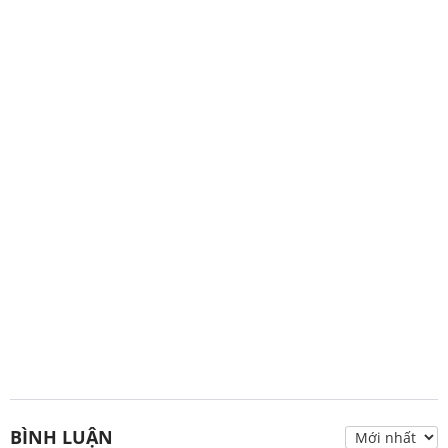
BÌNH LUẬN