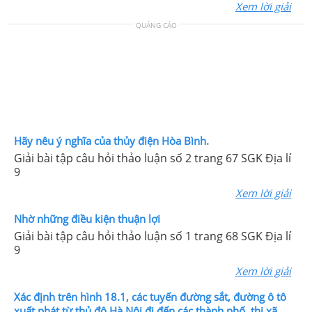
Xem lời giải
QUẢNG CÁO
Hãy nêu ý nghĩa của thủy điện Hòa Bình.
Giải bài tập câu hỏi thảo luận số 2 trang 67 SGK Địa lí
9
Xem lời giải
Nhờ những điều kiện thuận lợi
Giải bài tập câu hỏi thảo luận số 1 trang 68 SGK Địa lí
9
Xem lời giải
Xác định trên hình 18.1, các tuyến đường sắt, đường ô tô
xuất phát từ thủ đô Hà Nội đi đến các thành phố, thị xã