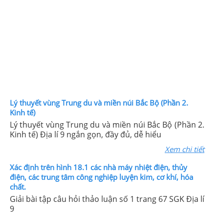
Lý thuyết vùng Trung du và miền núi Bắc Bộ (Phần 2.
Kinh tế)
Lý thuyết vùng Trung du và miền núi Bắc Bộ (Phần 2.
Kinh tế) Địa lí 9 ngắn gọn, đầy đủ, dễ hiểu
Xem chi tiết
Xác định trên hình 18.1 các nhà máy nhiệt điện, thủy
điện, các trung tâm công nghiệp luyện kim, cơ khí, hóa
chất.
Giải bài tập câu hỏi thảo luận số 1 trang 67 SGK Địa lí
9