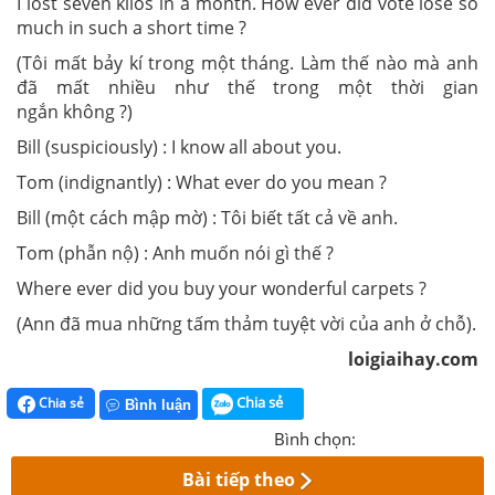
I lost seven kilos in a month. How ever did vote lose so
much in such a short time ?
(Tôi mất bảy kí trong một tháng. Làm thế nào mà anh
đã mất nhiều như thế trong một thời gian
ngắn không ?)
Bill (suspiciously) : I know all about you.
Tom (indignantly) : What ever do you mean ?
Bill (một cách mập mờ) : Tôi biết tất cả về anh.
Tom (phẫn nộ) : Anh muốn nói gì thế ?
Where ever did you buy your wonderful carpets ?
(Ann đã mua những tấm thảm tuyệt vời của anh ở chỗ).
loigiaihay.com
Chia sẻ
Chia sẻ
Bình luận
Bình chọn:
Bài tiếp theo