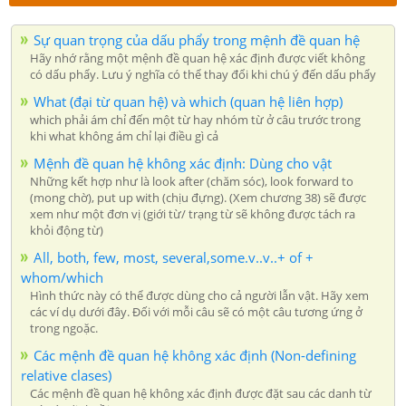
Sự quan trọng của dấu phẩy trong mệnh đề quan hệ
Hãy nhớ rằng một mệnh đề quan hệ xác định được viết không
có dấu phẩy. Lưu ý nghĩa có thể thay đổi khi chú ý đến dấu phẩy
What (đại từ quan hệ) và which (quan hệ liên hợp)
which phải ám chỉ đến một từ hay nhóm từ ở câu trước trong
khi what không ám chỉ lại điều gì cả
Mệnh đề quan hệ không xác định: Dùng cho vật
Những kết hợp như là look after (chăm sóc), look forward to
(mong chờ), put up with (chịu đựng). (Xem chương 38) sẽ được
xem như một đơn vị (giới từ/ trạng từ sẽ không được tách ra
khỏi động từ)
All, both, few, most, several,some.v..v..+ of +
whom/which
Hình thức này có thể được dùng cho cả người lẫn vật. Hãy xem
các ví dụ dưới đây. Đối với mỗi câu sẽ có một câu tương ứng ở
trong ngoặc.
Các mệnh đề quan hệ không xác định (Non-defining
relative clases)
Các mệnh đề quan hệ không xác định được đặt sau các danh từ