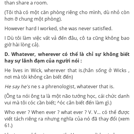
than share a room.
(Tôi thà có một căn phòng riêng cho mình, dù nhỏ còn
hơn ỡ chung một phòng).
However hard I worked, she was never satisfied.
I Dù tôi làm việc vất vả đến đâu, cô ta cũng không bao
giờ hài lòng cả).
D. Whatever, wherever có thể là chỉ sự không biết
hay sự lãnh đạm của người nói :
He lives in Wick, wherever that is.(hắn sống ở Wicks ,
nơi mà tôi không cần biết đến)
He say he's
ne s a phrenologist, whatever that is.
(Ông ta nói ông ta là một não tướng học
,
cái chức danh
vui mà tôi cóc cần biết; ^óc cân biết đến làm gì.)
Who ever ? When ever ? what ever ? V. V... có thể được
viết tách riêng ra nhưng nghĩa của nó đã thay đổi (xem
61.)