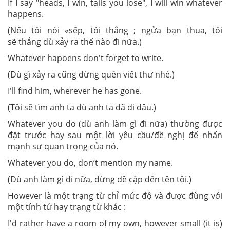
If I say "heads, I win, tails you lose", I will win whatever
happens.
(Nếu tôi nói «sếp, tôi thắng ; ngửa bạn thua, tôi
sẽ thắng dù xảy ra thế nào đi nữa.)
Whatever hapoens don't forget to write.
(Dù gì xảy ra cũng đừng quên viết thư nhé.)
I'll find him, wherever he has gone.
(Tôi sẽ tìm anh ta dù anh ta đã đi đâu.)
Whatever you do (dù anh làm gì đi nữa) thường được
đặt trước hay sau một lời yêu cầu/đề nghị để nhấn
mạnh sự quan trọng của nó.
Whatever you do, don’t mention my name.
(Dù anh làm gì đi nữa, đừng đề cập đến tên tôi.)
However là một trạng từ chỉ mức độ và được đùng với
một tính tử hay trạng từ khác :
I'd rather have a room of my own, however small (it is)