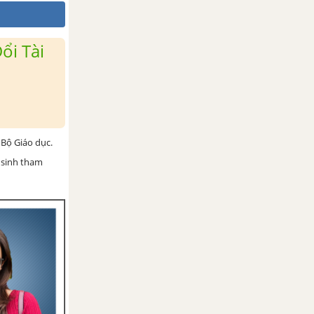
ổi Tài
Bộ Giáo dục.
 sinh tham