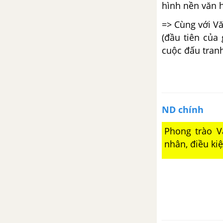
hình nền văn h
Bài 17. Ôn tập chương II và
=> Cùng với V
chương III
(đầu tiên của 
cuộc đấu tranh
Đề kiểm tra 15 phút chương 3
phần 2
Đề cương ôn tập học kì 1
Lịch sử 7
ND chính
Đề thi học kì 1 mới nhất có
Phong trào V
lời giải
nhân, điều kiệ
Đề ôn tập học kì 1 – Có đáp án
và lời giải
Đề thi học kì 1 của các trường
có lời giải – Mới nhất