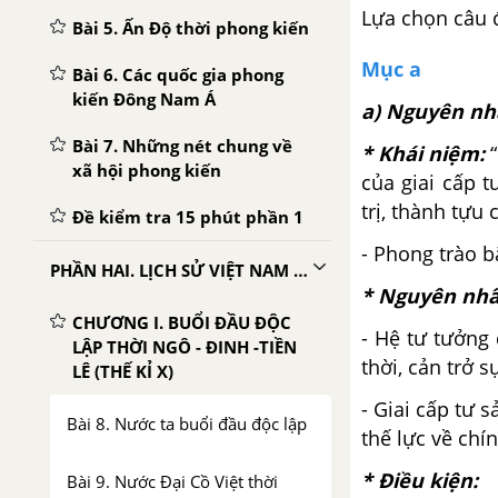
Lựa chọn câu 
Bài 5. Ấn Độ thời phong kiến
Mục a
Bài 6. Các quốc gia phong
kiến Đông Nam Á
a) Nguyên nh
Bài 7. Những nét chung về
* Khái niệm:
“
xã hội phong kiến
của giai cấp t
trị, thành tựu
Đề kiểm tra 15 phút phần 1
- Phong trào bắ
PHẦN HAI. LỊCH SỬ VIỆT NAM TỪ THẾ KỈ X ĐẾN GIỮA THẾ KỈ XIX
* Nguyên nhâ
CHƯƠNG I. BUỔI ĐẦU ĐỘC
- Hệ tư tưởng 
LẬP THỜI NGÔ - ĐINH -TIỀN
thời, cản trở s
LÊ (THẾ KỈ X)
- Giai cấp tư 
Bài 8. Nước ta buổi đầu độc lập
thế lực về chín
* Điều kiện:
Bài 9. Nước Đại Cồ Việt thời