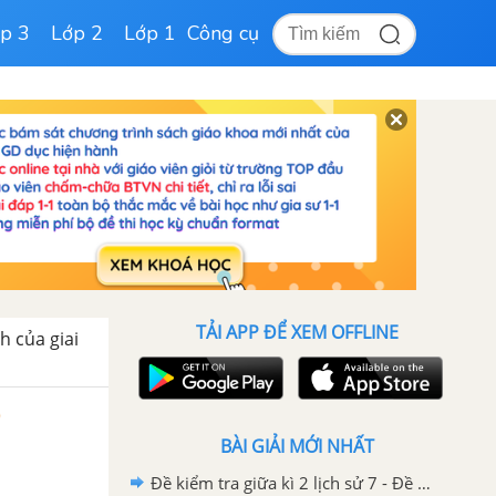
p 3
Lớp 2
Lớp 1
Công cụ
TẢI APP ĐỂ XEM OFFLINE
h của giai
)
BÀI GIẢI MỚI NHẤT
Đề kiểm tra giữa kì 2 lịch sử 7 - Đề số 5 có lời giải chi tiết