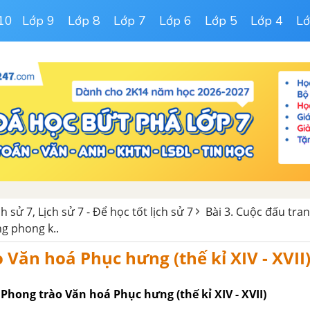
10
Lớp 9
Lớp 8
Lớp 7
Lớp 6
Lớp 5
Lớp 4
Lớ
ch sử 7, Lịch sử 7 - Để học tốt lịch sử 7
Bài 3. Cuộc đấu tran
g phong k..
 Văn hoá Phục hưng (thế kỉ XIV - XVII
Phong trào Văn hoá Phục hưng (thế kỉ XIV - XVII)