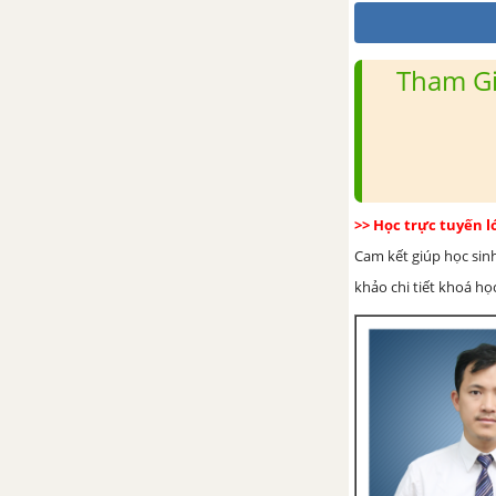
phần 2
CHƯƠNG V. ĐẠI VIỆT Ở THẾ
Tham Gi
KỈ XVI - XVIII
Bài 22. Sự suy yếu của nhà
nước phong kiến tập quyền (thế
kỉ XVI - XVIII)
>> Học trực tuyến 
Bài 23. Kinh tế, văn hoá thế kỉ
Cam kết giúp học sin
XVI - XVIII
khảo chi tiết khoá học
Đề kiểm tra giữa kì 2
Bài 24. Khởi nghĩa nông dân
Đàng ngoài thế kỉ XVIII
Bài 25. Phong trào Tây Sơn