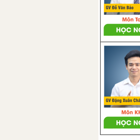
Bài 26. Quang Trung xây dựng
đất nước
Đề kiểm tra 15 phút chương 5
phần 2
CHƯƠNG VI. VIỆT NAM NỬA
ĐẦU THẾ KỈ XIX
Bài 27. Chế độ phong kiến nhà
Nguyễn
Bài 28. Sự phát triển của văn
hoá dân tộc cuối thế kỉ XVIII -
nửa đầu thế kỉ XIX
Bài 29. Ôn tập chương V và
chương VI - Lịch sử 7