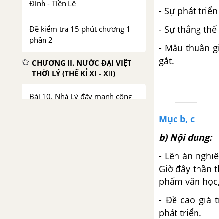
Đinh - Tiền Lê
- Sự phát triể
- Sự thắng thế
Đề kiểm tra 15 phút chương 1
phần 2
- Mâu thuẫn gi
gắt.
CHƯƠNG II. NƯỚC ĐẠI VIỆT
THỜI LÝ (THẾ KỈ XI - XII)
Bài 10. Nhà Lý đẩy mạnh công
cuộc xây dựng đất nước
Mục b, c
Bài 11. Cuộc kháng chiến chống
b) Nội dung:
quân xâm lược Tống (1075 -
1077)
- Lên án nghiê
Giờ đây thần 
Bài 12. Đời sống kinh tế, văn
phẩm văn học, 
hoá
- Đề cao giá 
phát triển.
Đề kiểm tra 15 phút chương 2