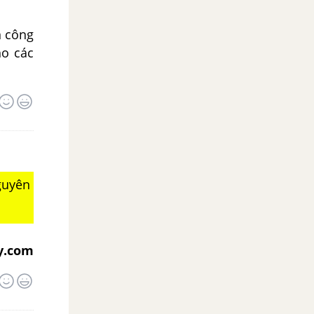
n công
ho các
guyên
y.com