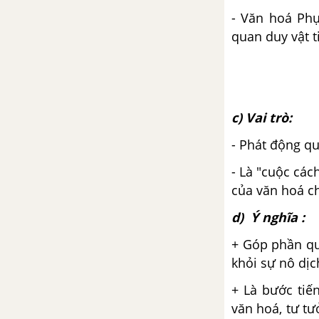
phần 2
- Văn hoá Phụ
quan duy vật t
Đề kiểm tra giữa kì 1
CHƯƠNG III. NƯỚC ĐẠI VIỆT
THỜI TRẦN (THẾ KỈ XIII - XIV)
c) Vai trò:
Bài 13. Nước Đại Việt ở thế kỉ
XIII
- Phát động qu
- Là "cuộc các
Bài 14. Ba lần kháng chiến
của văn hoá ch
chống quân xâm lược Mông -
Nguyên (thế kỉ XIII)
d) Ý nghĩa :
+ Góp phần qu
Bài 15. Sự phát triển kinh tế và
văn hoá thời Trần
khỏi sự nô dịc
+ Là bước tiế
Bài 16. Sự suy sụp của nhà Trần
văn hoá, tư tư
cuối thế kỉ XIV