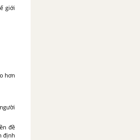
ế giới
ao hơn
 người
iền đề
n định