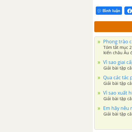
CHƯƠNG IV. ĐẠI VIỆT THỜI
LÊ SƠ (THẾ KỈ XV - ĐẦU THẾ KỈ
Bình luận
XVI)
Bài 18. Cuộc kháng chiến của
nhà Hồ và phong trào khởi
Phong trào cả
nghĩa chống quân Minh (đầu thế
Tóm tắt mục 2
kỉ XV)
kiến châu Âu 
Vì sao giai c
Bài 19. Cuộc khởi nghĩa Lam
Giải bài tập c
Sơn (1418 - 1427)
Qua các tác p
Giải bài tập c
Bài 20. Nước Đại Việt thời Lê Sơ
Vì sao xuất h
(1428 - 1527)
Giải bài tập c
Em hãy nêu n
Bài 21. Ôn tập chương IV - Lịch
Giải bài tập c
sử 7
Đề kiểm tra 15 phút chương 4