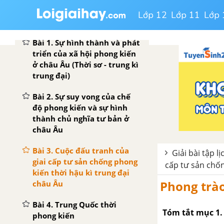
Lớp 12
Lớp 11
Lớp 
PHẦN MỘT. KHÁI QUÁT LỊCH SỬ THẾ GIỚI TRUNG ĐẠI
Bài 1. Sự hình thành và phát
triển của xã hội phong kiến
ở châu Âu (Thời sơ - trung kì
trung đại)
Bài 2. Sự suy vong của chế
độ phong kiến và sự hình
thành chủ nghĩa tư bản ở
châu Âu
Bài 3. Cuộc đấu tranh của
Giải bài tập lị
giai cấp tư sản chống phong
cấp tư sản chốn
kiến thời hậu kì trung đại
Phong trào
châu Âu
Bài 4. Trung Quốc thời
Tóm tắt mục 1. 
phong kiến