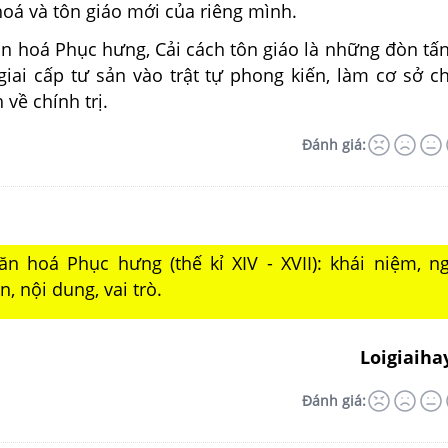
oá và tôn giáo mới của riêng mình.
ăn hoá Phục hưng, Cải cách tôn giáo là những đòn tấ
giai cấp tư sản vào trật tự phong kiến, làm cơ sở c
 về chính trị.
Đánh giá:
ăn hoá Phục hưng (thế kỉ XIV - XVII): khái niệm, n
n, nội dung, vai trò.
Loigiaiha
Đánh giá: