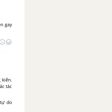
ên gay
 kiến.
ác tác
 tự do