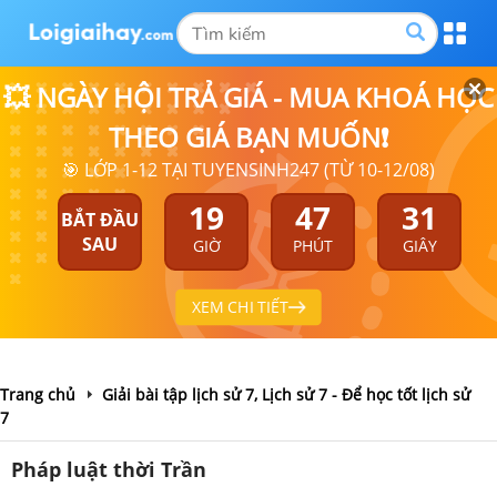
💥 NGÀY HỘI TRẢ GIÁ - MUA KHOÁ HỌC
THEO GIÁ BẠN MUỐN❗
🎯 LỚP 1-12 TẠI TUYENSINH247 (TỪ 10-12/08)
19
47
31
BẮT ĐẦU
SAU
GIỜ
PHÚT
GIÂY
XEM CHI TIẾT
Trang chủ
Giải bài tập lịch sử 7, Lịch sử 7 - Để học tốt lịch sử
7
Pháp luật thời Trần