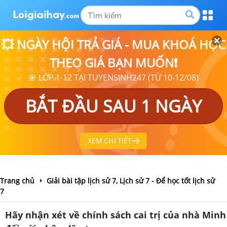
💥 NGÀY HỘI TRẢ GIÁ - MUA KHOÁ HỌC
THEO GIÁ BẠN MUỐN❗
🎯 LỚP 1-12 TẠI TUYENSINH247 (TỪ 10-12/08)
BẮT ĐẦU SAU 1 NGÀY
XEM CHI TIẾT
Trang chủ
Giải bài tập lịch sử 7, Lịch sử 7 - Để học tốt lịch sử
7
Hãy nhận xét về chính sách cai trị của nhà Minh