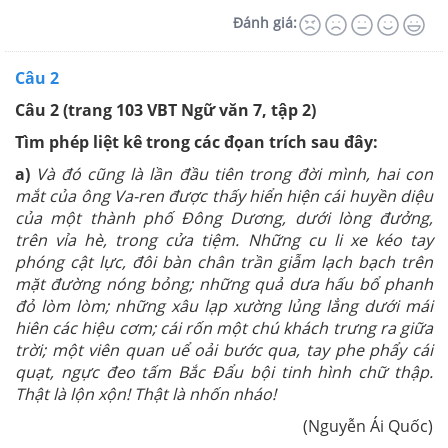
Đánh giá:
Câu 2
Câu 2 (trang 103 VBT Ngữ văn 7, tập 2)
Tìm phép liệt kê trong các đọan trích sau đây:
a)
Và đó cũng là lần đầu tiên trong đời mình, hai con
mắt của ông Va-ren được thấy hiển hiện cái huyền diệu
của một thành phố Đông Dương, dưới lòng đưởng,
trên vỉa hè, trong cửa tiệm. Những cu li xe kéo tay
phóng cật lực, đôi bàn chân trần giẫm lạch bạch trên
mặt đường nóng bỏng; những quả dưa hấu bổ phanh
đỏ lòm lòm; những xâu lạp xường lủng lẳng dưới mái
hiên các hiệu cơm; cái rốn một chú khách trưng ra giữa
trời; một viên quan uể oải bước qua, tay phe phẩy cái
quạt, ngực đeo tấm Bắc Đẩu bội tinh hình chữ thập.
Thật là lộn xộn! Thật là nhốn nháo!
(Nguyễn Ái Quốc)