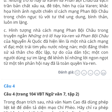
b.
Những trò lố hay là Varen và Phan Bội Châu
đã vạch
trần bản chất xấu xa, đê tiện, hèn hạ của Varen; khắc
họa hình ảnh người chiến sĩ cách mạng Phan Bội Châu
trong chốn ngục tù với tư thế ung dung, bình thản,
luôn im lặng.
c.
Hình tượng nhà cách mạng Phan Bội Châu trong
truyện ngắn
Những trò lố hay Va-ren và Phan Bội Châu
của Nguyễn Ái Quốc đã hiện lên là một nhà cách mạng
vĩ đại; một trái tim yêu nước nồng nàn; một đấng thiên
sứ xả thân cho độc lập, tự do của dân tộc; một con
người dùng sự im lặng để khỉnh bỉ những lời ngon ngọt
từ một tên phản hội nay đã là toàn quyền Va-ren.
Đánh giá:
Câu 4
Câu 4 (trang 104 VBT Ngữ văn 7, tập 2)
Trong đoạn trích sau, nhà văn Nam Cao đã dùng phép
liệt kê để diễn tả diện mạo Chí Phèo. Hãy chỉ ra phép