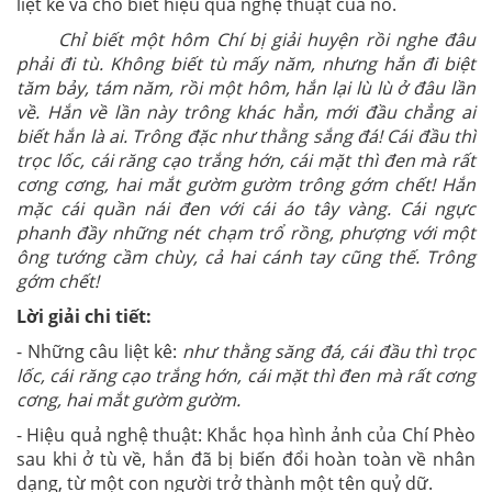
liệt kê và cho biết hiệu quả nghệ thuật của nó.
Chỉ biết một hôm Chí bị giải huyện rồi nghe đâu
phải đi tù. Không biết tù mấy năm, nhưng hắn đi biệt
tăm bảy, tám năm, rồi một hôm, hắn lại lù lù ở đâu lần
về. Hắn về lần này trông khác hẳn, mới đầu chẳng ai
biết hắn là ai. Trông đặc như thằng sắng đá! Cái đầu thì
trọc lốc, cái răng cạo trắng hớn, cái mặt thì đen mà rất
cơng cơng, hai mắt gườm gườm trông gớm chết! Hắn
mặc cái quần nái đen với cái áo tây vàng. Cái ngực
phanh đầy những nét chạm trổ rồng, phượng với một
ông tướng cầm chùy, cả hai cánh tay cũng thế. Trông
gớm chết!
Lời giải chi tiết:
- Những câu liệt kê:
như thằng săng đá, cái đầu thì trọc
lốc, cái răng cạo trắng hớn, cái mặt thì đen mà rất cơng
cơng, hai mắt gườm gườm.
- Hiệu quả nghệ thuật: Khắc họa hình ảnh của Chí Phèo
sau khi ở tù về, hắn đã bị biến đổi hoàn toàn về nhân
dạng, từ một con người trở thành một tên quỷ dữ.