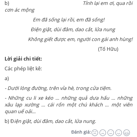
b)
Tỉnh lại em ơi, qua rồi
cơn ác mộng
Em đã sống lại rồi, em đã sống!
Điện giật, dùi đâm, dao cắt, lửa nung
Không giết được em, người con gái anh hùng!
(Tố Hữu)
Lời giải chi tiết:
Các phép liệt kê:
a)
- Dưới lòng đường, trên vỉa hè, trong cửa tiệm.
- Những cu li xe kéo … những quả dưa hấu … những
xâu lạp xường … cái rốn một chú khách … một viên
quan uể oải…
b) Đ
iện giật, dùi đâm, dao cắt, lửa nung.
Đánh giá: