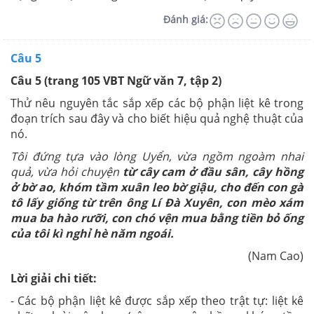
Đánh giá:
Câu 5
Câu 5 (trang 105 VBT Ngữ văn 7, tập 2)
Thử nêu nguyên tắc sắp xếp các bộ phận liệt kê trong
đoạn trích sau đây và cho biết hiệu quả nghệ thuật của
nó.
Tôi đứng tựa vào lòng Uyển, vừa ngồm ngoàm nhai
quả, vừa hỏi chuyện
từ cây cam ở đầu sân, cây hồng
ở bờ ao, khóm tầm xuân leo bờ giậu, cho đến con gà
tô lấy giống từ trên ông Lí Đà Xuyên, con mèo xám
mua ba hào rưỡi, con chó vện mua bằng tiền bỏ ống
của tôi kì nghỉ hè năm ngoái.
(Nam Cao)
Lời giải chi tiết:
- Các bộ phận liệt kê được sắp xếp theo trật tự: liệt kê