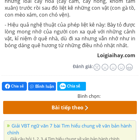
những loài cây hoa (cây cam, cây hồng, khóm tầm
xuân) trước rồi sau đó liệt kê những con vật (con gà tồ,
con mèo xám, con chó vện).
- Hiệu quả nghệ thuật của phép liệt kê này: Bày tỏ được
lòng mong nhớ của người con xa quê với những cảnh
vật, kỉ niệm ở quê nhà, dù đi xa nhưng vẫn nhớ như in
bóng dáng quê hương từ những điều nhỏ nhặt nhất.
Loigiaihay.com
Đánh giá:
Chia sẻ
Chia sẻ
Bình luận
Bình chọn:
Bài tiếp theo
Giải VBT ngữ văn 7 bài Tìm hiểu chung về văn bản hành
chính
Giải câu hỏi 1, 2, 3, 4 Tìm hiểu chung về văn bản hành chính