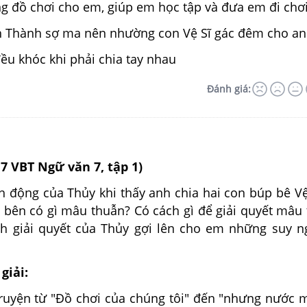
g đồ chơi cho em, giúp em học tập và đưa em đi chơi
nh Thành sợ ma nên nhường con Vệ Sĩ gác đêm cho an
̀u khóc khi phải chia tay nhau
Đánh giá:
17 VBT Ngữ văn 7, tập 1)
h động của Thủy khi thấy anh chia hai con búp bê Vệ
 bên có gì mâu thuẫn? Có cách gì để giải quyết mâu
h giải quyết của Thủy gợi lên cho em những suy n
giải:
truyện từ "Đồ chơi của chúng tôi" đến "nhưng nước 