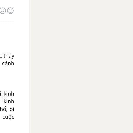
c thấy
n cảnh
i kinh
 "kinh
hổ, bi
a cuộc