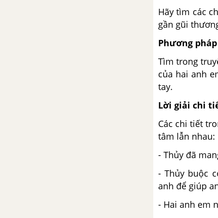
Hãy tìm các ch
Sông núi nước Nam
gần gũi thương
Phương pháp 
Phò giá về kinh
Tìm trong truy
Từ Hán Việt
của hai anh em
tay.
Trả bài tập làm văn số 1
Lời giải chi ti
Các chi tiết t
Tìm hiểu chung về văn biểu cảm
tâm lẫn nhau:
Bài 6
- Thủy đã mang
Buổi chiều đứng ở phủ Thiên
- Thủy buộc c
Trường trông ra
anh để giúp a
- Hai anh em n
Bài ca Côn Sơn