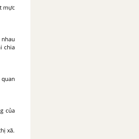
ất mực
n nhau
i chia
à quan
ng của
hị xã.