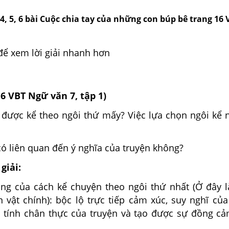
3, 4, 5, 6 bài Cuộc chia tay của những con búp bê trang 16
để xem lời giải nhanh hơn
16 VBT Ngữ văn 7, tập 1)
 được kể theo ngôi thứ mấy? Việc lựa chọn ngôi kể 
có liên quan đến ý nghĩa của truyện không?
giải:
ụng của cách kể chuyện theo ngôi thứ nhất (Ở đây 
n vật chính): bộc lộ trực tiếp cảm xúc, suy nghĩ củ
m tính chân thực của truyện và tạo được sự đồng c