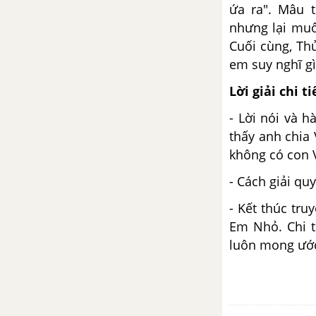
ứa ra". Mâu 
Bài 8
nhưng lại muố
Cuối cùng, Th
Qua đèo Ngang
em suy nghĩ g
Bạn đến chơi nhà
Lời giải chi ti
- Lời nói và 
Chữa lỗi về quan hệ từ
thấy anh chia
không có con V
Viết bài tập làm văn số 2
- Cách giải qu
Bài 9
- Kết thúc tru
Xa ngắm thác núi Lư
Em Nhỏ. Chi t
luôn mong ước
Từ đồng nghĩa
Cách lập ý của bài văn biểu cảm