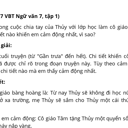
17 VBT Ngữ văn 7, tập 1)
trong cuộc chia tay của Thủy với lớp học làm cô giá
iết nào khiến em cảm động nhất, vì sao?
giải:
uối truyện (từ "Gần trưa" đến hết). Chi tiết khiến c
 được chỉ rõ trong đoạn truyện này. Tùy theo cả
 chi tiết nào mà em thấy cảm động nhất.
ết:
 giáo bàng hoàng là: Từ nay Thủy sẽ không đi học n
ở xa trường, mẹ Thủy sẽ sắm cho Thủy một cái th
iến em cảm động: Cô giáo Tâm tặng Thủy một quyển s
 máy nắp vàng.