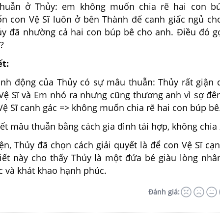
thuẫn ở Thủy: em không muốn chia rẽ hai con bú
n con Vệ Sĩ luôn ở bên Thành để canh giấc ngủ ch
ủy đã nhường cả hai con búp bê cho anh. Điều đó g
ì?
ết:
hành động của Thủy có sự mâu thuẫn: Thủy rất giận 
 Vệ Sĩ và Em nhỏ ra nhưng cũng thương anh vì sợ đ
ệ Sĩ canh gác => không muốn chia rẽ hai con búp bê
yết mâu thuẫn bằng cách gia đình tái hợp, không chia 
yện, Thủy đã chọn cách giải quyết là để con Vệ Sĩ cạ
iết này cho thấy Thủy là một đứa bé giàu lòng nhâ
 và khát khao hạnh phúc.
Đánh giá: