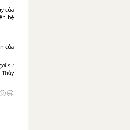
ay của
iên hệ
an của
gợi sự
à Thủy