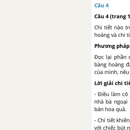
Câu 4
Bài 10
Câu 4
(trang 
Cảm nghĩ trong đêm thanh tĩnh
Chi tiết nào 
hoàng và chi t
Ngẫu nhiên viết buổi nhân mới
về quê
Phương pháp 
Đọc lại phần c
Từ trái nghĩa
bàng hoàng đã
của mình, nêu
Luyện nói: văn biểu cảm về sự
vật, con người
Lời giải chi ti
Bài 11
- Điều làm cô
nhà bà ngoại 
Bài ca nhà tranh bị gió thu phá
bán hoa quả.
- Chi tiết kh
Từ đồng âm
với chiếc bút