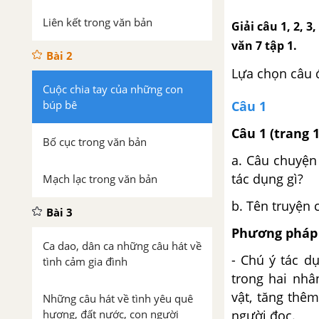
Liên kết trong văn bản
Giải câu 1, 2, 
văn 7 tập 1.
Bài 2
Lựa chọn câu 
Cuộc chia tay của những con
búp bê
Câu 1
Câu 1
(trang 
Bố cục trong văn bản
a. Câu chuyện
tác dụng gì?
Mạch lạc trong văn bản
b. Tên truyện 
Bài 3
Phương pháp 
Ca dao, dân ca những câu hát về
- Chú ý tác d
tình cảm gia đình
trong hai nhâ
vật, tăng thê
Những câu hát về tình yêu quê
hương, đất nước, con người
người đọc.