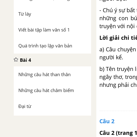
- Chú ý sự bất 
Từ láy
những con búp
truyện với nội
Viết bài tập làm văn số 1
Lời giải chi ti
Quá trình tạo lập văn bản
a) Câu chuyện
người kể.
Bài 4
b) Tên truyện 
Những câu hát than thân
ngây thơ, tro
nhưng phải chi
Những câu hát châm biếm
Đại từ
Câu 2
Luyện tập tạo lập văn bản
Câu 2
(trang 
Bài 5