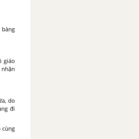
o bàng
ô giáo
m nhận
ữa, do
úng đi
ổ cùng