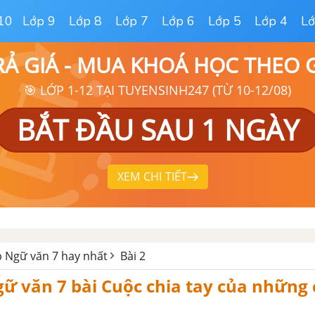
10
Lớp 9
Lớp 8
Lớp 7
Lớp 6
Lớp 5
Lớp 4
Lớ
RẢ GIÁ - MUA KHOÁ HỌC THEO
🎯 LỚP 1-12 TẠI TUYENSINH247 (TỪ 10-12/08)
BẮT ĐẦU SAU 1 NGÀY
XEM CHI TIẾT
ập Ngữ văn 7 hay nhất
Bài 2
gữ văn 7 bài Cuộc chia tay của những