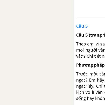
Các yếu tố tự sự, miêu tả trong
văn bản biểu cảm
Bài 12
Câu 5
Cảnh khuya - Rằm tháng giêng
Câu 5
(trang 
Theo em, vì sa
Thành ngữ
mọi người vẫn
vật"? Chi tiết 
Viết bài tập làm văn số 3 - Văn
biểu cảm
Phương pháp 
Cách làm bài văn biểu cảm về
Trước một cản
tác phẩm văn học
ngạc? Em hãy 
ngạc" ấy. Chi
Bài 13
kịch vô lí vẫn
sống hay khôn
Tiếng gà trưa