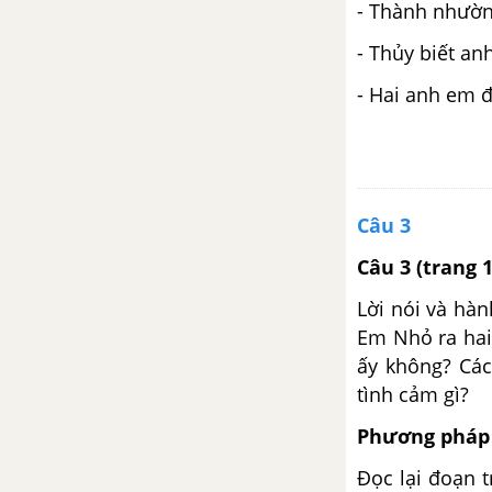
- Thành nhườn
Từ Hán Việt (tiếp theo)
- Thủy biết a
Đặc điểm của văn biểu cảm
- Hai anh em đê
Đề văn biểu cảm và cách làm
bài văn biểu cảm
Bài 7
Câu 3
Câu 3
(trang 
Sau phút chia li
Lời nói và hàn
Bánh trôi nước
Em Nhỏ ra hai
ấy không? Các
Quan hệ từ
tình cảm gì?
Phương pháp 
Luyện tập cách làm bài văn biểu
cảm
Đọc lại đoạn 