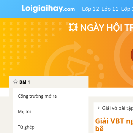
Lớp 12
Lớp 11
Lớp 
💥 NGÀY HỘI T
Bài 1
Cổng trường mở ra
Giải vở bài t
Mẹ tôi
Giải VBT n
bê
Từ ghép