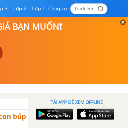
p 3
Lớp 2
Lớp 1
Công cụ
 GIÁ BẠN MUỐN❗
TẢI APP ĐỂ XEM OFFLINE
 con búp