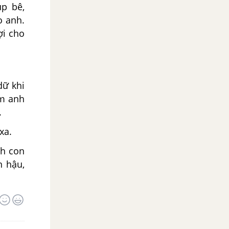
p bê,
o anh.
ợi cho
dữ khi
êm anh
.
xa.
nh con
n hậu,