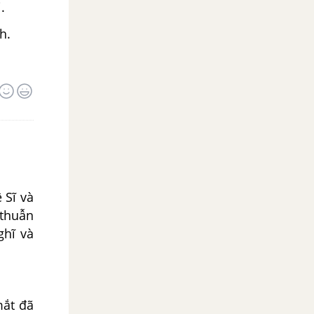
.
h.
 Sĩ và
 thuẫn
ghĩ và
mắt đã