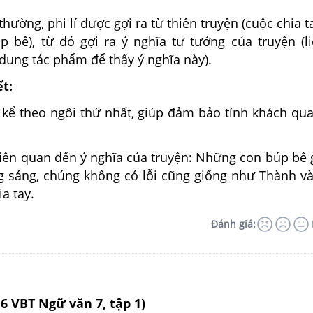
thường, phi lí được gợi ra từ thiên truyện (cuộc chia t
 bê), từ đó gợi ra ý nghĩa tư tưởng của truyện (l
 dung tác phẩm để thấy ý nghĩa này).
ết:
 kể theo ngôi thứ nhất, giúp đảm bảo tính khách qu
liên quan đến ý nghĩa của truyện: Những con búp bê 
ng sáng, chúng không có lỗi cũng giống như Thành v
a tay.
Đánh giá:
16 VBT Ngữ văn 7, tập 1)