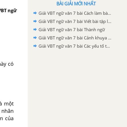
BÀI GIẢI MỚI NHẤT
 VBT ngữ
Giải VBT ngữ văn 7 bài Cách làm bài văn biểu cảm về tác phẩm văn học
Giải VBT ngữ văn 7 bài Viết bài tập làm văn số 3 - Văn biểu cảm
Giải VBT ngữ văn 7 bài Thành ngữ
Giải VBT ngữ văn 7 bài Cảnh khuya - Rằm tháng giêng
Giải VBT ngữ văn 7 bài Các yếu tố tự sự, miêu tả trong văn bản biểu cảm
này có
là một
a nhân
ảm của